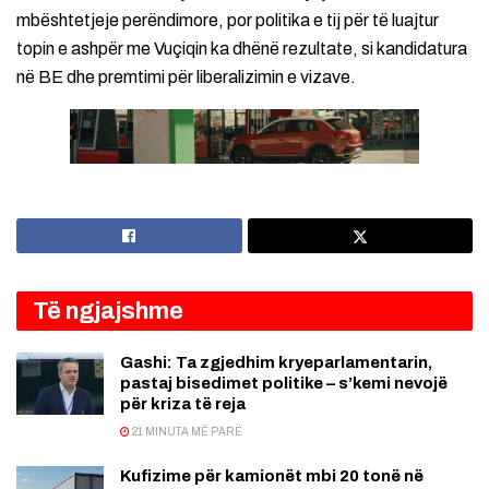
mbështetjeje perëndimore, por politika e tij për të luajtur
topin e ashpër me Vuçiqin ka dhënë rezultate, si kandidatura
në BE dhe premtimi për liberalizimin e vizave.
Të ngjajshme
Gashi: Ta zgjedhim kryeparlamentarin,
pastaj bisedimet politike – s’kemi nevojë
për kriza të reja
21 MINUTA MË PARË
Kufizime për kamionët mbi 20 tonë në