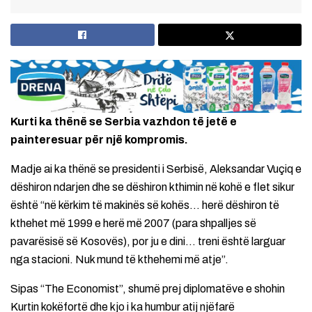
Kurti ka thënë se Serbia vazhdon të jetë e
painteresuar për një kompromis.
Madje ai ka thënë se presidenti i Serbisë, Aleksandar Vuçiq e
dëshiron ndarjen dhe se dëshiron kthimin në kohë e flet sikur
është “në kërkim të makinës së kohës… herë dëshiron të
kthehet më 1999 e herë më 2007 (para shpalljes së
pavarësisë së Kosovës), por ju e dini… treni është larguar
nga stacioni. Nuk mund të kthehemi më atje”.
Sipas “The Economist”, shumë prej diplomatëve e shohin
Kurtin kokëfortë dhe kjo i ka humbur atij njëfarë