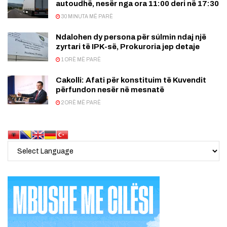
autoudhë, nesër nga ora 11:00 deri në 17:30
30 MINUTA MË PARË
Ndalohen dy persona për súlmin ndaj një
zyrtari të IPK-së, Prokuroria jep detaje
1 ORË MË PARË
Cakolli: Afati për konstituim të Kuvendit
përfundon nesër në mesnatë
2 ORË MË PARË