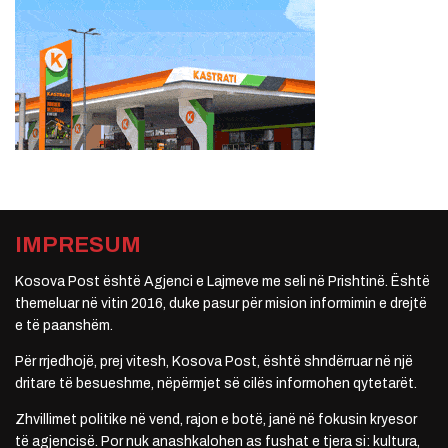
IMPRESUM
Kosova Post është Agjenci e Lajmeve me seli në Prishtinë. Është
themeluar në vitin 2016, duke pasur për mision informimin e drejtë
e të paanshëm.
Për rrjedhojë, prej vitesh, Kosova Post, është shndërruar në një
dritare të besueshme, nëpërmjet së cilës informohen qytetarët.
Zhvillimet politike në vend, rajon e botë, janë në fokusin kryesor
të agjencisë. Por nuk anashkalohen as fushat e tjera si: kultura,