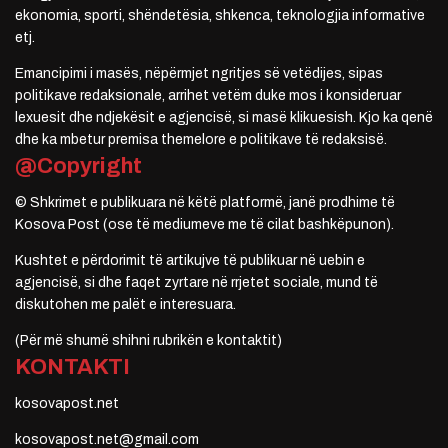
ekonomia, sporti, shëndetësia, shkenca, teknologjia informative
etj.
Emancipimi i masës, nëpërmjet ngritjes së vetëdijes, sipas
politikave redaksionale, arrihet vetëm duke mos i konsideruar
lexuesit dhe ndjekësit e agjencisë, si masë klikuesish. Kjo ka qenë
dhe ka mbetur premisa themelore e politikave të redaksisë.
@Copyright
© Shkrimet e publikuara në këtë platformë, janë prodhime të
Kosova Post (ose të mediumeve me të cilat bashkëpunon).
Kushtet e përdorimit të artikujve të publikuar në uebin e
agjencisë, si dhe faqet zyrtare në rrjetet sociale, mund të
diskutohen me palët e interesuara.
(Për më shumë shihni rubrikën e kontaktit)
KONTAKTI
kosovapost.net
kosovapost.net@gmail.com