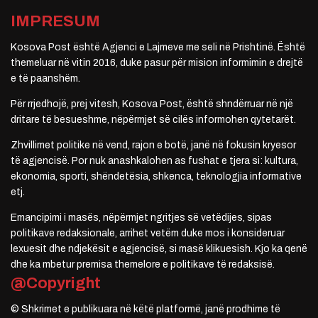
IMPRESUM
Kosova Post është Agjenci e Lajmeve me seli në Prishtinë. Është
themeluar në vitin 2016, duke pasur për mision informimin e drejtë
e të paanshëm.
Për rrjedhojë, prej vitesh, Kosova Post, është shndërruar në një
dritare të besueshme, nëpërmjet së cilës informohen qytetarët.
Zhvillimet politike në vend, rajon e botë, janë në fokusin kryesor
të agjencisë. Por nuk anashkalohen as fushat e tjera si: kultura,
ekonomia, sporti, shëndetësia, shkenca, teknologjia informative
etj.
Emancipimi i masës, nëpërmjet ngritjes së vetëdijes, sipas
politikave redaksionale, arrihet vetëm duke mos i konsideruar
lexuesit dhe ndjekësit e agjencisë, si masë klikuesish. Kjo ka qenë
dhe ka mbetur premisa themelore e politikave të redaksisë.
@Copyright
© Shkrimet e publikuara në këtë platformë, janë prodhime të