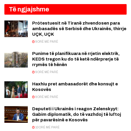
Të ngjajshme
Prótestuesit në Tiranë zhvendosen para
ambasadës së Serbisë dhe Ukrainës, thirrje
UÇK, UÇK
9 ORË MË PARË
Punime të planifikuara në rrjetin elektrik,
KEDS tregon ku do të ketë ndërprerje të
rrymës të hënën
9 ORË MË PARË
Haxhiu pret ambasadorët dhe konsujt e
Kosovës
9 ORË MË PARË
Deputeti i Ukrainës i reagon Zelenskyyt:
Gabim diplomatik, do të vazhdoj të luftoj
për pavarësinë e Kosovës
10 ORË MË PARË