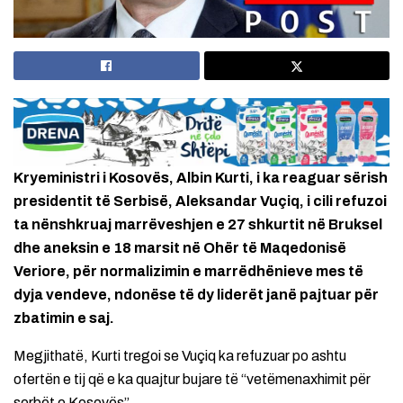
Kryeministri i Kosovës, Albin Kurti, i ka reaguar sërish
presidentit të Serbisë, Aleksandar Vuçiq, i cili refuzoi
ta nënshkruaj marrëveshjen e 27 shkurtit në Bruksel
dhe aneksin e 18 marsit në Ohër të Maqedonisë
Veriore, për normalizimin e marrëdhënieve mes të
dyja vendeve, ndonëse të dy liderët janë pajtuar për
zbatimin e saj.
Megjithatë, Kurti tregoi se Vuçiq ka refuzuar po ashtu
ofertën e tij që e ka quajtur bujare të “vetëmenaxhimit për
serbët e Kosovës”.