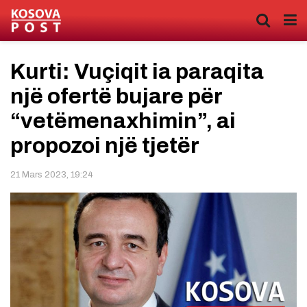
Kurti: Vuçiqit ia paraqita
një ofertë bujare për
“vetëmenaxhimin”, ai
propozoi një tjetër
21 Mars 2023, 19:24