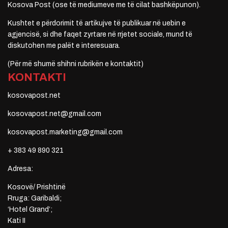
Kosova Post (ose të mediumeve me të cilat bashkëpunon).
Kushtet e përdorimit të artikujve të publikuar në uebin e
agjencisë, si dhe faqet zyrtare në rrjetet sociale, mund të
diskutohen me palët e interesuara.
(Për më shumë shihni rubrikën e kontaktit)
KONTAKTI
kosovapost.net
kosovapost.net@gmail.com
kosovapost.marketing@gmail.com
+ 383 49 890 321
Adresa:
Kosovë/ Prishtinë
Rruga: Garibaldi;
‘Hotel Grand’;
Kati II