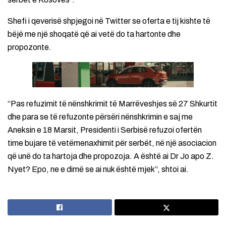
Shefi i qeverisë shpjegoi në Twitter se oferta e tij kishte të
bëjë me një shoqatë që ai vetë do ta hartonte dhe
propozonte.
“Pas refuzimit të nënshkrimit të Marrëveshjes së 27 Shkurtit
dhe para se të refuzonte përsëri nënshkrimin e saj me
Aneksin e 18 Marsit, Presidenti i Serbisë refuzoi ofertën
time bujare të vetëmenaxhimit për serbët, në një asociacion
që unë do ta hartoja dhe propozoja. A është ai Dr Jo apo Z.
Nyet? Epo, ne e dimë se ai nuk është mjek”, shtoi ai.