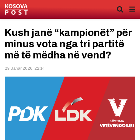
Kush janë “kampionët” për
minus vota nga tri partitë
më të mëdha në vend?
29 Janar 2026, 22:14