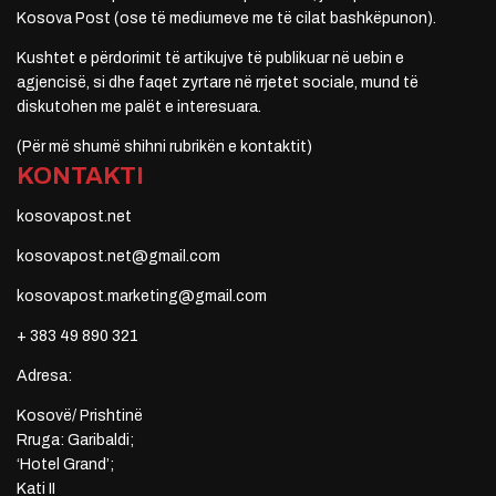
Kosova Post (ose të mediumeve me të cilat bashkëpunon).
Kushtet e përdorimit të artikujve të publikuar në uebin e
agjencisë, si dhe faqet zyrtare në rrjetet sociale, mund të
diskutohen me palët e interesuara.
(Për më shumë shihni rubrikën e kontaktit)
KONTAKTI
kosovapost.net
kosovapost.net@gmail.com
kosovapost.marketing@gmail.com
+ 383 49 890 321
Adresa:
Kosovë/ Prishtinë
Rruga: Garibaldi;
‘Hotel Grand’;
Kati II