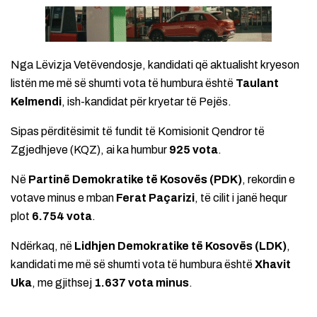
Nga Lëvizja Vetëvendosje, kandidati që aktualisht kryeson
listën me më së shumti vota të humbura është
Taulant
Kelmendi
, ish-kandidat për kryetar të Pejës.
Sipas përditësimit të fundit të Komisionit Qendror të
Zgjedhjeve (KQZ), ai ka humbur
925 vota
.
Në
Partinë Demokratike të Kosovës (PDK)
, rekordin e
votave minus e mban
Ferat Paçarizi
, të cilit i janë hequr
plot
6.754 vota
.
Ndërkaq, në
Lidhjen Demokratike të Kosovës (LDK)
,
kandidati me më së shumti vota të humbura është
Xhavit
Uka
, me gjithsej
1.637 vota minus
.