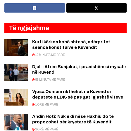
Të ngjajshme
Kurti kërkon kohë shtesë, ndërpritet
seanca konstituive e Kuvendit
12 MINUTA MË PARË
Djali i Afrim Bunjakut, i pranishëm si mysafir
në Kuvend
58 MINUTA MË PARË
Vjosa Osmani rikthehet në Kuvend si
deputete e LDK-së pas gati gjashtë viteve
1 ORË MË PARË
Andin Hoti: Nuk e di nëse Haxhiu do të
propozohet për kryetare të Kuvendit
2 ORË MË PARË