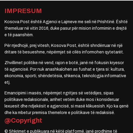
IMPRESUM
Kosova Post është Agjenci e Lajmeve me seli në Prishtinë. Është
themeluar në vitin 2016, duke pasur për mision informimin e drejtë
e të paanshëm.
Për rrjedhojë, prej vitesh, Kosova Post, është shndërruar në një
dritare të besueshme, nëpërmjet së cilës informohen qytetarët.
Zhvillimet politike në vend, rajon e botë, janë në fokusin kryesor
të agjencisë. Por nuk anashkalohen as fushat e tjera si: kultura,
ekonomia, sporti, shëndetësia, shkenca, teknologjia informative
etj.
Emancipimi i masës, nëpërmjet ngritjes së vetëdijes, sipas
politikave redaksionale, arrihet vetëm duke mos i konsideruar
lexuesit dhe ndjekësit e agjencisë, si masë klikuesish. Kjo ka qenë
dhe ka mbetur premisa themelore e politikave të redaksisë.
@Copyright
© Shkrimet e publikuara në këtë platformë, janë prodhime të