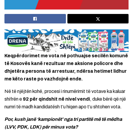
Keqpërdorimet me vota në pothuajse secilën komunë
të Kosovës kanë rezultuar me aksione policore dhe
dhjetëra persona të arrestuar, ndërsa hetimet lidhur
me këto raste po vazhdojnë ende.
Në të njëjtën kohë, procesi i rinumërimit të votave ka kaluar
shifrën e
92 për qindshit në nivel vendi
, duke bërë që një
numri të madh kandidatësh t’u hiqen apo t’u shtohen vota.
Por, kush janë ‘kampionët’ nga tri partitë më të mëdha
(LVV, PDK, LDK) për minus vota?