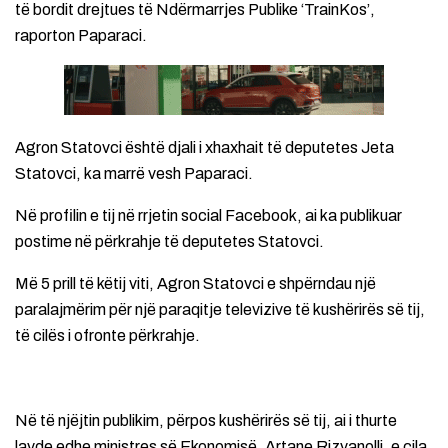
të bordit drejtues të Ndërmarrjes Publike ‘TrainKos’,
raporton Paparaci.
Agron Statovci është djali i xhaxhait të deputetes Jeta
Statovci, ka marrë vesh Paparaci.
Në profilin e tij në rrjetin social Facebook, ai ka publikuar
postime në përkrahje të deputetes Statovci.
Më 5 prill të këtij viti, Agron Statovci e shpërndau një
paralajmërim për një paraqitje televizive të kushërirës së tij,
të cilës i ofronte përkrahje.
Në të njëjtin publikim, përpos kushërirës së tij, ai i thurte
lavde edhe ministres së Ekonomisë, Artane Rizvanolli, e cila