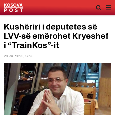
Kushëriri i deputetes së
LVV-së emërohet Kryeshef
i “TrainKos”-it
20 Prill 2023, 14:26