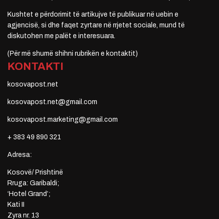
Kushtet e përdorimit të artikujve të publikuar në uebin e
agjencisë, si dhe faqet zyrtare në rrjetet sociale, mund të
diskutohen me palët e interesuara.
(Për më shumë shihni rubrikën e kontaktit)
KONTAKTI
kosovapost.net
kosovapost.net@gmail.com
kosovapost.marketing@gmail.com
+ 383 49 890 321
Adresa:
Kosovë/ Prishtinë
Rruga: Garibaldi;
‘Hotel Grand’;
Kati II
Zyra nr. 13