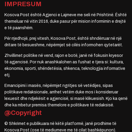
IMPRESUM
Kosova Post është Agjenci e Lajmeve me seli në Prishtinë. Është
themeluar në vitin 2016, duke pasur për mision informimin e drejtë
e të paanshëm.
Për rrjedhojë, prej vitesh, Kosova Post, është shndërruar në një
dritare të besueshme, nëpërmjet së cilës informohen qytetarët.
Zhvillimet politike në vend, rajon e botë, janë në fokusin kryesor
të agjencisë. Por nuk anashkalohen as fushat e tjera si: kultura,
ekonomia, sporti, shëndetësia, shkenca, teknologjia informative
etj.
Emancipimi i masës, nëpërmjet ngritjes së vetëdijes, sipas
politikave redaksionale, arrihet vetëm duke mos i konsideruar
lexuesit dhe ndjekësit e agjencisë, si masë klikuesish. Kjo ka qenë
dhe ka mbetur premisa themelore e politikave të redaksisë.
@Copyright
© Shkrimet e publikuara në këtë platformë, janë prodhime të
Kosova Post (ose të mediumeve me të cilat bashkëpunon).