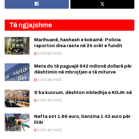
Të ngjajshme
Marihuanë, hashash e kokainë: Policia
raporton disa raste në 24 orët e fundit
2 ORË MË PARË
Meta do të paguajë 942 milionë dollarë për
dështimin në mbrojtjen e të miturve
3 ORË MË PARË
S’ka kuorum, dështon mbledhja e KGJK-së
3 ORË MË PARË
Nafta sot 1.66 euro, benzina 1.42 euro për
litër
3 ORË MË PARË