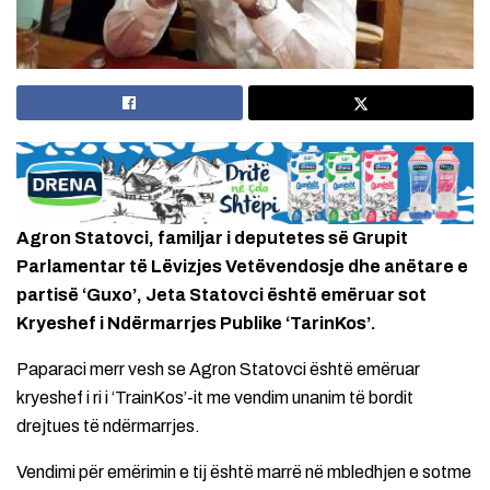
Agron Statovci, familjar i deputetes së Grupit
Parlamentar të Lëvizjes Vetëvendosje dhe anëtare e
partisë ‘Guxo’, Jeta Statovci është emëruar sot
Kryeshef i Ndërmarrjes Publike ‘TarinKos’.
Paparaci merr vesh se Agron Statovci është emëruar
kryeshef i ri i ‘TrainKos’-it me vendim unanim të bordit
drejtues të ndërmarrjes.
Vendimi për emërimin e tij është marrë në mbledhjen e sotme