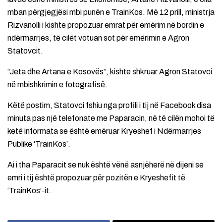
mban përgjegjësi mbi punën e TrainKos. Më 12 prill, ministrja
Rizvanolli i kishte propozuar emrat për emërim në bordin e
ndërmarrjes, të cilët votuan sot për emërimin e Agron
Statovcit.
“Jeta dhe Artana e Kosovës”, kishte shkruar Agron Statovci
në mbishkrimin e fotografisë.
Këtë postim, Statovci fshiu nga profili i tij në Facebook disa
minuta pas një telefonate me Paparacin, në të cilën mohoi të
ketë informata se është emëruar Kryeshef i Ndërmarrjes
Publike ‘TrainKos’.
Ai i tha Paparacit se nuk është vënë asnjëherë në dijeni se
emri i tij është propozuar për pozitën e Kryeshefit të
‘TrainKos’-it.