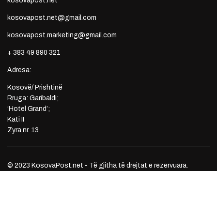
kosovapost.net
kosovapost.net@gmail.com
kosovapost.marketing@gmail.com
+ 383 49 890 321
Adresa:
Kosovë/ Prishtinë
Rruga: Garibaldi;
‘Hotel Grand’;
Kati II
Zyra nr. 13
© 2023 KosovaPost.net - Të gjitha të drejtat e rezervuara.