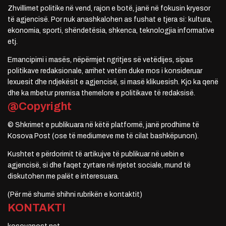
Zhvillimet politike në vend, rajon e botë, janë në fokusin kryesor
të agjencisë. Por nuk anashkalohen as fushat e tjera si: kultura,
ekonomia, sporti, shëndetësia, shkenca, teknologjia informative
etj.
Emancipimi i masës, nëpërmjet ngritjes së vetëdijes, sipas
politikave redaksionale, arrihet vetëm duke mos i konsideruar
lexuesit dhe ndjekësit e agjencisë, si masë klikuesish. Kjo ka qenë
dhe ka mbetur premisa themelore e politikave të redaksisë.
@Copyright
© Shkrimet e publikuara në këtë platformë, janë prodhime të
Kosova Post (ose të mediumeve me të cilat bashkëpunon).
Kushtet e përdorimit të artikujve të publikuar në uebin e
agjencisë, si dhe faqet zyrtare në rrjetet sociale, mund të
diskutohen me palët e interesuara.
(Për më shumë shihni rubrikën e kontaktit)
KONTAKTI