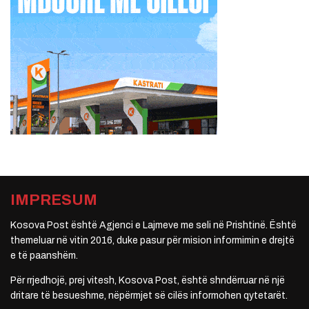
IMPRESUM
Kosova Post është Agjenci e Lajmeve me seli në Prishtinë. Është
themeluar në vitin 2016, duke pasur për mision informimin e drejtë
e të paanshëm.
Për rrjedhojë, prej vitesh, Kosova Post, është shndërruar në një
dritare të besueshme, nëpërmjet së cilës informohen qytetarët.