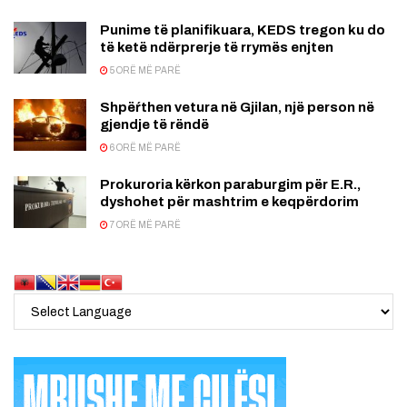
Punime të planifikuara, KEDS tregon ku do
të ketë ndërprerje të rrymës enjten
5 ORË MË PARË
Shpëŕthen vetura në Gjilan, një person në
gjendje të rëndë
6 ORË MË PARË
Prokuroria kërkon paraburgim për E.R.,
dyshohet për mashtrim e keqpërdorim
7 ORË MË PARË