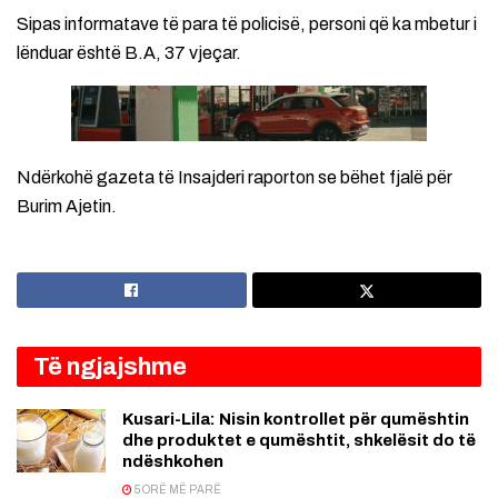
Sipas informatave të para të policisë, personi që ka mbetur i
lënduar është B.A, 37 vjeçar.
Ndërkohë gazeta të Insajderi raporton se bëhet fjalë për
Burim Ajetin.
Të ngjajshme
Kusari-Lila: Nisin kontrollet për qumështin
dhe produktet e qumështit, shkelësit do të
ndëshkohen
5 ORË MË PARË