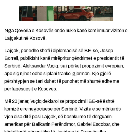
Nga Qeveria e Kosovës ende nuk e kanë konfirmuar vizitën e
Lajçakut në Kosovë.
Lajçak, por edhe shefi i diplomacisë së BE-së, Josep
Borrell, publikisht kanë mirëpritur qëndrimet e presidentit të
Serbisë, Aleksandar Vuçiq, sa i përket propozimit evropian,
apo siç njihet edhe si plani franko-gjerman. Kjo gjë lë
përshtypjen se tani duhet të punohet më shumë edhe me
përfaqësuesit e Kosovës.
Më 23 janar, Vuçiq deklaroi se propozimi i BE-së është
kornizë e re negociuese për Serbinë. Vizita e së mërkurës
vjen disa ditë pasi Lajçak, së bashku me të dërguarin
amerikan për Ballkanin Perëndimor, Gabriel Escobar, dhe
këshilltarët për politikë të Jashtme të Francës dhe