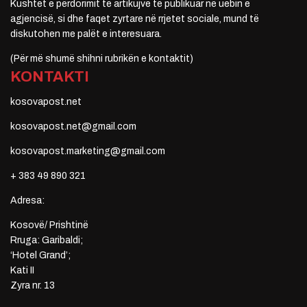
Kushtet e përdorimit të artikujve të publikuar në uebin e
agjencisë, si dhe faqet zyrtare në rrjetet sociale, mund të
diskutohen me palët e interesuara.
(Për më shumë shihni rubrikën e kontaktit)
KONTAKTI
kosovapost.net
kosovapost.net@gmail.com
kosovapost.marketing@gmail.com
+ 383 49 890 321
Adresa:
Kosovë/ Prishtinë
Rruga: Garibaldi;
‘Hotel Grand’;
Kati II
Zyra nr. 13