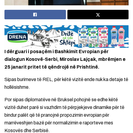
I dërguari i posaçëm i Bashkimit Evropian për
dialogun Kosovë-Serbi, Miroslav Lajçak, mbrëmjen e
25 janarit pritet të qëndrojë në Prishtinë.
Sipas burimeve të REL, për këtë vizitë ende nuk ka detaje të
hollësishme.
Por sipas diplomatëve në Bruksel pohojnë se edhe këtë
vizitë duhet parë si vazhdim të përpjekjeve dinamike për të
bindur palët që të pranojnë propozimin evropian për
marrëveshjen bazë për normalizimin e raporteve mes
Kosovës dhe Serbisë.