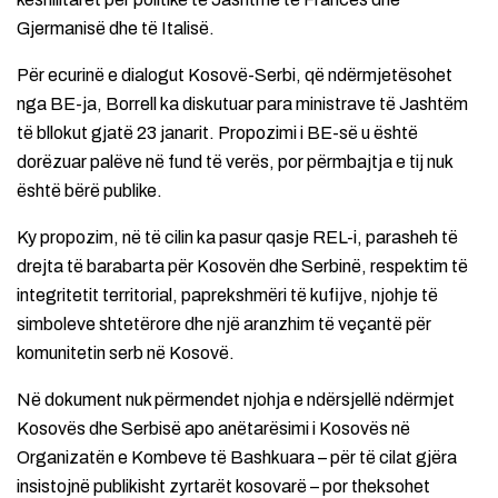
Gjermanisë dhe të Italisë.
Për ecurinë e dialogut Kosovë-Serbi, që ndërmjetësohet
nga BE-ja, Borrell ka diskutuar para ministrave të Jashtëm
të bllokut gjatë 23 janarit. Propozimi i BE-së u është
dorëzuar palëve në fund të verës, por përmbajtja e tij nuk
është bërë publike.
Ky propozim, në të cilin ka pasur qasje REL-i, parasheh të
drejta të barabarta për Kosovën dhe Serbinë, respektim të
integritetit territorial, paprekshmëri të kufijve, njohje të
simboleve shtetërore dhe një aranzhim të veçantë për
komunitetin serb në Kosovë.
Në dokument nuk përmendet njohja e ndërsjellë ndërmjet
Kosovës dhe Serbisë apo anëtarësimi i Kosovës në
Organizatën e Kombeve të Bashkuara – për të cilat gjëra
insistojnë publikisht zyrtarët kosovarë – por theksohet