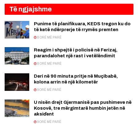
Të ngjajshme
Punime të planifikuara, KEDS tregon ku do
të ketë ndërprerje të rrymës premten
8 ORË MË PARË
Reagim i shpejtë i policisë në Ferizaj,
parandalohet një rast i vetëlëndimit
8 ORË MË PARË
Deri në 90 minuta pritje në Muçibabë,
kolona arrin në një kilometër
9 ORË MË PARË
U nisën drejt Gjermanisë pas pushimeve në
Kosovë, tre mërgimtarë humbin jetën në
aksiďent
9 ORË MË PARË