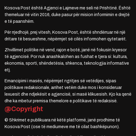
Kosova Post është Agjenci e Lajmeve me seli në Prishtinë. Është
themeluar në vitin 2016, duke pasur për mision informimin e drejtë
e të paanshëm.
Për rrjedhojë, prej vitesh, Kosova Post, është shndërruar në një
dritare të besueshme, nëpërmjet së cilës informohen qytetarët.
Zhvillimet politike në vend, rajon e botë, janë në fokusin kryesor
të agjencisë. Por nuk anashkalohen as fushat e tjera si: kultura,
ekonomia, sporti, shëndetësia, shkenca, teknologjia informative
etj.
Emancipimi i masës, nëpërmjet ngritjes së vetëdijes, sipas
politikave redaksionale, arrihet vetëm duke mos i konsideruar
lexuesit dhe ndjekësit e agjencisë, si masë klikuesish. Kjo ka qenë
dhe ka mbetur premisa themelore e politikave të redaksisë.
@Copyright
© Shkrimet e publikuara në këtë platformë, janë prodhime të
Kosova Post (ose të mediumeve me të cilat bashkëpunon).