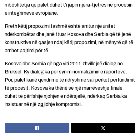
mbështetja që palët duhet t’i japin njëra-tjetrës në procesin
e integrimeve evropiane.
Rreth këtij propozimi tashmë është arritur një unitet
ndërkombëtar dhe janë ftuar Kosova dhe Serbia që të jenë
konstruktive në qasjen ndaj këtij propozimi, në mënyrë që të
arrihet pajtimi për të.
Kosova dhe Serbia që nga viti 2011 zhvillojnë dialog në
Bruksel. Ky dialog ka për synim normalizimin e raporteve.
Por, palët kanë qëndrime të ndryshme sa i përket përfundimit
të procesit. Kosova ka thënë se një marrëveshje finale
duhet të përfshijë njohjen e ndërsjellë, ndërkaq Serbia ka
insistuar në një zgjidhje kompromisi.