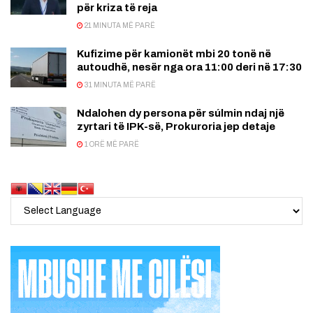
për kriza të reja
21 MINUTA MË PARË
Kufizime për kamionët mbi 20 tonë në
autoudhë, nesër nga ora 11:00 deri në 17:30
31 MINUTA MË PARË
Ndalohen dy persona për súlmin ndaj një
zyrtari të IPK-së, Prokuroria jep detaje
1 ORË MË PARË