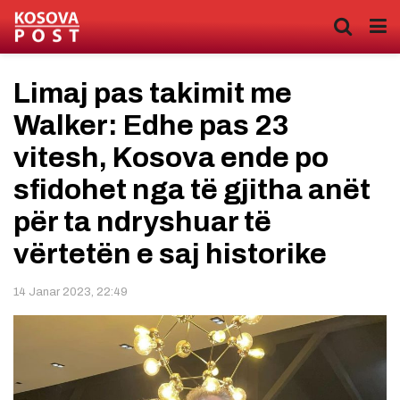
Limaj pas takimit me
Walker: Edhe pas 23
vitesh, Kosova ende po
sfidohet nga të gjitha anët
për ta ndryshuar të
vërtetën e saj historike
14 Janar 2023, 22:49