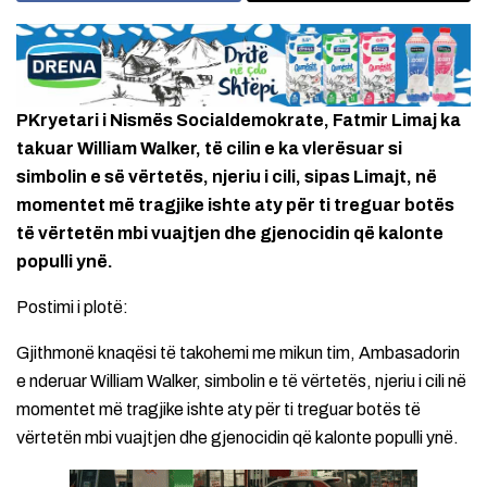
PKryetari i Nismës Socialdemokrate, Fatmir Limaj ka
takuar William Walker, të cilin e ka vlerësuar si
simbolin e së vërtetës, njeriu i cili, sipas Limajt, në
momentet më tragjike ishte aty për ti treguar botës
të vërtetën mbi vuajtjen dhe gjenocidin që kalonte
populli ynë.
Postimi i plotë:
Gjithmonë knaqësi të takohemi me mikun tim, Ambasadorin
e nderuar William Walker, simbolin e të vërtetës, njeriu i cili në
momentet më tragjike ishte aty për ti treguar botës të
vërtetën mbi vuajtjen dhe gjenocidin që kalonte populli ynë.