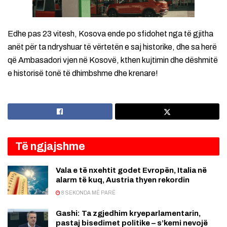
Edhe pas 23 vitesh, Kosova ende po sfidohet nga të gjitha
anët për ta ndryshuar të vërtetën e saj historike, dhe sa herë
që Ambasadori vjen në Kosovë, kthen kujtimin dhe dëshmitë
e historisë tonë të dhimbshme dhe krenare!
Të ngjajshme
Vala e të nxehtit godet Evropën, Italia në
alarm të kuq, Austria thyen rekordin
8 SEKONDA MË PARË
Gashi: Ta zgjedhim kryeparlamentarin,
pastaj bisedimet politike – s’kemi nevojë