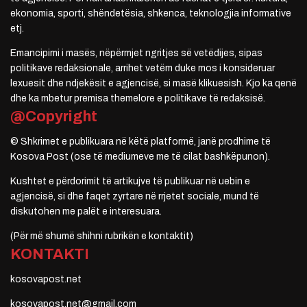
ekonomia, sporti, shëndetësia, shkenca, teknologjia informative
etj.
Emancipimi i masës, nëpërmjet ngritjes së vetëdijes, sipas
politikave redaksionale, arrihet vetëm duke mos i konsideruar
lexuesit dhe ndjekësit e agjencisë, si masë klikuesish. Kjo ka qenë
dhe ka mbetur premisa themelore e politikave të redaksisë.
@Copyright
© Shkrimet e publikuara në këtë platformë, janë prodhime të
Kosova Post (ose të mediumeve me të cilat bashkëpunon).
Kushtet e përdorimit të artikujve të publikuar në uebin e
agjencisë, si dhe faqet zyrtare në rrjetet sociale, mund të
diskutohen me palët e interesuara.
(Për më shumë shihni rubrikën e kontaktit)
KONTAKTI
kosovapost.net
kosovapost.net@gmail.com