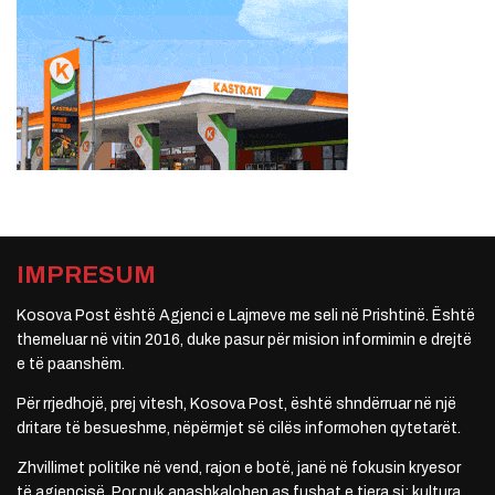
IMPRESUM
Kosova Post është Agjenci e Lajmeve me seli në Prishtinë. Është
themeluar në vitin 2016, duke pasur për mision informimin e drejtë
e të paanshëm.
Për rrjedhojë, prej vitesh, Kosova Post, është shndërruar në një
dritare të besueshme, nëpërmjet së cilës informohen qytetarët.
Zhvillimet politike në vend, rajon e botë, janë në fokusin kryesor
të agjencisë. Por nuk anashkalohen as fushat e tjera si: kultura,