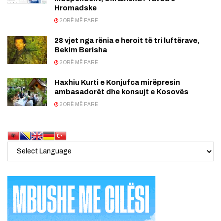
Hromadske
2 ORË MË PARË
28 vjet nga rënia e heroit të tri luftërave,
Bekim Berisha
2 ORË MË PARË
Haxhiu Kurti e Konjufca mirëpresin
ambasadorët dhe konsujt e Kosovës
2 ORË MË PARË