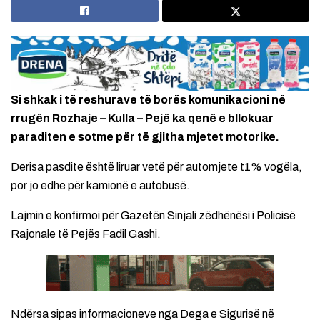
Si shkak i të reshurave të borës komunikacioni në
rrugën Rozhaje – Kulla – Pejë ka qenë e bllokuar
paraditen e sotme për të gjitha mjetet motorike.
Derisa pasdite është liruar vetë për automjete t1% vogëla,
por jo edhe për kamionë e autobusë.
Lajmin e konfirmoi për Gazetën Sinjali zëdhënësi i Policisë
Rajonale të Pejës Fadil Gashi.
Ndërsa sipas informacioneve nga Dega e Sigurisë në