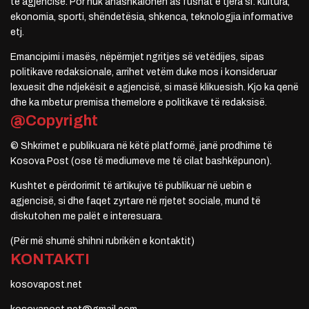
të agjencisë. Por nuk anashkalohen as fushat e tjera si: kultura,
ekonomia, sporti, shëndetësia, shkenca, teknologjia informative
etj.
Emancipimi i masës, nëpërmjet ngritjes së vetëdijes, sipas
politikave redaksionale, arrihet vetëm duke mos i konsideruar
lexuesit dhe ndjekësit e agjencisë, si masë klikuesish. Kjo ka qenë
dhe ka mbetur premisa themelore e politikave të redaksisë.
@Copyright
© Shkrimet e publikuara në këtë platformë, janë prodhime të
Kosova Post (ose të mediumeve me të cilat bashkëpunon).
Kushtet e përdorimit të artikujve të publikuar në uebin e
agjencisë, si dhe faqet zyrtare në rrjetet sociale, mund të
diskutohen me palët e interesuara.
(Për më shumë shihni rubrikën e kontaktit)
KONTAKTI
kosovapost.net