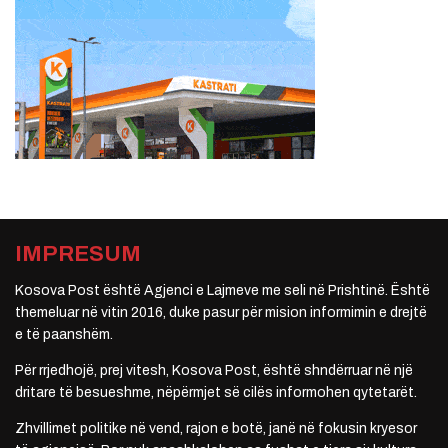
IMPRESUM
Kosova Post është Agjenci e Lajmeve me seli në Prishtinë. Është
themeluar në vitin 2016, duke pasur për mision informimin e drejtë
e të paanshëm.
Për rrjedhojë, prej vitesh, Kosova Post, është shndërruar në një
dritare të besueshme, nëpërmjet së cilës informohen qytetarët.
Zhvillimet politike në vend, rajon e botë, janë në fokusin kryesor