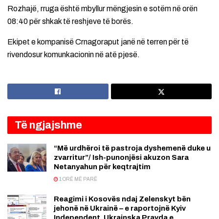
Rozhajë, rruga është mbyllur mëngjesin e sotëm në orën
08:40 për shkak të reshjeve të borës.
Ekipet e kompanisë Crnagoraput janë në terren për të
rivendosur komunkacionin në atë pjesë.
Të ngjajshme
“Më urdhëroi të pastroja dyshemenë duke u
zvarritur”/ Ish-punonjësi akuzon Sara
Netanyahun për keqtrajtim
1 ORË MË PARË
Reagimi i Kosovës ndaj Zelenskyt bën
jehonë në Ukrainë – e raportojnë Kyiv
Independent, Ukrainska Pravda e