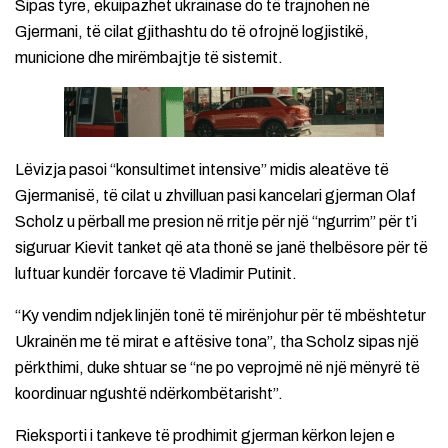
Sipas tyre, ekuipazhet ukrainase do të trajnohen në
Gjermani, të cilat gjithashtu do të ofrojnë logjistikë,
municione dhe mirëmbajtje të sistemit.
Lëvizja pasoi “konsultimet intensive” midis aleatëve të
Gjermanisë, të cilat u zhvilluan pasi kancelari gjerman Olaf
Scholz u përball me presion në rritje për një “ngurrim” për t’i
siguruar Kievit tanket që ata thonë se janë thelbësore për të
luftuar kundër forcave të Vladimir Putinit.
“Ky vendim ndjek linjën tonë të mirënjohur për të mbështetur
Ukrainën me të mirat e aftësive tona”, tha Scholz sipas një
përkthimi, duke shtuar se “ne po veprojmë në një mënyrë të
koordinuar ngushtë ndërkombëtarisht”.
Rieksporti i tankeve të prodhimit gjerman kërkon lejen e