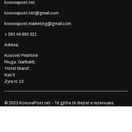
kosovapost.net
kosovapost.net@gmail.com
kosovapost.marketing@gmail.com
+ 383 49 890 321
Adresa:
Kosovë/ Prishtinë
Rruga: Garibaldi;
‘Hotel Grand’;
Kati II
Zyra nr. 13
© 2023 KosovaPost.net - Të gjitha të drejtat e rezervuara.