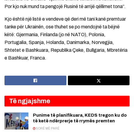
Por kjo nuk mund ta pengojë Rusinë të arrijë qëllimet tona”.
Kjo është një listë e vendeve që deri më tani kanë premtuar
tanke për Ukrainën, ose thuhet se po mendojnë ta bëjnë
këtë: Gjermania, Finlanda (jo në NATO), Polonia,
Portugalia, Spanja, Holanda, Danimarka, Norvegjia,
Shtetet e Bashkuara, Republika Çeke, Bullgaria, Mbretëria
e Bashkuar, Franca.
Të ngjajshme
Punime të planifikuara, KEDS tregon ku do
të ketë ndërprerje të rrymës premten
5 ORË MË PARË