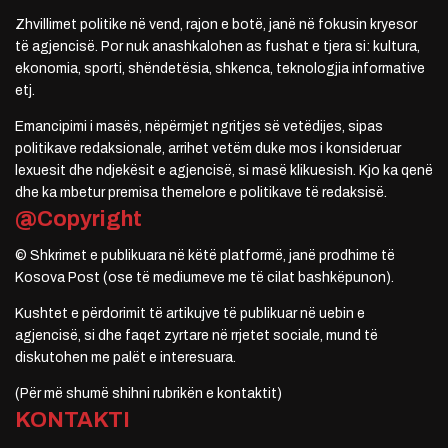
Zhvillimet politike në vend, rajon e botë, janë në fokusin kryesor
të agjencisë. Por nuk anashkalohen as fushat e tjera si: kultura,
ekonomia, sporti, shëndetësia, shkenca, teknologjia informative
etj.
Emancipimi i masës, nëpërmjet ngritjes së vetëdijes, sipas
politikave redaksionale, arrihet vetëm duke mos i konsideruar
lexuesit dhe ndjekësit e agjencisë, si masë klikuesish. Kjo ka qenë
dhe ka mbetur premisa themelore e politikave të redaksisë.
@Copyright
© Shkrimet e publikuara në këtë platformë, janë prodhime të
Kosova Post (ose të mediumeve me të cilat bashkëpunon).
Kushtet e përdorimit të artikujve të publikuar në uebin e
agjencisë, si dhe faqet zyrtare në rrjetet sociale, mund të
diskutohen me palët e interesuara.
(Për më shumë shihni rubrikën e kontaktit)
KONTAKTI