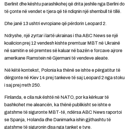
Berlinit dhe kështu parashikohej që drita jeshile nga Berlini do
të çonte në vendet e tjera që të ndiqnin një shembull të tillë.
Dhe janë 13 ushtri evropiane që përdorin Leopard 2.
Ndryshe, një zyrtar i lartë ukrainas i tha ABC News se një
koalicion prej 12 vendesh kishte premtuar MBT në Ukrainë
në samitin e së premtes së kaluar në bazën e forcave ajrore
amerikane Ramstein në Gjermani të vendeve aleate.
Në këtë kontekst, Polonia ka thënë se ishte e përgatitur të
dërgonte në Kiev 14 prej tankeve të saj Leopard 2 nga stoku
i saj prej rreth 250.
Finlanda, e cila nuk është në NATO, por ka kërkuar të
bashkohet me aleancën, ka thënë publikisht se ishte e
gatshme të siguronte MBT-të, ndërsa ABC News raportoi
se Spanja, Holanda dhe Danimarka ishin gjithashtu të
gatshme të siguronin disa nga tanket e tyre.