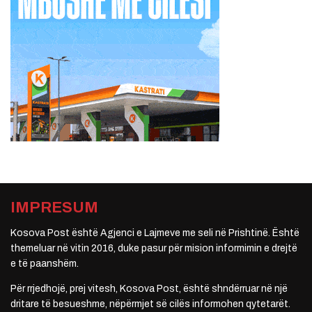
IMPRESUM
Kosova Post është Agjenci e Lajmeve me seli në Prishtinë. Është
themeluar në vitin 2016, duke pasur për mision informimin e drejtë
e të paanshëm.
Për rrjedhojë, prej vitesh, Kosova Post, është shndërruar në një
dritare të besueshme, nëpërmjet së cilës informohen qytetarët.