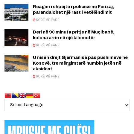
Reagim i shpejtë i policisë në Ferizaj,
parandalohet një rast i vetëlëndimit
5 ORË MË PARË
Deri në 90 minuta pritje në Muçibabë,
kolona arrin në një kilometër
6 ORË MË PARË
U nisën drejt Gjermanisë pas pushimeve në
Kosovë, tre mërgimtarë humbin jetën në
aksiďent
6 ORË MË PARË