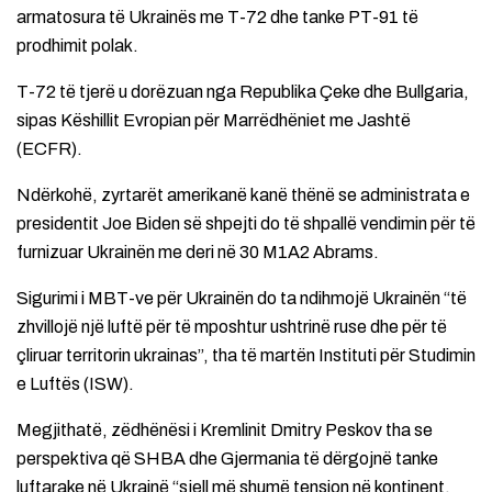
armatosura të Ukrainës me T-72 dhe tanke PT-91 të
prodhimit polak.
T-72 të tjerë u dorëzuan nga Republika Çeke dhe Bullgaria,
sipas Këshillit Evropian për Marrëdhëniet me Jashtë
(ECFR).
Ndërkohë, zyrtarët amerikanë kanë thënë se administrata e
presidentit Joe Biden së shpejti do të shpallë vendimin për të
furnizuar Ukrainën me deri në 30 M1A2 Abrams.
Sigurimi i MBT-ve për Ukrainën do ta ndihmojë Ukrainën “të
zhvillojë një luftë për të mposhtur ushtrinë ruse dhe për të
çliruar territorin ukrainas”, tha të martën Instituti për Studimin
e Luftës (ISW).
Megjithatë, zëdhënësi i Kremlinit Dmitry Peskov tha se
perspektiva që SHBA dhe Gjermania të dërgojnë tanke
luftarake në Ukrainë “sjell më shumë tension në kontinent.