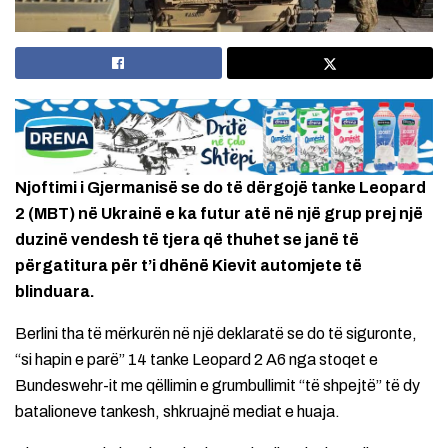
Njoftimi i Gjermanisë se do të dërgojë tanke Leopard
2 (MBT) në Ukrainë e ka futur atë në një grup prej një
duzinë vendesh të tjera që thuhet se janë të
përgatitura për t’i dhënë Kievit automjete të
blinduara.
Berlini tha të mërkurën në një deklaratë se do të siguronte,
“si hapin e parë” 14 tanke Leopard 2 A6 nga stoqet e
Bundeswehr-it me qëllimin e grumbullimit “të shpejtë” të dy
batalioneve tankesh, shkruajnë mediat e huaja.