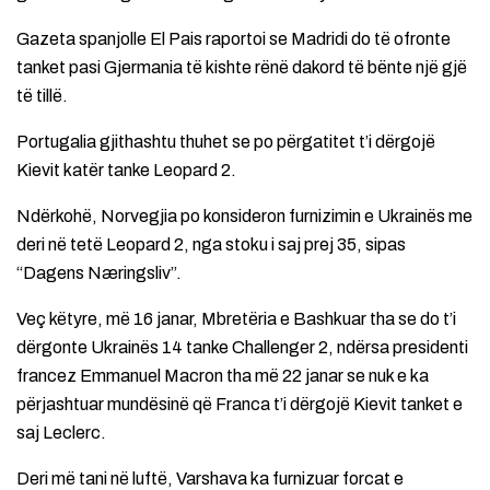
Gazeta spanjolle El Pais raportoi se Madridi do të ofronte
tanket pasi Gjermania të kishte rënë dakord të bënte një gjë
të tillë.
Portugalia gjithashtu thuhet se po përgatitet t’i dërgojë
Kievit katër tanke Leopard 2.
Ndërkohë, Norvegjia po konsideron furnizimin e Ukrainës me
deri në tetë Leopard 2, nga stoku i saj prej 35, sipas
“Dagens Næringsliv”.
Veç këtyre, më 16 janar, Mbretëria e Bashkuar tha se do t’i
dërgonte Ukrainës 14 tanke Challenger 2, ndërsa presidenti
francez Emmanuel Macron tha më 22 janar se nuk e ka
përjashtuar mundësinë që Franca t’i dërgojë Kievit tanket e
saj Leclerc.
Deri më tani në luftë, Varshava ka furnizuar forcat e