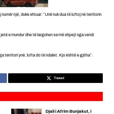
tij numër një, duke shtuar: “Unë nuk dua të luftoj në territorin
ë jetë e mundur dhe të largohen sa më shpejt nga vendi
territori ynë, lufta do të ndalet. Kjo është e gjitha”.
Tweet
Djali i Afrim Bunjakut, i