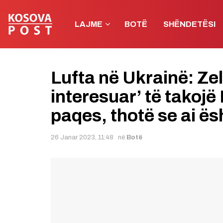
LAJME
BOTË
SHËNDETËSI
Lufta në Ukrainë: Zel
interesuar’ të takojë
paqes, thotë se ai ës
26 Janar 2023, 11:48
në
Botë