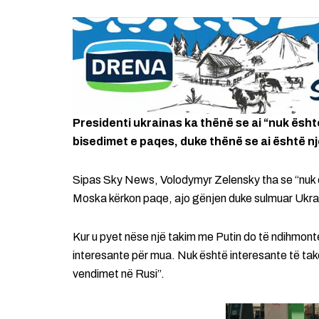
Presidenti ukrainas ka thënë se ai “nuk është
bisedimet e paqes, duke thënë se ai është nj
Sipas Sky News, Volodymyr Zelensky tha se “nuk 
Moska kërkon paqe, ajo gënjen duke sulmuar Ukra
Kur u pyet nëse një takim me Putin do të ndihmonte
interesante për mua. Nuk është interesante të ta
vendimet në Rusi”.