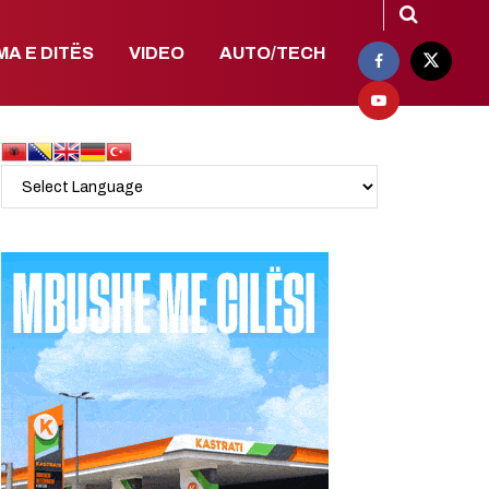
MA E DITËS
VIDEO
AUTO/TECH