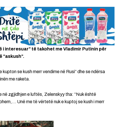
 i interesuar” të takohet me Vladimir Putinin për
ë “askush”.
e kupton se kush merr vendime në Rusi” dhe se ndërsa
inën me raketa.
 në zgjidhjen e luftës, Zelenskyy tha: “Nuk është
kohem,… Unë me të vërtetë nuk e kuptoj se kush i merr