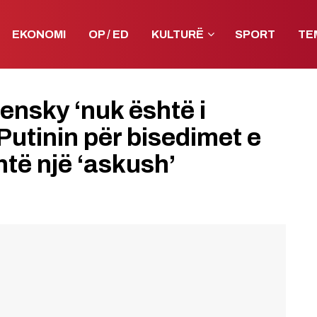
EKONOMI
OP / ED
KULTURË
SPORT
TE
ensky ‘nuk është i
 Putinin për bisedimet e
htë një ‘askush’