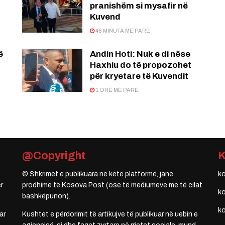
pranishëm si mysafir në
Kuvend
48 MINUTA MË PARË
ë
Andin Hoti: Nuk e di nëse
Haxhiu do të propozohet
për kryetare të Kuvendit
1 ORË MË PARË
@Copyright
© Shkrimet e publikuara në këtë platformë, janë
k
r
prodhime të Kosova Post (ose të mediumeve me të cilat
k
bashkëpunon).
k
ar
Kushtet e përdorimit të artikujve të publikuar në uebin e