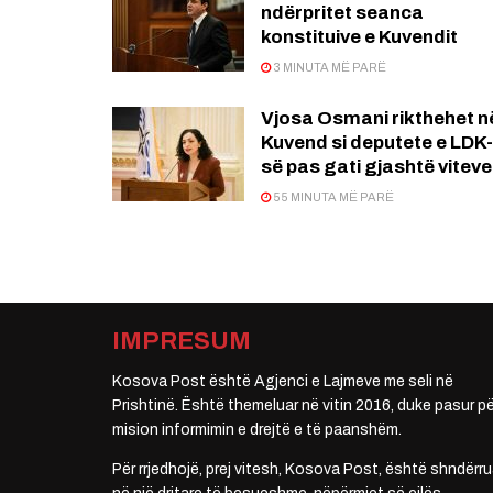
ndërpritet seanca
konstituive e Kuvendit
3 MINUTA MË PARË
Vjosa Osmani rikthehet n
Kuvend si deputete e LDK-
së pas gati gjashtë viteve
55 MINUTA MË PARË
IMPRESUM
Kosova Post është Agjenci e Lajmeve me seli në
Prishtinë. Është themeluar në vitin 2016, duke pasur pë
mision informimin e drejtë e të paanshëm.
Për rrjedhojë, prej vitesh, Kosova Post, është shndërru