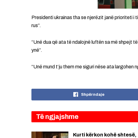
Presidenti ukrainas tha se njerëzit janë prioriteti i 
rus”.
“Unë dua që ata të ndalojnë luftën sa më shpejt t
ynë”.
“Unë mund t’ju them me siguri nëse ata largohen nga 
Shpërndaje
Të ngjajshme
Kurti kërkon kohë shtesë,