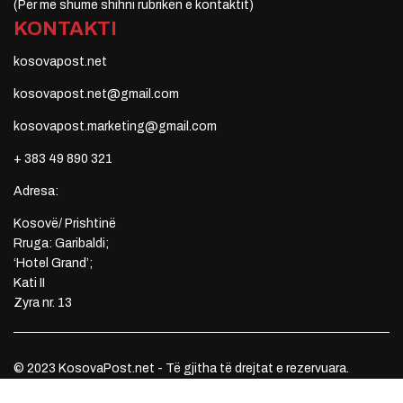
(Për më shumë shihni rubrikën e kontaktit)
KONTAKTI
kosovapost.net
kosovapost.net@gmail.com
kosovapost.marketing@gmail.com
+ 383 49 890 321
Adresa:
Kosovë/ Prishtinë
Rruga: Garibaldi;
‘Hotel Grand’;
Kati II
Zyra nr. 13
© 2023 KosovaPost.net - Të gjitha të drejtat e rezervuara.