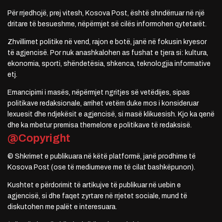
Për rrjedhojë, prej vitesh, Kosova Post, është shndërruar në një
dritare të besueshme, nëpërmjet së cilës informohen qytetarët.
Zhvillimet politike në vend, rajon e botë, janë në fokusin kryesor
të agjencisë. Por nuk anashkalohen as fushat e tjera si: kultura,
ekonomia, sporti, shëndetësia, shkenca, teknologjia informative
etj.
Emancipimi i masës, nëpërmjet ngritjes së vetëdijes, sipas
politikave redaksionale, arrihet vetëm duke mos i konsideruar
lexuesit dhe ndjekësit e agjencisë, si masë klikuesish. Kjo ka qenë
dhe ka mbetur premisa themelore e politikave të redaksisë.
@Copyright
© Shkrimet e publikuara në këtë platformë, janë prodhime të
Kosova Post (ose të mediumeve me të cilat bashkëpunon).
Kushtet e përdorimit të artikujve të publikuar në uebin e
agjencisë, si dhe faqet zyrtare në rrjetet sociale, mund të
diskutohen me palët e interesuara.