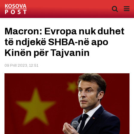
Macron: Evropa nuk duhet
të ndjekë SHBA-në apo
Kinën për Tajvanin
09 Prill 2023, 12:51