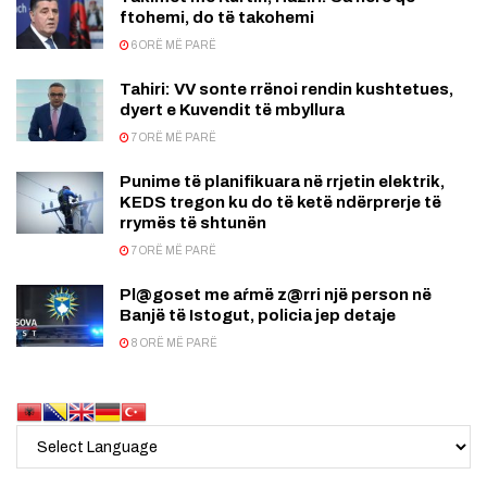
ftohemi, do të takohemi
6 ORË MË PARË
Tahiri: VV sonte rrënoi rendin kushtetues,
dyert e Kuvendit të mbyllura
7 ORË MË PARË
Punime të planifikuara në rrjetin elektrik,
KEDS tregon ku do të ketë ndërprerje të
rrymës të shtunën
7 ORË MË PARË
Pl@goset me aŕmë z@rri një person në
Banjë të Istogut, policia jep detaje
8 ORË MË PARË