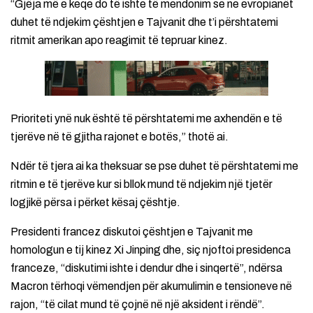
“Gjëja më e keqe do të ishte të mendonim se ne evropianët
duhet të ndjekim çështjen e Tajvanit dhe t’i përshtatemi
ritmit amerikan apo reagimit të tepruar kinez.
Prioriteti ynë nuk është të përshtatemi me axhendën e të
tjerëve në të gjitha rajonet e botës,” thotë ai.
Ndër të tjera ai ka theksuar se pse duhet të përshtatemi me
ritmin e të tjerëve kur si bllok mund të ndjekim një tjetër
logjikë përsa i përket kësaj çështje.
Presidenti francez diskutoi çështjen e Tajvanit me
homologun e tij kinez Xi Jinping dhe, siç njoftoi presidenca
franceze, “diskutimi ishte i dendur dhe i sinqertë”, ndërsa
Macron tërhoqi vëmendjen për akumulimin e tensioneve në
rajon, “të cilat mund të çojnë në një aksident i rëndë”.