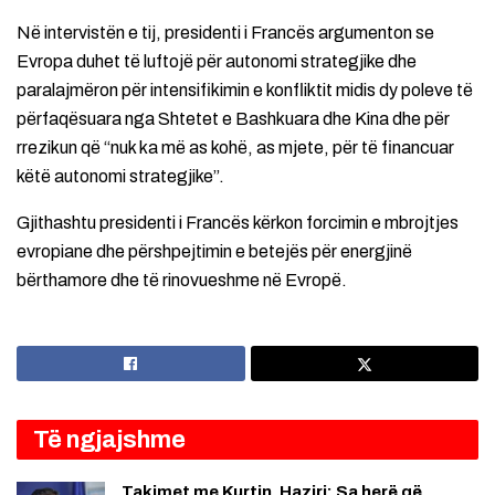
Në intervistën e tij, presidenti i Francës argumenton se
Evropa duhet të luftojë për autonomi strategjike dhe
paralajmëron për intensifikimin e konfliktit midis dy poleve të
përfaqësuara nga Shtetet e Bashkuara dhe Kina dhe për
rrezikun që “nuk ka më as kohë, as mjete, për të financuar
këtë autonomi strategjike”.
Gjithashtu presidenti i Francës kërkon forcimin e mbrojtjes
evropiane dhe përshpejtimin e betejës për energjinë
bërthamore dhe të rinovueshme në Evropë.
Të ngjajshme
Takimet me Kurtin, Haziri: Sa herë që