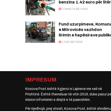
benzina 1.42 euro për litër
17 MINUTA MË PARË
Fund uzurpimeve, Komun
e Mitrovicës vazhdon
lirimin e hapësirave publik
1 ORË MË PARË
IMPRESUM
Kosova Post është Agjenci e Lajmeve me seli në
Prishtinë. Është themeluar në vitin 2016, duke pasur pë
mision informimin e drejtë e të paanshëm.
Për rrjedhojë, prej vitesh, Kosova Post, është shndërru