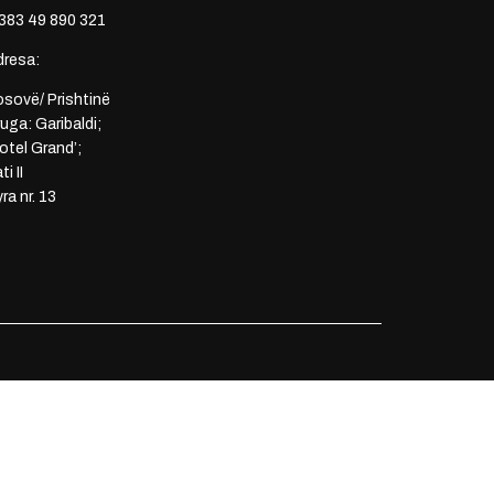
383 49 890 321
dresa:
sovë/ Prishtinë
uga: Garibaldi;
otel Grand’;
ti II
ra nr. 13