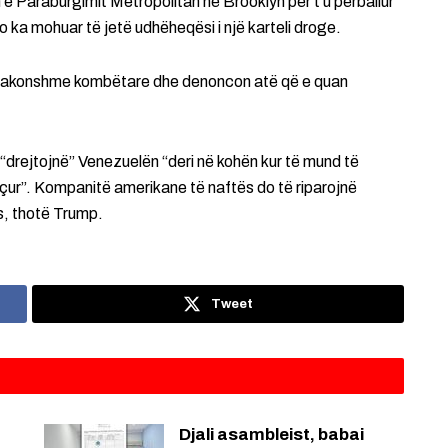
 Paraburgimit Metropolitan në Brooklyn për t’u përballur
 ka mohuar të jetë udhëheqësi i një karteli droge.
tëzakonshme kombëtare dhe denoncon atë që e quan
drejtojnë” Venezuelën “deri në kohën kur të mund të
nçur”. Kompanitë amerikane të naftës do të riparojnë
ës, thotë Trump.
Tweet
Djali asambleist, babai