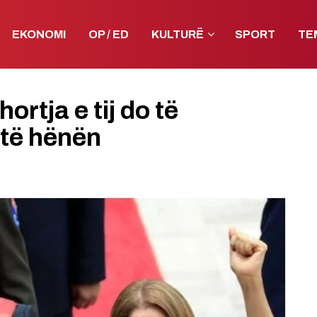
EKONOMI
OP / ED
KULTURË
SPORT
TE
rtja e tij do të
 të hënën