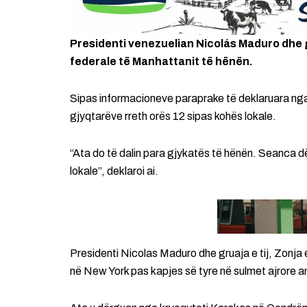
Presidenti venezuelian Nicolás Maduro dhe gr
federale të Manhattanit të hënën.
Sipas informacioneve paraprake të deklaruara nga 
gjyqtarëve rreth orës 12 sipas kohës lokale.
“Ata do të dalin para gjykatës të hënën. Seanca d
lokale”, deklaroi ai.
Presidenti Nicolas Maduro dhe gruaja e tij, Zonja
në New York pas kapjes së tyre në sulmet ajrore 