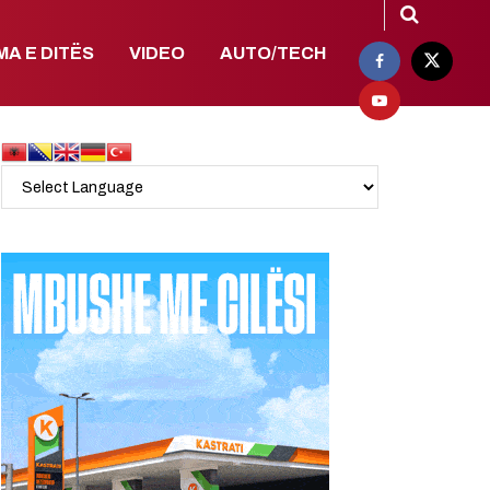
MA E DITËS
VIDEO
AUTO/TECH