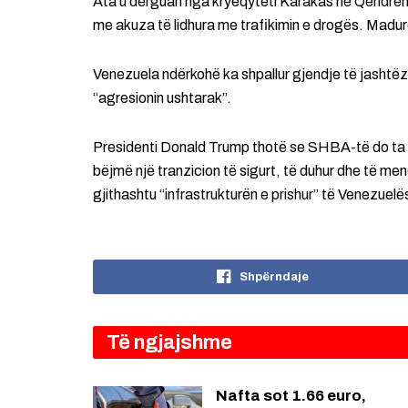
Ata u dërguan nga kryeqyteti Karakas në Qendrën e
me akuza të lidhura me trafikimin e drogës. Maduro
Venezuela ndërkohë ka shpallur gjendje të jash
“agresionin ushtarak”.
Presidenti Donald Trump thotë se SHBA-të do ta “
bëjmë një tranzicion të sigurt, të duhur dhe të me
gjithashtu “infrastrukturën e prishur” të Venezuel
Shpërndaje
Të ngjajshme
Nafta sot 1.66 euro,