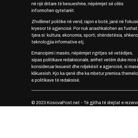
në një dritare të besueshme, nëpërmjet së cilës
informohen qytetarët.
Zhvillimet politike në vend, rajon e botë, janë në fokusi
kryesor të agjencisë. Por nuk anashkalohen as fushat
tjera si: kultura, ekonomia, sporti, shëndetësia, shkenc
teknologjia informative etj.
Emancipimi i masës, nëpërmjet ngritjes së vetëdijes,
sipas politikave redaksionale, arrihet vetëm duke mos i
konsideruar lexuesit dhe ndjekësit e agjencisë, si mas
klikuesish. Kjo ka qenë dhe ka mbetur premisa themelo
e politikave të redaksisë.
© 2023 KosovaPost.net - Të gjitha të drejtat e rezerv