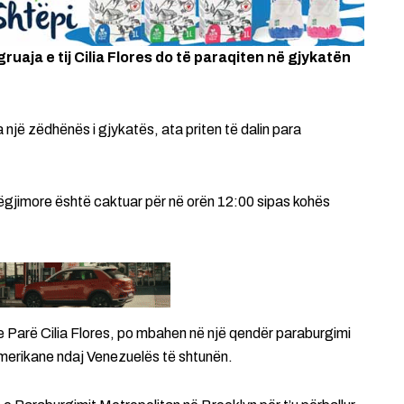
uaja e tij Cilia Flores do të paraqiten në gjykatën
një zëdhënës i gjykatës, ata priten të dalin para
ëgjimore është caktuar për në orën 12:00 sipas kohës
 e Parë Cilia Flores, po mbahen në një qendër paraburgimi
amerikane ndaj Venezuelës të shtunën.