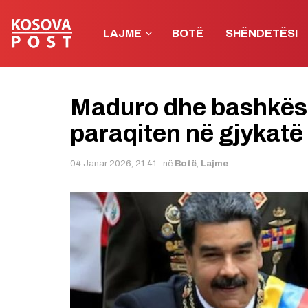
LAJME
BOTË
SHËNDETËSI
Maduro dhe bashkësho
paraqiten në gjykatë
04 Janar 2026, 21:41
në
Botë
,
Lajme