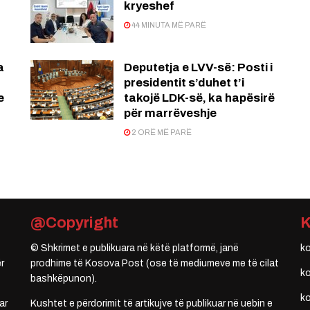
kryeshef
44 MINUTA MË PARË
a
Deputetja e LVV-së: Posti i
presidentit s’duhet t’i
e
takojë LDK-së, ka hapësirë
për marrëveshje
2 ORË MË PARË
@Copyright
© Shkrimet e publikuara në këtë platformë, janë
k
r
prodhime të Kosova Post (ose të mediumeve me të cilat
k
bashkëpunon).
k
ar
Kushtet e përdorimit të artikujve të publikuar në uebin e