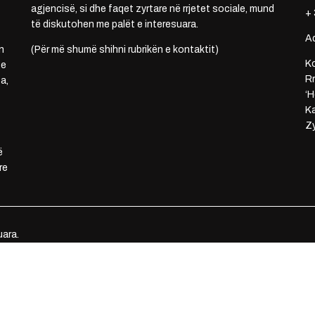
agjencisë, si dhe faqet zyrtare në rrjetet sociale, mund
+ 
të diskutohen me palët e interesuara.
A
n
(Për më shumë shihni rubrikën e kontaktit)
Ko
 e
Rr
a,
‘H
Ka
Zy
ë
re
uara.