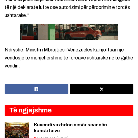
të një deklarate lufte ose autorizimi për përdorimin e forcës
ushtarake.”
Ndryshe, Ministri i Mbrojtjes i Venezuelës ka njoftuar një
vendosje të menjëhershme të forcave ushtarake në të gjithë
vendin.
Të ngjajshme
Kuvendi vazhdon nesër seancën
konstituive