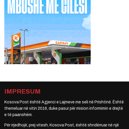
IMPRESUM
Kosova Post është Agjenci e Lajmeve me seli në Prishtinë. Është
themeluar në vitin 2016, duke pasur për mision informimin e drejtë
e të paanshëm.
Për rrjedhojë, prej vitesh, Kosova Post, është shndërruar në një