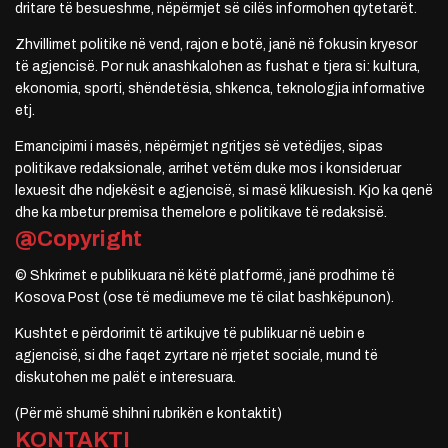
dritare të besueshme, nëpërmjet së cilës informohen qytetarët.
Zhvillimet politike në vend, rajon e botë, janë në fokusin kryesor
të agjencisë. Por nuk anashkalohen as fushat e tjera si: kultura,
ekonomia, sporti, shëndetësia, shkenca, teknologjia informative
etj.
Emancipimi i masës, nëpërmjet ngritjes së vetëdijes, sipas
politikave redaksionale, arrihet vetëm duke mos i konsideruar
lexuesit dhe ndjekësit e agjencisë, si masë klikuesish. Kjo ka qenë
dhe ka mbetur premisa themelore e politikave të redaksisë.
@Copyright
© Shkrimet e publikuara në këtë platformë, janë prodhime të
Kosova Post (ose të mediumeve me të cilat bashkëpunon).
Kushtet e përdorimit të artikujve të publikuar në uebin e
agjencisë, si dhe faqet zyrtare në rrjetet sociale, mund të
diskutohen me palët e interesuara.
(Për më shumë shihni rubrikën e kontaktit)
KONTAKTI