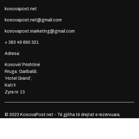
kosovapost.net
kosovapost.net@gmail.com
kosovapost.marketing@gmail.com
+ 383 49 890 321
Adresa:
Kosovë/ Prishtinë
Rruga: Garibaldi;
‘Hotel Grand’;
Kati II
Zyra nr. 13
© 2023 KosovaPost.net - Të gjitha të drejtat e rezervuara.