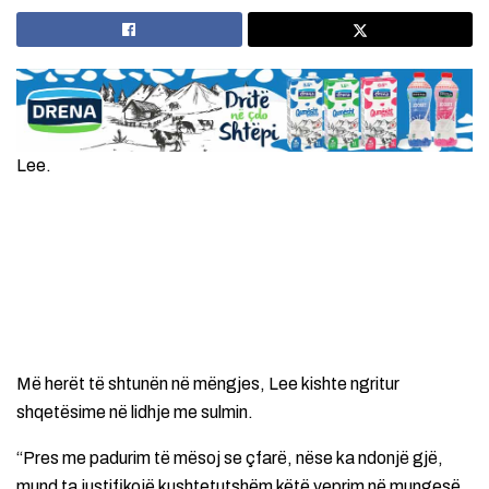
Lee.
Më herët të shtunën në mëngjes, Lee kishte ngritur
shqetësime në lidhje me sulmin.
“Pres me padurim të mësoj se çfarë, nëse ka ndonjë gjë,
mund ta justifikojë kushtetutshëm këtë veprim në mungesë