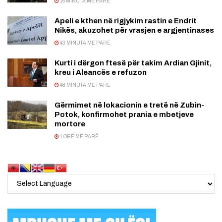
16 MINUTA MË PARË
Apeli e kthen në rigjykim rastin e Endrit
Nikës, akuzohet për vrasjen e argjentinases
43 MINUTA MË PARË
Kurti i dërgon ftesë për takim Ardian Gjinit,
kreu i Aleancës e refuzon
48 MINUTA MË PARË
Gërmimet në lokacionin e tretë në Zubin-
Potok, konfirmohet prania e mbetjeve
mortore
1 ORË MË PARË