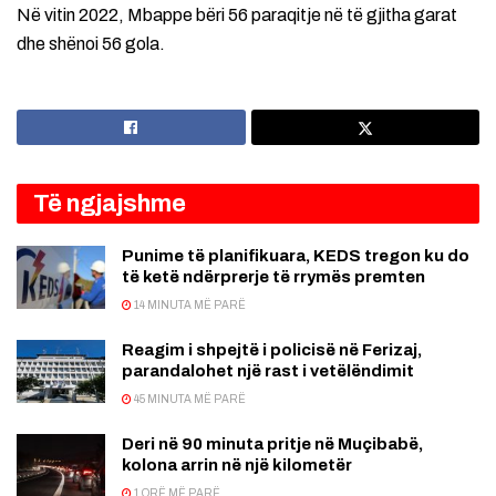
Në vitin 2022, Mbappe bëri 56 paraqitje në të gjitha garat
dhe shënoi 56 gola.
Të ngjajshme
Punime të planifikuara, KEDS tregon ku do
të ketë ndërprerje të rrymës premten
14 MINUTA MË PARË
Reagim i shpejtë i policisë në Ferizaj,
parandalohet një rast i vetëlëndimit
45 MINUTA MË PARË
Deri në 90 minuta pritje në Muçibabë,
kolona arrin në një kilometër
1 ORË MË PARË