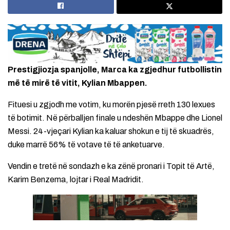
Prestigjiozja spanjolle, Marca ka zgjedhur futbollistin
më të mirë të vitit, Kylian Mbappen.
Fituesi u zgjodh me votim, ku morën pjesë rreth 130 lexues
të botimit. Në përballjen finale u ndeshën Mbappe dhe Lionel
Messi. 24-vjeçari Kylian ka kaluar shokun e tij të skuadrës,
duke marrë 56% të votave të të anketuarve.
Vendin e tretë në sondazh e ka zënë pronari i Topit të Artë,
Karim Benzema, lojtar i Real Madridit.