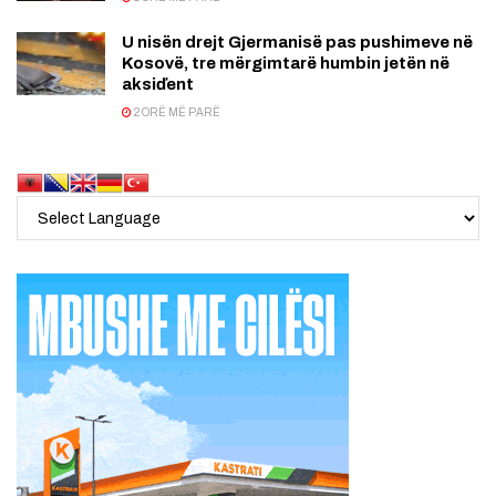
U nisën drejt Gjermanisë pas pushimeve në
Kosovë, tre mërgimtarë humbin jetën në
aksiďent
2 ORË MË PARË