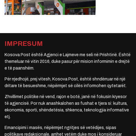
IMPRESUM
Kosova Post është Agjenci e Lajmeve me seli në Prishtinë. Është
themeluar në vitin 2016, duke pasur për mision informimin e drejtë
e të paanshëm.
Për rrjedhojë, prej vitesh, Kosova Post, është shndërruar në një
dritare të besueshme, nëpërmjet së cilës informohen qytetarët.
Zhvillimet politike në vend, rajon e botë, janë në fokusin kryesor
të agjencisë. Por nuk anashkalohen as fushat e tjera si: kultura,
ekonomia, sporti, shëndetësia, shkenca, teknologjia informative
etj.
Emancipimi i masës, nëpërmjet ngritjes së vetëdijes, sipas
politikave redaksionale, arrihet vetëm duke mos i konsideruar