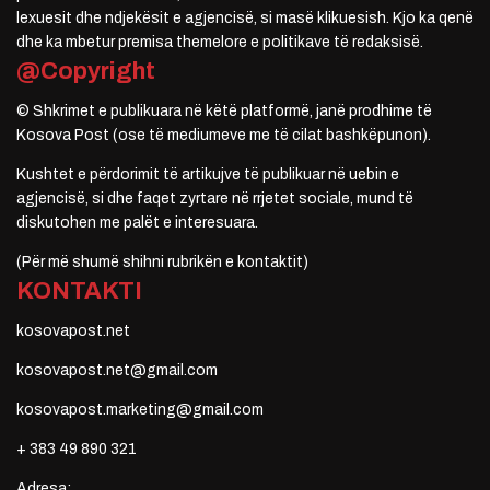
lexuesit dhe ndjekësit e agjencisë, si masë klikuesish. Kjo ka qenë
dhe ka mbetur premisa themelore e politikave të redaksisë.
@Copyright
© Shkrimet e publikuara në këtë platformë, janë prodhime të
Kosova Post (ose të mediumeve me të cilat bashkëpunon).
Kushtet e përdorimit të artikujve të publikuar në uebin e
agjencisë, si dhe faqet zyrtare në rrjetet sociale, mund të
diskutohen me palët e interesuara.
(Për më shumë shihni rubrikën e kontaktit)
KONTAKTI
kosovapost.net
kosovapost.net@gmail.com
kosovapost.marketing@gmail.com
+ 383 49 890 321
Adresa: