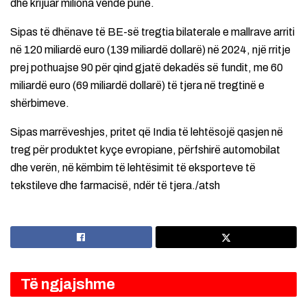
dhe krijuar miliona vende pune.
Sipas të dhënave të BE-së tregtia bilaterale e mallrave arriti
në 120 miliardë euro (139 miliardë dollarë) në 2024, një rritje
prej pothuajse 90 për qind gjatë dekadës së fundit, me 60
miliardë euro (69 miliardë dollarë) të tjera në tregtinë e
shërbimeve.
Sipas marrëveshjes, pritet që India të lehtësojë qasjen në
treg për produktet kyçe evropiane, përfshirë automobilat
dhe verën, në këmbim të lehtësimit të eksporteve të
tekstileve dhe farmacisë, ndër të tjera./atsh
Të ngjajshme