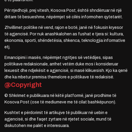
Për rrjedhojë, prej vitesh, Kosova Post, është shndërruar në një
dritare të besueshme, nëpërmjet së cilës informohen qytetarët.
Zhvillimet politike në vend, rajon e botë, janë në fokusin kryesor
të agjencisë. Por nuk anashkalohen as fushat e tjera si: kultura,
ekonomia, sporti, shëndetësia, shkenca, teknologjia informative
etj.
Emancipimi i masës, nëpërmjet ngritjes së vetëdijes, sipas
politikave redaksionale, arrihet vetëm duke mos i konsideruar
lexuesit dhe ndjekësit e agjencisë, si masë klikuesish. Kjo ka qenë
dhe ka mbetur premisa themelore e politikave të redaksisë.
@Copyright
© Shkrimet e publikuara në këtë platformë, janë prodhime të
Kosova Post (ose të mediumeve me të cilat bashkëpunon).
Kushtet e përdorimit të artikujve të publikuar në uebin e
agjencisë, si dhe faqet zyrtare në rrjetet sociale, mund të
diskutohen me palët e interesuara.