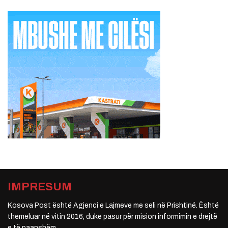
IMPRESUM
Kosova Post është Agjenci e Lajmeve me seli në Prishtinë. Është
themeluar në vitin 2016, duke pasur për mision informimin e drejtë
e të paanshëm.