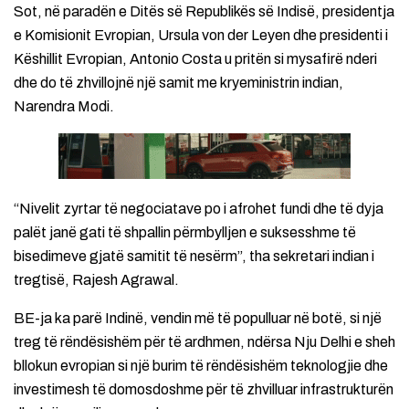
Sot, në paradën e Ditës së Republikës së Indisë, presidentja
e Komisionit Evropian, Ursula von der Leyen dhe presidenti i
Këshillit Evropian, Antonio Costa u pritën si mysafirë nderi
dhe do të zhvillojnë një samit me kryeministrin indian,
Narendra Modi.
“Nivelit zyrtar të negociatave po i afrohet fundi dhe të dyja
palët janë gati të shpallin përmbylljen e suksesshme të
bisedimeve gjatë samitit të nesërm”, tha sekretari indian i
tregtisë, Rajesh Agrawal.
BE-ja ka parë Indinë, vendin më të populluar në botë, si një
treg të rëndësishëm për të ardhmen, ndërsa Nju Delhi e sheh
bllokun evropian si një burim të rëndësishëm teknologjie dhe
investimesh të domosdoshme për të zhvilluar infrastrukturën