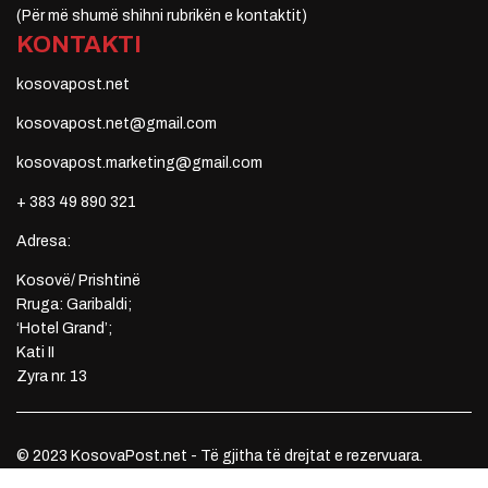
(Për më shumë shihni rubrikën e kontaktit)
KONTAKTI
kosovapost.net
kosovapost.net@gmail.com
kosovapost.marketing@gmail.com
+ 383 49 890 321
Adresa:
Kosovë/ Prishtinë
Rruga: Garibaldi;
‘Hotel Grand’;
Kati II
Zyra nr. 13
© 2023 KosovaPost.net - Të gjitha të drejtat e rezervuara.