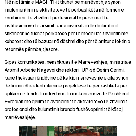
Në njoftimin e MASHTI-it thuhet se marrëveshja synon
implementimin e aktiviteteve të përbashkëta në formën e
kombinimit të zhvillimit profesional të personelit të
institucioneve të arsimit parauniversitar dhe hulumtimit
shkencor në fushat përkatëse për të modeluar zhvillimin më
koherent dhe të bazuar në dëshmi dhe për të arritur efektin e
reformës përmbajtjesore.
Sipas komunikatës, nënshkruesit e Marrëveshjes, ministrja e
Arsimit Arbërie Nagavci dhe rektori i UP-së Qerim Qerimi,
kanë theksuar rëndësinë që ka kjo marrëveshje e cila synon
definimin dhe identifikimin e projekteve të përbashkëta për
aplikim në fonde të ndryshme të mekanizmave të Bashkimit
Evropian me qëllim të avancimit të aktiviteteve të zhvillimit
profesional dhe hulumtimit brenda fushëveprimit të kësaj
marrëveshjeje.