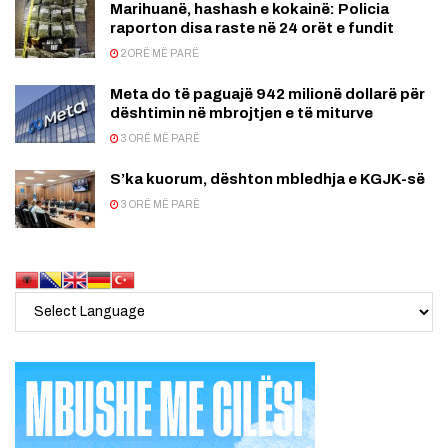
Marihuanë, hashash e kokainë: Policia
raporton disa raste në 24 orët e fundit
2 ORË MË PARË
Meta do të paguajë 942 milionë dollarë për
dështimin në mbrojtjen e të miturve
3 ORË MË PARË
S’ka kuorum, dështon mbledhja e KGJK-së
3 ORË MË PARË