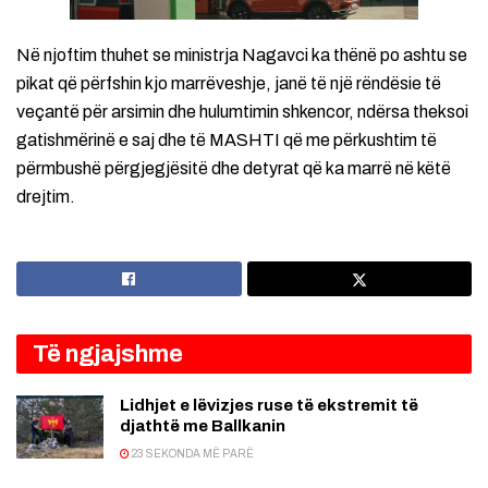
Në njoftim thuhet se ministrja Nagavci ka thënë po ashtu se
pikat që përfshin kjo marrëveshje, janë të një rëndësie të
veçantë për arsimin dhe hulumtimin shkencor, ndërsa theksoi
gatishmërinë e saj dhe të MASHTI që me përkushtim të
përmbushë përgjegjësitë dhe detyrat që ka marrë në këtë
drejtim.
Të ngjajshme
Lidhjet e lëvizjes ruse të ekstremit të
djathtë me Ballkanin
23 SEKONDA MË PARË