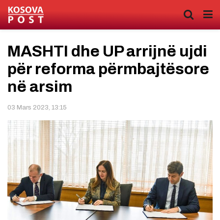
​MASHTI dhe UP arrijnë ujdi
për reforma përmbajtësore
në arsim
03 Mars 2023, 13:15