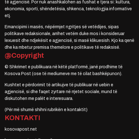
të agjencisë. Por nuk anashkalohen as fushat e tjera si: kultura,
ekonomia, sporti, shëndetësia, shkenca, teknologjia informative
etj.
Emancipimi i masës, nëpërmjet ngritjes së vetëdijes, sipas
politikave redaksionale, arrihet vetëm duke mos i konsideruar
lexuesit dhe ndjekësit e agjencisë, si masë klikuesish. Kjo ka qenë
dhe ka mbetur premisa themelore e politikave të redaksisë.
@Copyright
© Shkrimet e publikuara në këtë platformë, janë prodhime të
Kosova Post (ose të mediumeve me të cilat bashkëpunon).
Kushtet e përdorimit të artikujve të publikuar në uebin e
agjencisë, si dhe faqet zyrtare në rrjetet sociale, mund të
diskutohen me palët e interesuara.
(Për më shumë shihni rubrikën e kontaktit)
KONTAKTI
kosovapost.net