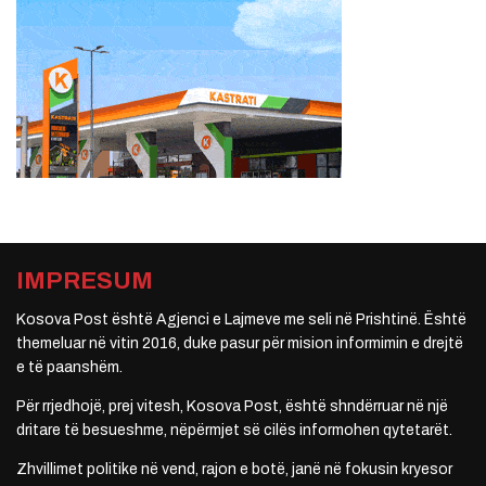
IMPRESUM
Kosova Post është Agjenci e Lajmeve me seli në Prishtinë. Është
themeluar në vitin 2016, duke pasur për mision informimin e drejtë
e të paanshëm.
Për rrjedhojë, prej vitesh, Kosova Post, është shndërruar në një
dritare të besueshme, nëpërmjet së cilës informohen qytetarët.
Zhvillimet politike në vend, rajon e botë, janë në fokusin kryesor