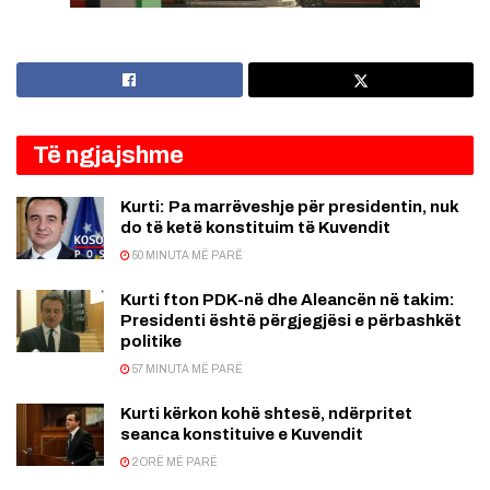
Të ngjajshme
Kurti: Pa marrëveshje për presidentin, nuk
do të ketë konstituim të Kuvendit
50 MINUTA MË PARË
Kurti fton PDK-në dhe Aleancën në takim:
Presidenti është përgjegjësi e përbashkët
politike
57 MINUTA MË PARË
Kurti kërkon kohë shtesë, ndërpritet
seanca konstituive e Kuvendit
2 ORË MË PARË