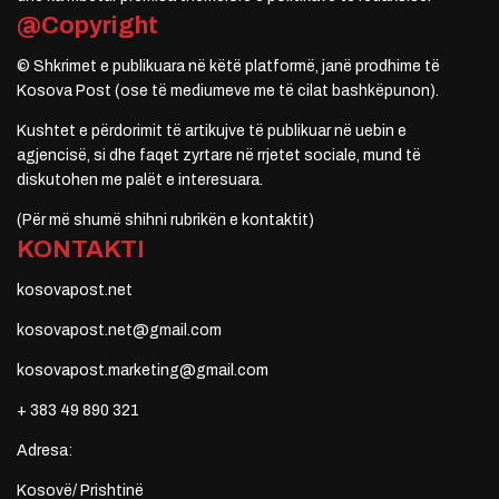
@Copyright
© Shkrimet e publikuara në këtë platformë, janë prodhime të
Kosova Post (ose të mediumeve me të cilat bashkëpunon).
Kushtet e përdorimit të artikujve të publikuar në uebin e
agjencisë, si dhe faqet zyrtare në rrjetet sociale, mund të
diskutohen me palët e interesuara.
(Për më shumë shihni rubrikën e kontaktit)
KONTAKTI
kosovapost.net
kosovapost.net@gmail.com
kosovapost.marketing@gmail.com
+ 383 49 890 321
Adresa:
Kosovë/ Prishtinë