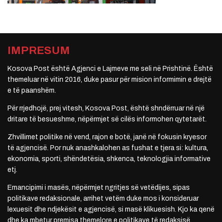
IMPRESUM
Kosova Post është Agjenci e Lajmeve me seli në Prishtinë. Është
themeluar në vitin 2016, duke pasur për mision informimin e drejtë
e të paanshëm.
Për rrjedhojë, prej vitesh, Kosova Post, është shndërruar në një
dritare të besueshme, nëpërmjet së cilës informohen qytetarët.
Zhvillimet politike në vend, rajon e botë, janë në fokusin kryesor
të agjencisë. Por nuk anashkalohen as fushat e tjera si: kultura,
ekonomia, sporti, shëndetësia, shkenca, teknologjia informative
etj.
Emancipimi i masës, nëpërmjet ngritjes së vetëdijes, sipas
politikave redaksionale, arrihet vetëm duke mos i konsideruar
lexuesit dhe ndjekësit e agjencisë, si masë klikuesish. Kjo ka qenë
dhe ka mbetur premisa themelore e politikave të redaksisë.