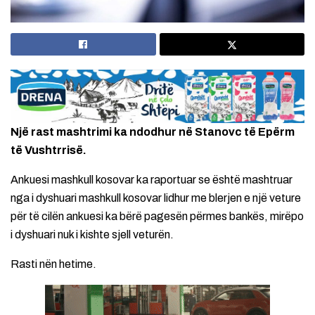
Një rast mashtrimi ka ndodhur në Stanovc të Epërm
të Vushtrrisë.
Ankuesi mashkull kosovar ka raportuar se është mashtruar
nga i dyshuari mashkull kosovar lidhur me blerjen e një veture
për të cilën ankuesi ka bërë pagesën përmes bankës, mirëpo
i dyshuari nuk i kishte sjell veturën.
Rasti nën hetime.