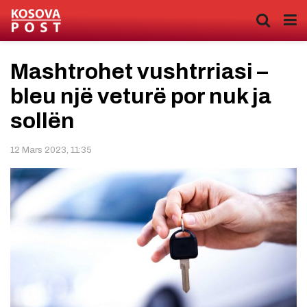
Mashtrohet vushtrriasi –
bleu një veturë por nuk ja
sollën
12 Mars 2023, 11:35