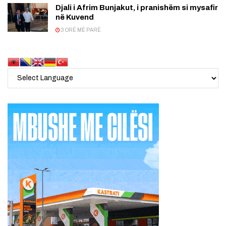
Djali i Afrim Bunjakut, i pranishëm si mysafir
në Kuvend
3 ORË MË PARË