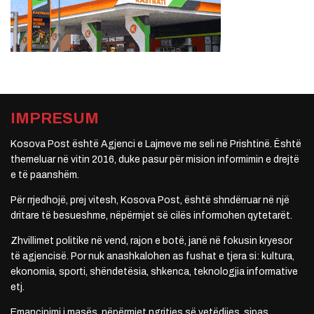
IMPRESUM
Kosova Post është Agjenci e Lajmeve me seli në Prishtinë. Është
themeluar në vitin 2016, duke pasur për mision informimin e drejtë
e të paanshëm.
Për rrjedhojë, prej vitesh, Kosova Post, është shndërruar në një
dritare të besueshme, nëpërmjet së cilës informohen qytetarët.
Zhvillimet politike në vend, rajon e botë, janë në fokusin kryesor
të agjencisë. Por nuk anashkalohen as fushat e tjera si: kultura,
ekonomia, sporti, shëndetësia, shkenca, teknologjia informative
etj.
Emancipimi i masës, nëpërmjet ngritjes së vetëdijes, sipas