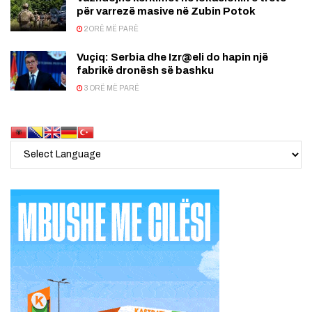
për varrezë masive në Zubin Potok
2 ORË MË PARË
Vuçiq: Serbia dhe Izr@eli do hapin një
fabrikë dronësh së bashku
3 ORË MË PARË