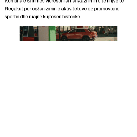
Komuna e Shtimes vlerëson lart angazhimin e të rinjve të
Reçakut për organizimin e aktiviteteve që promovojnë
sportin dhe ruajnë kujtesën historike.