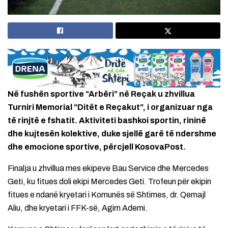
Në fushën sportive “Arbëri” në Reçak u zhvillua
Turniri Memorial “Ditët e Reçakut”, i organizuar nga
të rinjtë e fshatit. Aktiviteti bashkoi sportin, rininë
dhe kujtesën kolektive, duke sjellë garë të ndershme
dhe emocione sportive, përcjell KosovaPost.
Finalja u zhvillua mes ekipeve Bau Service dhe Mercedes
Geti, ku fitues doli ekipi Mercedes Geti. Trofeun për ekipin
fitues e ndanë kryetari i Komunës së Shtimes, dr. Qemajl
Aliu, dhe kryetari i FFK-së, Agim Ademi.