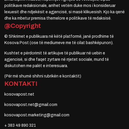
politikave redaksionale, arrihet vetëm duke mos i konsideruar
lexuesit dhe ndjekësit e agjencisë, si masë klikuesish. Kjo ka qenë
dhe ka mbetur premisa themelore e politikave të redaksisë.
@Copyright
© Shkrimet e publikuara në këtë platformë, janë prodhime të
Kosova Post (ose të mediumeve me të cilat bashkëpunon).
Kushtet e përdorimit të artikujve të publikuar në uebin e
agjencisë, si dhe faqet zyrtare në rrjetet sociale, mund të
diskutohen me palët e interesuara.
(Për më shumë shihni rubrikën e kontaktit)
KONTAKTI
kosovapost.net
kosovapost.net@gmail.com
kosovapost.marketing@gmail.com
+ 383 49 890 321