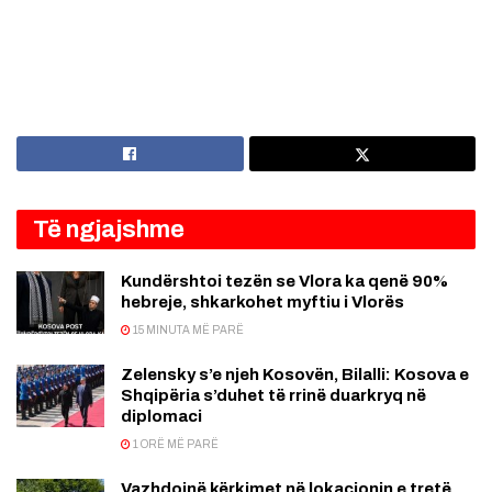
Të ngjajshme
Kundërshtoi tezën se Vlora ka qenë 90%
hebreje, shkarkohet myftiu i Vlorës
15 MINUTA MË PARË
Zelensky s’e njeh Kosovën, Bilalli: Kosova e
Shqipëria s’duhet të rrinë duarkryq në
diplomaci
1 ORË MË PARË
Vazhdojnë kërkimet në lokacionin e tretë