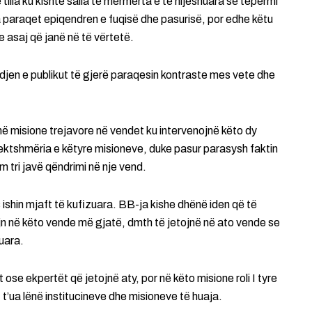
illa ku kishte salla të mermerta e të hijeshuara së tepermi
a paraqet epiqendren e fuqisë dhe pasurisë, por edhe këtu
e asaj që janë në të vërtetë.
djen e publikut të gjerë paraqesin kontraste mes vete dhe
ë misione trejavore në vendet ku intervenojnë këto dy
efektshmëria e këtyre misioneve, duke pasur parasysh faktin
 tri javë qëndrimi në nje vend.
hin mjaft të kufizuara. BB-ja kishe dhënë iden që të
rojn në këto vende më gjatë, dmth të jetojnë në ato vende se
uara.
ose ekpertët që jetojnë aty, por në këto misione roli I tyre
 t’ua lënë institucineve dhe misioneve të huaja.