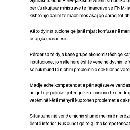
Gjithashtu edhe FNM-ja kishte vetëm simbolika të t
për t’u rikujtuar ministrave te financave se FNM-j
kishte një dallim të madh mes asaj që paraqitet dh
Këto dy institucione që janë mjaft konfuze në men
asaj çka paraqesin.
Përderisa të dyja kanë grupe ekonomistësh që kan
institucione, jo rrallë herë është vënë në dyshim 
se nuk mund të njohim problemin e caktuar në vetem
Madje edhe kompetencat e përfaqësueve vendas is
ndiqet një politikë tjetër që këto misione të qend
vetëm në këtë mënyrë kuptohen problemet e cakt
Situata në një vend e njohin shumë më mirë njerëzit 
është inferior. Nuk duhet që të gjitha kompetencat