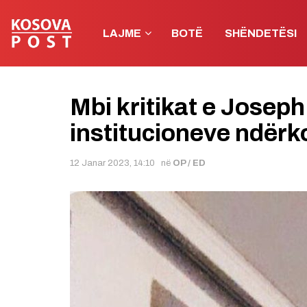
LAJME
BOTË
SHËNDETËSI
Mbi kritikat e Joseph 
institucioneve ndër
12 Janar 2023, 14:10
në
OP / ED