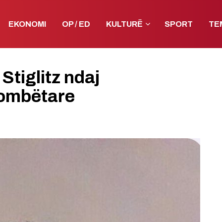
EKONOMI
OP / ED
KULTURË
SPORT
TE
Stiglitz ndaj
kombëtare