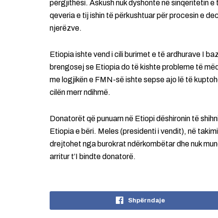
përgjithësi. Askush nuk dyshonte në sinqeritetin e t
qeveria e tij ishin të përkushtuar për procesin e de
njerëzve.
Etiopia ishte vend i cili burimet e të ardhurave I
brengosej se Etiopia do të kishte probleme të mëd
me logjikën e FMN-së ishte sepse ajo lë të kuptoh
cilën merr ndihmë.
Donatorët që punuarn në Etiopi dëshironin të shihn
Etiopia e bëri. Meles (presidenti i vendit), në takimi
drejtohet nga burokrat ndërkombëtar dhe nuk mund të
arritur t’I bindte donatorë.
Shpërndaje