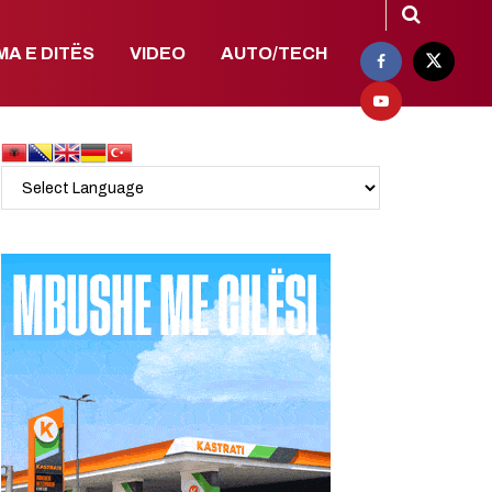
MA E DITËS
VIDEO
AUTO/TECH