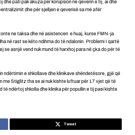
ij dhe pati pak akuza për korupsion në qeverin e tij, ai dhe
centralizimit dhe për sjelljen e qeverisë sa më afër
 bazonte ne taksa dhe në asistencen e huaj, kurse FMN-ja
ha në rast se këto ndihma do të ndalonin. Problemi I qartë
ej se asnjë vend nuk mund të harxhoj para në çka do për të
in ndërtimin e shkollave dhe klinikave shëndetësore, gjë që
n me Stiglitz tha se ai nuk kishte luftuar për 17 vjet që të
 ndërtoj shkolla dhe klinika për popullin e tij pasi kishte
Tweet