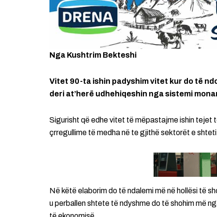
Nga Kushtrim Bekteshi
Vitet 90-ta ishin padyshim vitet kur do të 
deri at’herë udhehiqeshin nga sistemi monar
Sigurisht që edhe vitet të mëpastajme ishin tejet
çrregullime të medha në te gjithë sektorët e shteti
Në këtë elaborim do të ndalemi më në hollësi të 
u perballen shtete të ndyshme do të shohim më ng
të ekonomisë.