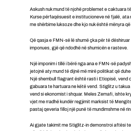
Askush nuk mund të njohë problemet e caktuara të n
Kurse përfaqësuesit e institucioneve në fjalë, ata
me shërbime luksoze dhe kjo nuk është mënyra që d
Që qasja e FMN-së lë shumë çka për të dëshiruar tra
imponues, gjë që ndodhë në shumicën e rasteve.
Një imponim i tillë i bërë nga ana e FMN-së padys
jetojnë aty mund të dijnë më mirë politikat që duh
Një shembull flagrant është rasti i Etiopisë, vend c
gabuara te hartuara ne këtë vend. Stiglitz u takua 
vend si ekonomist i shquar. Meles Zemafi, ishte krye
vjet me rradhë kundër regjimit marksist të Mengit
pastaj qeveria filloj një punë të mundimshme në rin
Ai gjate takimit me Stiglitz-in demonstroi aftësi 