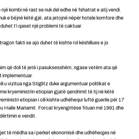
jë kombi në rast se nuk del edhe në fshatrat e atij vendi.
 nuk e bëjnë këtë gjë, ata jetojnë nëpër hotele komfore dhe
uhet t’i qaset një problemi të caktuar.
gon fakti se ajo duhet të kishte rol këshillues e jo
him që doli të jetë i pasuksesshëm, ngase vetëm ata që
et implementuar.
ili u vizitua nga Stiglitz duke argumentuar politikat e
me kryeministrin etiopian gjatë qendrimit të tij në këtë
ministri etiopian i cili kishte udhëhequr luftë guerile për 17
su Haile Mariamit. Forcat kryengritëse fituan më 1991 dhe
dërtimin e vendit.
tejet të mëdha sa i perket ekonomisë dhe udhëheqjes në