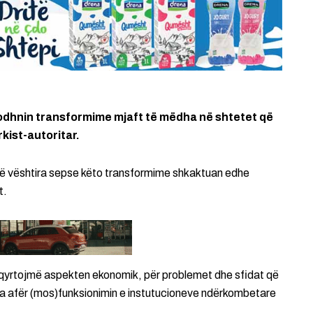
ndodhnin transformime mjaft të mëdha në shtetet që
kist-autoritar.
 të vështira sepse këto transformime shkaktuan edhe
t.
shqyrtojmë aspekten ekonomik, për problemet dhe sfidat që
a afër (mos)funksionimin e instutucioneve ndërkombetare