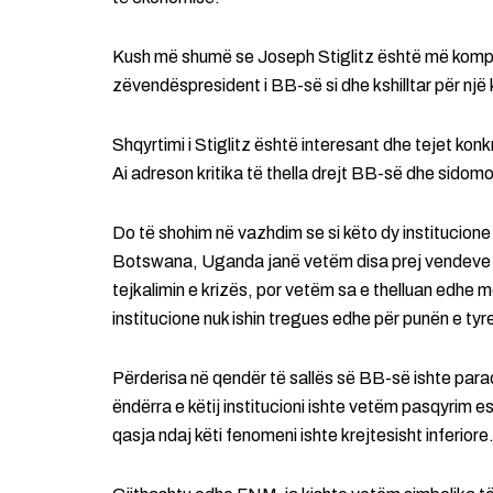
Kush më shumë se Joseph Stiglitz është më kompete
zëvendëspresident i BB-së si dhe kshilltar për një 
Shqyrtimi i Stiglitz është interesant dhe tejet kon
Ai adreson kritika të thella drejt BB-së dhe sido
Do të shohim në vazhdim se si këto dy institucione
Botswana, Uganda janë vetëm disa prej vendeve k
tejkalimin e krizës, por vetëm sa e thelluan edhe
institucione nuk ishin tregues edhe për punën e tyre
Përderisa në qendër të sallës së BB-së ishte paraq
ëndërra e këtij institucioni ishte vetëm pasqyrim e
qasja ndaj këti fenomeni ishte krejtesisht inferiore