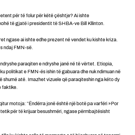
nt për të folur për këtë çështje? Ai ishte
kohë të gjatë i presidentit të SHBA-ve Bill Kllinton.
kret ngase ai ishte edhe prezent në vendet ku kishte kriza.
mos ndaj FMN-së.
 ndryshe paraqiten e ndryshe janë në të vërtet. Etiopia,
u politikat e FMN-ës ishin të gabuara dhe nuk ndimuan në
 më shumë atë. Imazhet vizuele që paraqiteshin nga këto dy
 faktike.
itur motoja: “Ëndërra jonë është një botë pa varfëri »Por
stetik për të krijuar besushmëri, ngase përmbajtësisht
.