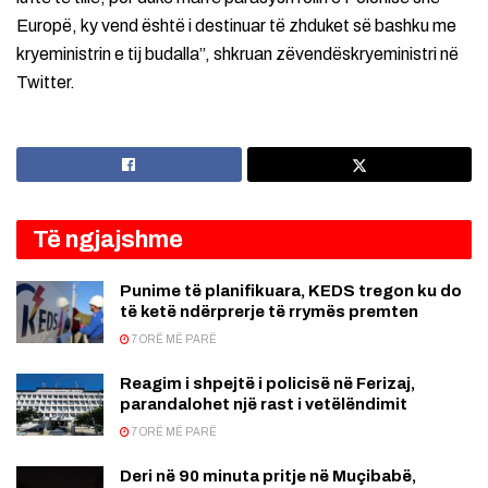
Europë, ky vend është i destinuar të zhduket së bashku me
kryeministrin e tij budalla”, shkruan zëvendëskryeministri në
Twitter.
Të ngjajshme
Punime të planifikuara, KEDS tregon ku do
të ketë ndërprerje të rrymës premten
7 ORË MË PARË
Reagim i shpejtë i policisë në Ferizaj,
parandalohet një rast i vetëlëndimit
7 ORË MË PARË
Deri në 90 minuta pritje në Muçibabë,