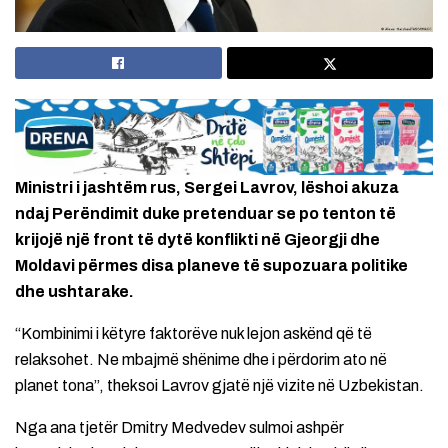
Ministri i jashtëm rus, Sergei Lavrov, lëshoi akuza
ndaj Perëndimit duke pretenduar se po tenton të
krijojë një front të dytë konflikti në Gjeorgji dhe
Moldavi përmes disa planeve të supozuara politike
dhe ushtarake.
“Kombinimi i këtyre faktorëve nuk lejon askënd që të
relaksohet. Ne mbajmë shënime dhe i përdorim ato në
planet tona”, theksoi Lavrov gjatë një vizite në Uzbekistan.
Nga ana tjetër Dmitry Medvedev sulmoi ashpër