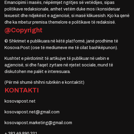
Emancipimi i masës, nëpërmjet ngritjes së vetëdijes, sipas
politikave redaksionale, arrihet vetëm duke mos i konsideruar
lexuesit dhe ndjekësit e agjencisë, si masë klikuesish. Kjo ka qenë
dhe ka mbetur premisa themelore e politikave të redaksisë.
@Copyright
© Shkrimet e publikuara në këtë platformë, janë prodhime të
Kosova Post (ose të mediumeve me të cilat bashkëpunon).
Kushtet e përdorimit të artikujve të publikuar në uebin e
agjencisë, si dhe faqet zyrtare në rrjetet sociale, mund të
diskutohen me palët e interesuara.
(Për më shumë shihni rubrikën e kontaktit)
KONTAKTI
kosovapost.net
kosovapost.net@gmail.com
kosovapost.marketing@gmail.com
+ 383 49 890 321