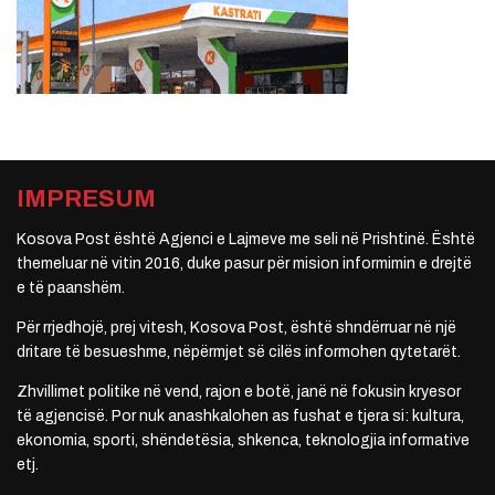
IMPRESUM
Kosova Post është Agjenci e Lajmeve me seli në Prishtinë. Është
themeluar në vitin 2016, duke pasur për mision informimin e drejtë
e të paanshëm.
Për rrjedhojë, prej vitesh, Kosova Post, është shndërruar në një
dritare të besueshme, nëpërmjet së cilës informohen qytetarët.
Zhvillimet politike në vend, rajon e botë, janë në fokusin kryesor
të agjencisë. Por nuk anashkalohen as fushat e tjera si: kultura,
ekonomia, sporti, shëndetësia, shkenca, teknologjia informative
etj.