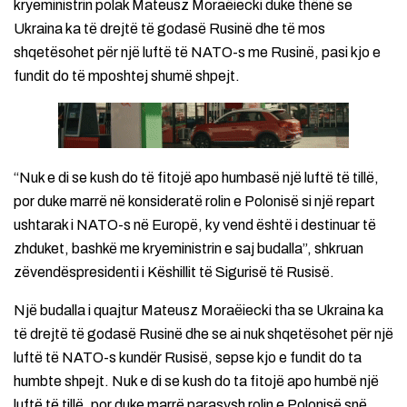
kryeministrin polak Mateusz Moraëiecki duke thënë se
Ukraina ka të drejtë të godasë Rusinë dhe të mos
shqetësohet për një luftë të NATO-s me Rusinë, pasi kjo e
fundit do të mposhtej shumë shpejt.
“Nuk e di se kush do të fitojë apo humbasë një luftë të tillë,
por duke marrë në konsideratë rolin e Polonisë si një repart
ushtarak i NATO-s në Europë, ky vend është i destinuar të
zhduket, bashkë me kryeministrin e saj budalla”, shkruan
zëvendëspresidenti i Këshillit të Sigurisë të Rusisë.
Një budalla i quajtur Mateusz Moraëiecki tha se Ukraina ka
të drejtë të godasë Rusinë dhe se ai nuk shqetësohet për një
luftë të NATO-s kundër Rusisë, sepse kjo e fundit do ta
humbte shpejt. Nuk e di se kush do ta fitojë apo humbë një
luftë të tillë, por duke marrë parasysh rolin e Polonisë snë