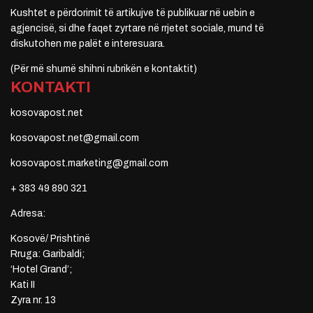
Kushtet e përdorimit të artikujve të publikuar në uebin e
agjencisë, si dhe faqet zyrtare në rrjetet sociale, mund të
diskutohen me palët e interesuara.
(Për më shumë shihni rubrikën e kontaktit)
KONTAKTI
kosovapost.net
kosovapost.net@gmail.com
kosovapost.marketing@gmail.com
+ 383 49 890 321
Adresa:
Kosovë/ Prishtinë
Rruga: Garibaldi;
‘Hotel Grand’;
Kati II
Zyra nr. 13