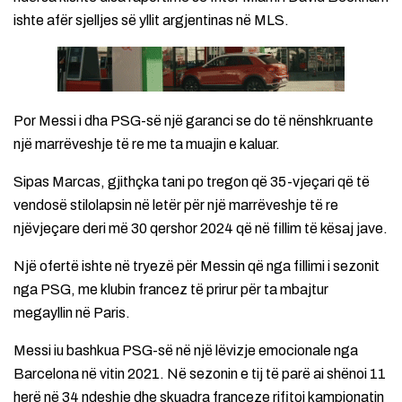
ishte afër sjelljes së yllit argjentinas në MLS.
Por Messi i dha PSG-së një garanci se do të nënshkruante
një marrëveshje të re me ta muajin e kaluar.
Sipas Marcas, gjithçka tani po tregon që 35-vjeçari që të
vendosë stilolapsin në letër për një marrëveshje të re
njëvjeçare deri më 30 qershor 2024 që në fillim të kësaj jave.
Një ofertë ishte në tryezë për Messin që nga fillimi i sezonit
nga PSG, me klubin francez të prirur për ta mbajtur
megayllin në Paris.
Messi iu bashkua PSG-së në një lëvizje emocionale nga
Barcelona në vitin 2021. Në sezonin e tij të parë ai shënoi 11
herë në 34 ndeshje dhe skuadra franceze rifitoi kampionatin