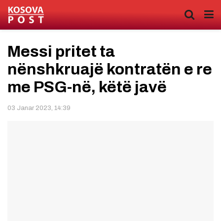
Messi pritet ta
nënshkruajë kontratën e re
me PSG-në, këtë javë
03 Janar 2023, 14:39