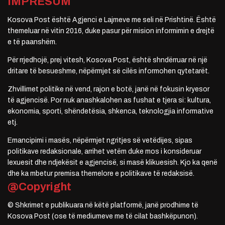
IMPRESUM
Kosova Post është Agjenci e Lajmeve me seli në Prishtinë. Është
themeluar në vitin 2016, duke pasur për mision informimin e drejtë
e të paanshëm.
Për rrjedhojë, prej vitesh, Kosova Post, është shndërruar në një
dritare të besueshme, nëpërmjet së cilës informohen qytetarët.
Zhvillimet politike në vend, rajon e botë, janë në fokusin kryesor
të agjencisë. Por nuk anashkalohen as fushat e tjera si: kultura,
ekonomia, sporti, shëndetësia, shkenca, teknologjia informative
etj.
Emancipimi i masës, nëpërmjet ngritjes së vetëdijes, sipas
politikave redaksionale, arrihet vetëm duke mos i konsideruar
lexuesit dhe ndjekësit e agjencisë, si masë klikuesish. Kjo ka qenë
dhe ka mbetur premisa themelore e politikave të redaksisë.
@Copyright
© Shkrimet e publikuara në këtë platformë, janë prodhime të
Kosova Post (ose të mediumeve me të cilat bashkëpunon).