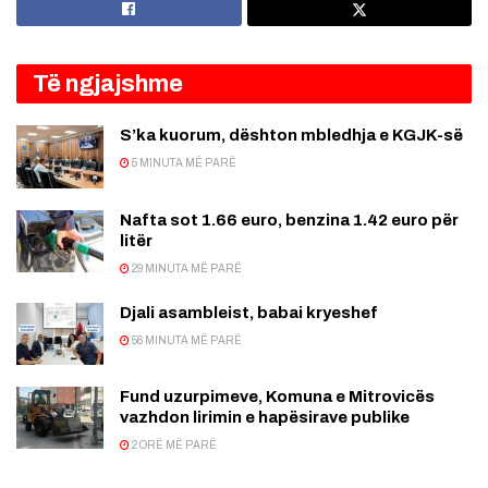
Të ngjajshme
S’ka kuorum, dështon mbledhja e KGJK-së
5 MINUTA MË PARË
Nafta sot 1.66 euro, benzina 1.42 euro për
litër
29 MINUTA MË PARË
Djali asambleist, babai kryeshef
56 MINUTA MË PARË
Fund uzurpimeve, Komuna e Mitrovicës
vazhdon lirimin e hapësirave publike
2 ORË MË PARË