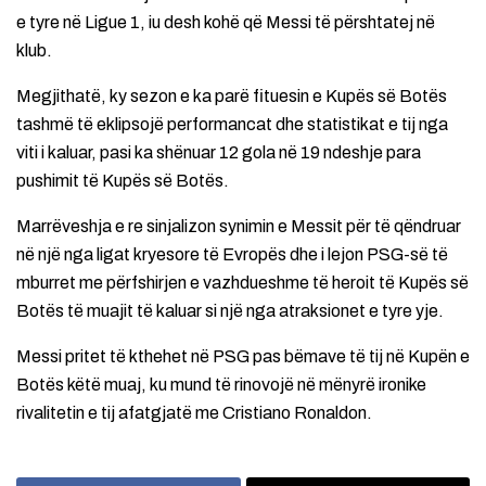
e tyre në Ligue 1, iu desh kohë që Messi të përshtatej në
klub.
Megjithatë, ky sezon e ka parë fituesin e Kupës së Botës
tashmë të eklipsojë performancat dhe statistikat e tij nga
viti i kaluar, pasi ka shënuar 12 gola në 19 ndeshje para
pushimit të Kupës së Botës.
Marrëveshja e re sinjalizon synimin e Messit për të qëndruar
në një nga ligat kryesore të Evropës dhe i lejon PSG-së të
mburret me përfshirjen e vazhdueshme të heroit të Kupës së
Botës të muajit të kaluar si një nga atraksionet e tyre yje.
Messi pritet të kthehet në PSG pas bëmave të tij në Kupën e
Botës këtë muaj, ku mund të rinovojë në mënyrë ironike
rivalitetin e tij afatgjatë me Cristiano Ronaldon.