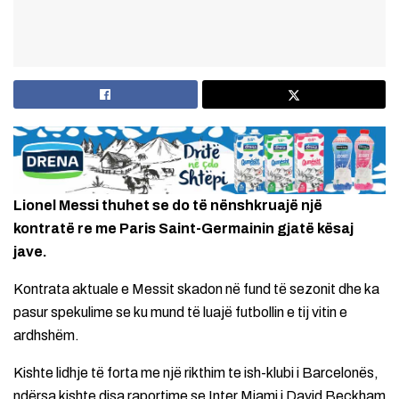
Lionel Messi thuhet se do të nënshkruajë një
kontratë re me Paris Saint-Germainin gjatë kësaj
jave.
Kontrata aktuale e Messit skadon në fund të sezonit dhe ka
pasur spekulime se ku mund të luajë futbollin e tij vitin e
ardhshëm.
Kishte lidhje të forta me një rikthim te ish-klubi i Barcelonës,
ndërsa kishte disa raportime se Inter Miami i David Beckham