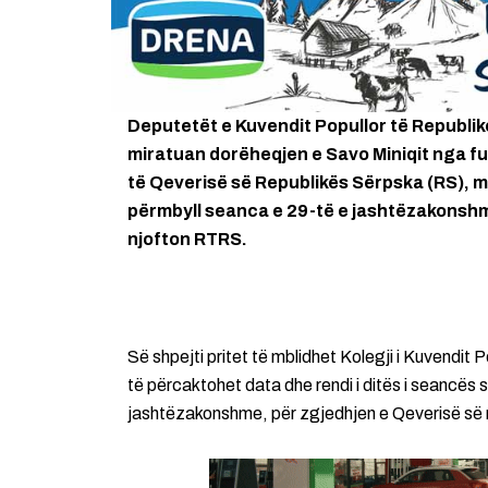
Deputetët e Kuvendit Popullor të Republi
miratuan dorëheqjen e Savo Miniqit nga fun
të Qeverisë së Republikës Sërpska (RS), m
përmbyll seanca e 29-të e jashtëzakonshm
njofton RTRS.
Së shpejti pritet të mblidhet Kolegji i Kuvendit Po
të përcaktohet data dhe rendi i ditës i seancës
jashtëzakonshme, për zgjedhjen e Qeverisë së 