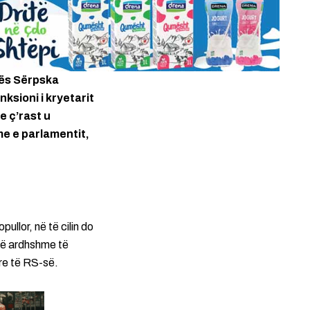
kës Sërpska
ksioni i kryetarit
e ç’rast u
e e parlamentit,
pullor, në të cilin do
 së ardhshme të
re të RS-së.