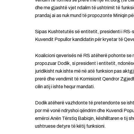
dhe me gjashtë vjet ndalim të ushtrimit të funksi
prandaj ai as nuk mund të propozonte Miniqin p
Sipas Kushtetutës së entitetit, presidenti i RS-
Kuvendit Popullor kandidatin për kryetar të Qeve
Koalicioni qeverisës në RS atëherë pohonte se 
propozuar Dodik, si president i entitetit, ndonës
juridikisht nuk ishte më në atë funksion pas aktg
prerë dhe vendimit të Komisionit Qendror Zgjed
cilin atij i ishte hequr mandati.
Dodik atëherë vazhdonte të pretendonte se isht
por më vonë ndryshoi qëndrim dhe Kuvendi Popul
emëroi Anën Tërstiq Babiqin, këshilltaren e tij s
ushtruese detyre të këtij funksioni.