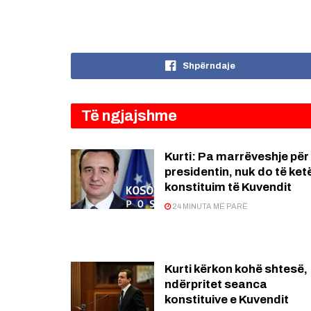
Shpërndaje
Të ngjajshme
Kurti: Pa marrëveshje për
presidentin, nuk do të ket
konstituim të Kuvendit
24 MINUTA MË PARË
Kurti kërkon kohë shtesë,
ndërpritet seanca
konstituive e Kuvendit