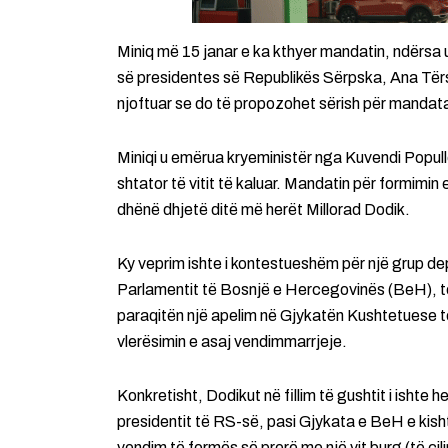
Miniq më 15 janar e ka kthyer mandatin, ndërsa 
së presidentes së Republikës Sërpska, Ana Tërs
njoftuar se do të propozohet sërish për mandata
Miniqi u emërua kryeministër nga Kuvendi Popull
shtator të vitit të kaluar. Mandatin për formimin 
dhënë dhjetë ditë më herët Millorad Dodik.
Ky veprim ishte i kontestueshëm për një grup d
Parlamentit të Bosnjë e Hercegovinës (BeH), të
paraqitën një apelim në Gjykatën Kushtetuese 
vlerësimin e asaj vendimmarrjeje.
Konkretisht, Dodikut në fillim të gushtit i ishte h
presidentit të RS-së, pasi Gjykata e BeH e kis
vendim të formës së prerë me një vit burg (të cili