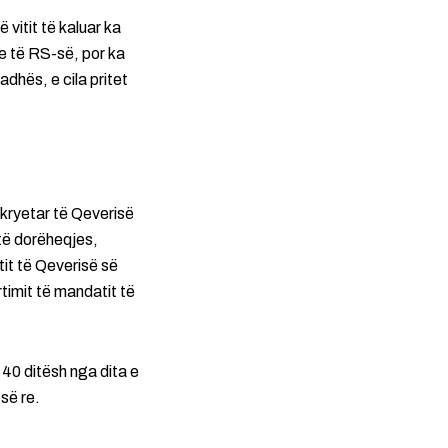
vitit të kaluar ka
e të RS-së, por ka
dhës, e cila pritet
 kryetar të Qeverisë
 të dorëheqjes,
it të Qeverisë së
imit të mandatit të
 40 ditësh nga dita e
së re.