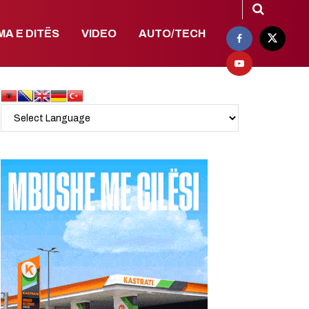
MA E DITËS
VIDEO
AUTO/TECH