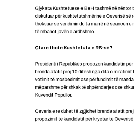
Gjykata Kushtetuese e BeH tashmë në nëntor të 
diskutuar për kushtetutshmërinë e Qeverisë së r
theksuar se vendimin do ta marrë në seancën e ra
të mbahet javën e ardhshme.
Çfarë thotë Kushtetuta e RS-së?
Presidenti i Republikës propozon kandidatin për
brenda afatit prej 10 ditësh nga dita e miratimit
votimit të mosbesimit ose përfundimit të mandat
mëparshme për shkak të shpërndarjes ose shkurt
Kuvendit Popullor.
Qeveria e re duhet të zgjidhet brenda afatit prej
propozimit të kandidatit për kryetar të Qeverisë 