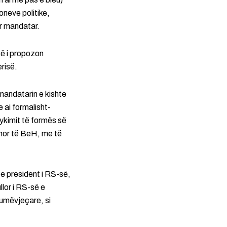
oneve politike,
ër mandatar.
së i propozon
risë.
mandatarin e kishte
e ai formalisht-
jykimit të formës së
hor të BeH, me të
e president i RS-së,
lor i RS-së e
humëvjeçare, si