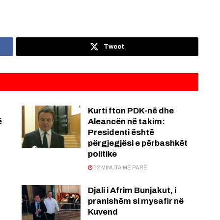
Tweet
Kurti fton PDK-në dhe
ë
Aleancën në takim:
Presidenti është
përgjegjësi e përbashkët
politike
32 MINUTA MË PARË
Djali i Afrim Bunjakut, i
pranishëm si mysafir në
Kuvend