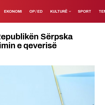
EKONOMI
OP / ED
KULTURË
SPORT
TE
Republikën Sërpska
imin e qeverisë