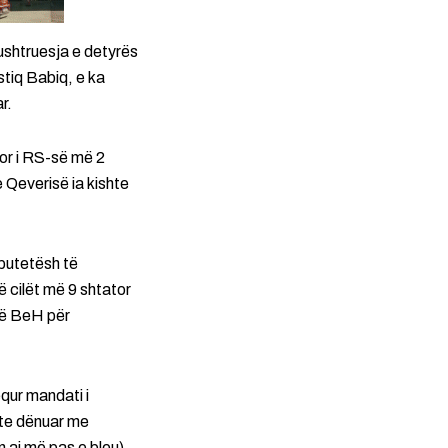
ushtruesja e detyrës
tiq Babiq, e ka
r.
or i RS-së më 2
e Qeverisë ia kishte
eputetësh të
 cilët më 9 shtator
të BeH për
equr mandati i
hte dënuar me
n ai më pas e bleu)