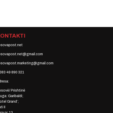
KONTAKTI
osovapost.net
osovapost.net@gmail.com
osovapost.marketing@gmail.com
383 49 890 321
dresa:
sovë/ Prishtinë
uga: Garibaldi;
otel Grand’;
ti II
ra nr. 13