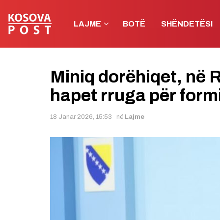
LAJME
BOTË
SHËNDETËSI
Miniq dorëhiqet, në 
hapet rruga për form
18 Janar 2026, 15:53
në
Lajme