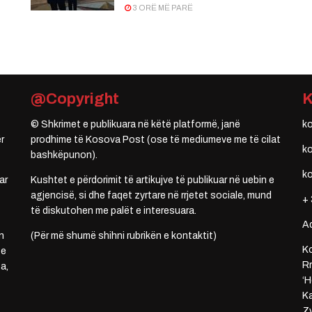
3 ORË MË PARË
@Copyright
© Shkrimet e publikuara në këtë platformë, janë
k
r
prodhime të Kosova Post (ose të mediumeve me të cilat
k
bashkëpunon).
k
ar
Kushtet e përdorimit të artikujve të publikuar në uebin e
agjencisë, si dhe faqet zyrtare në rrjetet sociale, mund
+ 
të diskutohen me palët e interesuara.
A
n
(Për më shumë shihni rubrikën e kontaktit)
Ko
 e
Rr
a,
‘H
Ka
Zy