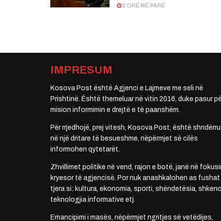
2 ORË MË PARË
IMPRESUM
Kosova Post është Agjenci e Lajmeve me seli në
Prishtinë. Është themeluar në vitin 2016, duke pasur pë
mision informimin e drejtë e të paanshëm.
Për rrjedhojë, prej vitesh, Kosova Post, është shndërru
në një dritare të besueshme, nëpërmjet së cilës
informohen qytetarët.
Zhvillimet politike në vend, rajon e botë, janë në fokusi
kryesor të agjencisë. Por nuk anashkalohen as fushat
tjera si: kultura, ekonomia, sporti, shëndetësia, shkenc
teknologjia informative etj.
Emancipimi i masës, nëpërmjet ngritjes së vetëdijes,