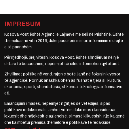
IMPRESUM
Kosova Post është Agjenci e Lajmeve me seli në Prishtinë. Është
themeluar në vitin 2016, duke pasur për mision informimin e drejtë
e të paanshëm.
Për rrjedhojë, prej vitesh, Kosova Post, është shndërruar në një
dritare të besueshme, nëpërmjet së cilës informohen qytetarët.
Zhvillimet politike në vend, rajon e botë, janë në fokusin kryesor
të agjencisë. Por nuk anashkalohen as fushat e tjera si: kultura,
ekonomia, sporti, shëndetësia, shkenca, teknologjia informative
etj.
Emancipimi i masës, nëpërmjet ngritjes së vetëdijes, sipas
politikave redaksionale, arrihet vetëm duke mos i konsideruar
lexuesit dhe ndjekësit e agjencisë, si masë klikuesish. Kjo ka qenë
dhe ka mbetur premisa themelore e politikave të redaksisë.