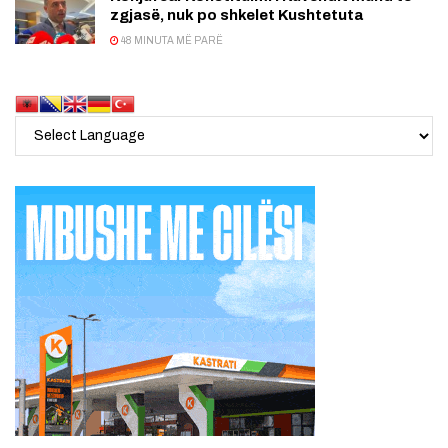
zgjasë, nuk po shkelet Kushtetuta
48 MINUTA MË PARË