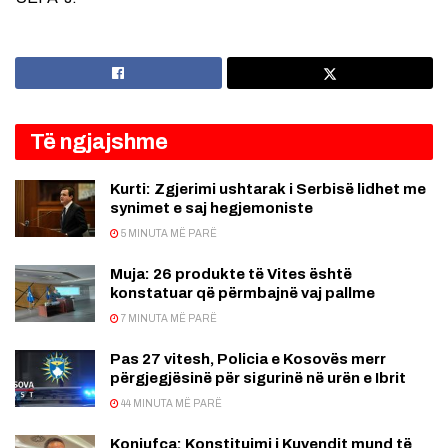
Të ngjajshme
Kurti: Zgjerimi ushtarak i Serbisë lidhet me
synimet e saj hegjemoniste
5 MINUTA MË PARË
Muja: 26 produkte të Vites është
konstatuar që përmbajnë vaj pallme
7 MINUTA MË PARË
Pas 27 vitesh, Policia e Kosovës merr
përgjegjësinë për sigurinë në urën e Ibrit
44 MINUTA MË PARË
Konjufca: Konstituimi i Kuvendit mund të