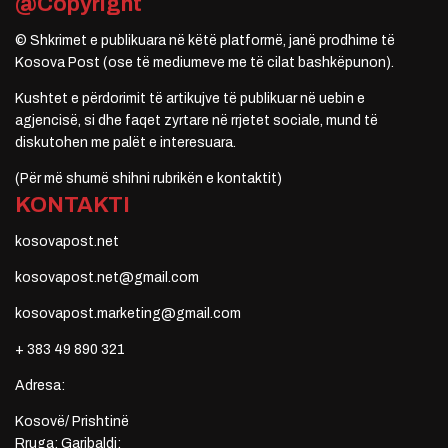
@Copyright
© Shkrimet e publikuara në këtë platformë, janë prodhime të
Kosova Post (ose të mediumeve me të cilat bashkëpunon).
Kushtet e përdorimit të artikujve të publikuar në uebin e
agjencisë, si dhe faqet zyrtare në rrjetet sociale, mund të
diskutohen me palët e interesuara.
(Për më shumë shihni rubrikën e kontaktit)
KONTAKTI
kosovapost.net
kosovapost.net@gmail.com
kosovapost.marketing@gmail.com
+ 383 49 890 321
Adresa:
Kosovë/ Prishtinë
Rruga: Garibaldi;