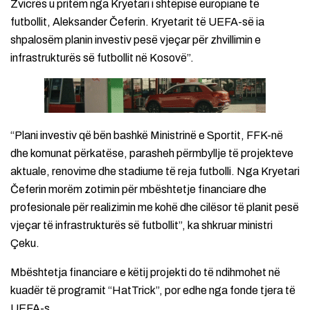
Zvicrës u pritëm nga Kryetari i shtëpisë europiane të
futbollit, Aleksander Čeferin. Kryetarit të UEFA-së ia
shpalosëm planin investiv pesë vjeçar për zhvillimin e
infrastrukturës së futbollit në Kosovë”.
“Plani investiv që bën bashkë Ministrinë e Sportit, FFK-në
dhe komunat përkatëse, parasheh përmbyllje të projekteve
aktuale, renovime dhe stadiume të reja futbolli. Nga Kryetari
Čeferin morëm zotimin për mbështetje financiare dhe
profesionale për realizimin me kohë dhe cilësor të planit pesë
vjeçar të infrastrukturës së futbollit”, ka shkruar ministri
Çeku.
Mbështetja financiare e këtij projekti do të ndihmohet në
kuadër të programit “HatTrick”, por edhe nga fonde tjera të
UEFA-s.