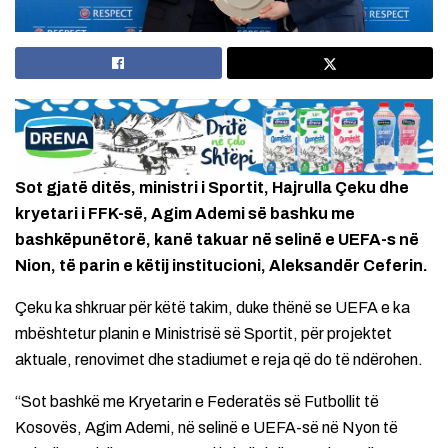
Sot gjatë ditës, ministri i Sportit, Hajrulla Çeku dhe
kryetari i FFK-së, Agim Ademi së bashku me
bashkëpunëtorë, kanë takuar në selinë e UEFA-s në
Nion, të parin e këtij institucioni, Aleksandër Ceferin.
Çeku ka shkruar për këtë takim, duke thënë se UEFA e ka
mbështetur planin e Ministrisë së Sportit, për projektet
aktuale, renovimet dhe stadiumet e reja që do të ndërohen.
“Sot bashkë me Kryetarin e Federatës së Futbollit të
Kosovës, Agim Ademi, në selinë e UEFA-së në Nyon të