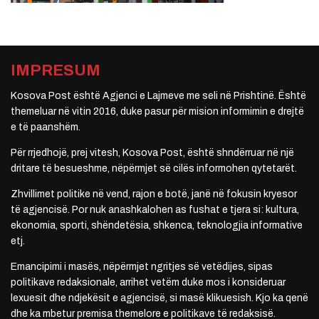
IMPRESUM
Kosova Post është Agjenci e Lajmeve me seli në Prishtinë. Është
themeluar në vitin 2016, duke pasur për mision informimin e drejtë
e të paanshëm.
Për rrjedhojë, prej vitesh, Kosova Post, është shndërruar në një
dritare të besueshme, nëpërmjet së cilës informohen qytetarët.
Zhvillimet politike në vend, rajon e botë, janë në fokusin kryesor
të agjencisë. Por nuk anashkalohen as fushat e tjera si: kultura,
ekonomia, sporti, shëndetësia, shkenca, teknologjia informative
etj.
Emancipimi i masës, nëpërmjet ngritjes së vetëdijes, sipas
politikave redaksionale, arrihet vetëm duke mos i konsideruar
lexuesit dhe ndjekësit e agjencisë, si masë klikuesish. Kjo ka qenë
dhe ka mbetur premisa themelore e politikave të redaksisë.