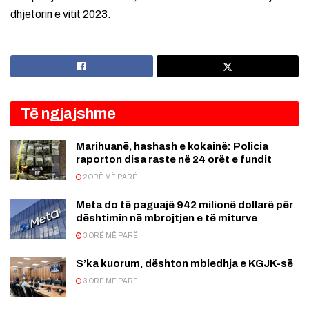
dhjetorin e vitit 2023.
Të ngjajshme
Marihuanë, hashash e kokainë: Policia
raporton disa raste në 24 orët e fundit
2 ORË MË PARË
Meta do të paguajë 942 milionë dollarë për
dështimin në mbrojtjen e të miturve
3 ORË MË PARË
S’ka kuorum, dështon mbledhja e KGJK-së
3 ORË MË PARË