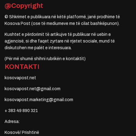
@Copyright
© Shkrimet e publikuara në këtë platformë, janë prodhime të
Kosova Post (ose të mediumeve me të cilat bashkëpunon).
Kushtet e përdorimit të artikujve të publikuar në uebin e
agjencisë, si dhe faqet zyrtare në rrjetet sociale, mund të
diskutohen me palët e interesuara.
(Për më shumë shihni rubrikën e kontaktit)
KONTAKTI
kosovapost.net
kosovapost.net@gmail.com
kosovapost.marketing@gmail.com
+ 383 49 890 321
Adresa:
Kosovë/ Prishtinë