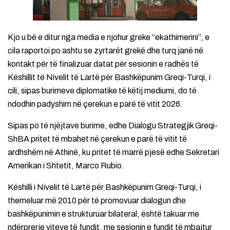
Kjo u bë e ditur nga media e njohur greke “ekathimerini”, e
cila raportoi po ashtu se zyrtarët grekë dhe turq janë në
kontakt për të finalizuar datat për sesionin e radhës të
Këshillit të Nivelit të Lartë për Bashkëpunim Greqi-Turqi, i
cili, sipas burimeve diplomatike të këtij mediumi, do të
ndodhin padyshim në çerekun e parë të vitit 2026.
Sipas po të njëjtave burime, edhe Dialogu Strategjik Greqi-
ShBA pritet të mbahet në çerekun e parë të vitit të
ardhshëm në Athinë, ku pritet të marrë pjesë edhe Sekretari
Amerikan i Shtetit, Marco Rubio.
Këshilli i Nivelit të Lartë për Bashkëpunim Greqi-Turqi, i
themeluar më 2010 për të promovuar dialogun dhe
bashkëpunimin e strukturuar bilateral, është takuar me
ndërprerje viteve të fundit, me sesionin e fundit të mbajtur