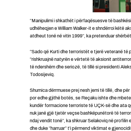
“Manipulimi i shkathët i përfaqësuesve të bashk
udhëheqjen e William Walker-it e shndërroi këtë ak
atdheut tonë në vitin 1999”, ka pretenduar shërbëtor
“Sado që Kurti dhe terroristët e tjerë veteranë të
“rishkruajnë natyrën e vërtetë të aksionit antiterror
të ndershëm dhe seriozë, të tillë si presidenti Al
Todosijeviq.
Shumica dërrmuese prej nesh jemi të tillë, dhe për
por edhe gjithë botës, se Reçaku ishte dhe mbetet n
kundër formacione terroriste të UÇK-së dhe ata që
nuk janë gjë tjetër veçse bashkëpunëtorë të terror
ndaj vendit tonë”, ka shkruar Selakoviq në profili
dhe duke “harruar” t’i përmend viktimat e gjenocid