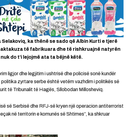
a Selakoviq, ka thënë se sado që Albin Kurti e tjerë
aktakuza të fabrikuara dhe të rishkruajnë natyrën
nuk do t’i lejojmë ata ta bëjnë këtë.
 ligjor dhe legjitim i ushtrisë dhe policisë sonë kundër
olitika zyrtare serbe është vetëm vazhdim i politikës së
surit të Tribunalit të Hagës, Sllobodan Millosheviq.
isë së Serbisë dhe RFJ-së kryen një operacion antiterrorist
n Reçak në territorin e komunës së Shtimes”, ka shkruar