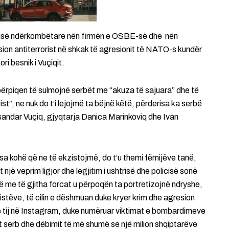
ësisë ndërkombëtare nën firmën e OSBE-së dhe nën
sion antiterrorist në shkak të agresionit të NATO-s kundër
i besnik i Vuçiqit.
 përpiqen të sulmojnë serbët me “akuza të sajuara” dhe të
ist”, ne nuk do t’i lejojmë ta bëjnë këtë, përderisa ka serbë
eksandar Vuçiq, gjyqtarja Danica Marinkoviq dhe Ivan
 sa kohë që ne të ekzistojmë, do t’u themi fëmijëve tanë,
jë veprim ligjor dhe legjitim i ushtrisë dhe policisë sonë
 me të gjitha forcat u përpoqën ta portretizojnë ndryshe,
istëve, të cilin e dëshmuan duke kryer krim dhe agresion
n e tij në Instagram, duke numëruar viktimat e bombardimeve
it serb dhe dëbimit të më shumë se një milion shqiptarëve