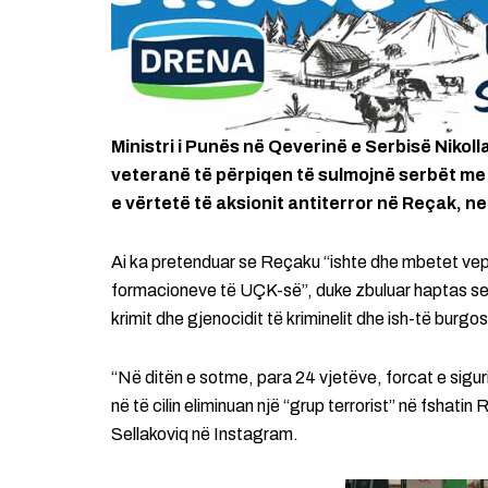
Ministri i Punës në Qeverinë e Serbisë Nikoll
veteranë të përpiqen të sulmojnë serbët me 
e vërtetë të aksionit antiterror në Reçak, ne 
Ai ka pretenduar se Reçaku “ishte dhe mbetet veprim
formacioneve të UÇK-së”, duke zbuluar haptas se p
krimit dhe gjenocidit të kriminelit dhe ish-të burgo
“Në ditën e sotme, para 24 vjetëve, forcat e sigur
në të cilin eliminuan një “grup terrorist” në fshati
Sellakoviq në Instagram.