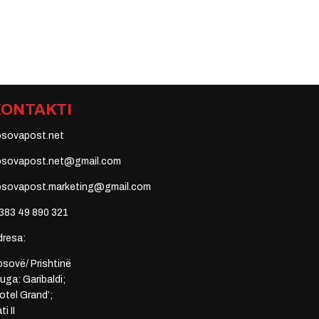
KONTAKTI
osovapost.net
osovapost.net@gmail.com
osovapost.marketing@gmail.com
383 49 890 321
dresa:
sovë/ Prishtinë
uga: Garibaldi;
otel Grand’;
ti II