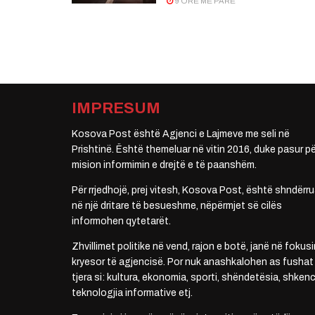
9 ORË MË PARË
IMPRESUM
Kosova Post është Agjenci e Lajmeve me seli në
Prishtinë. Është themeluar në vitin 2016, duke pasur pë
mision informimin e drejtë e të paanshëm.
Për rrjedhojë, prej vitesh, Kosova Post, është shndërru
në një dritare të besueshme, nëpërmjet së cilës
informohen qytetarët.
Zhvillimet politike në vend, rajon e botë, janë në fokusi
kryesor të agjencisë. Por nuk anashkalohen as fushat
tjera si: kultura, ekonomia, sporti, shëndetësia, shkenc
teknologjia informative etj.