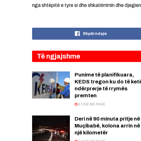
nga shtëpitë e tyre si dhe shkatërrimin dhe djeg
Shpërndaje
Të ngjajshme
Punime të planifikuara,
KEDS tregon ku do të ket
ndërprerje të rrymës
premten
8 ORË MË PARË
Deri në 90 minuta pritje në
Muçibabë, kolona arrin në
një kilometër