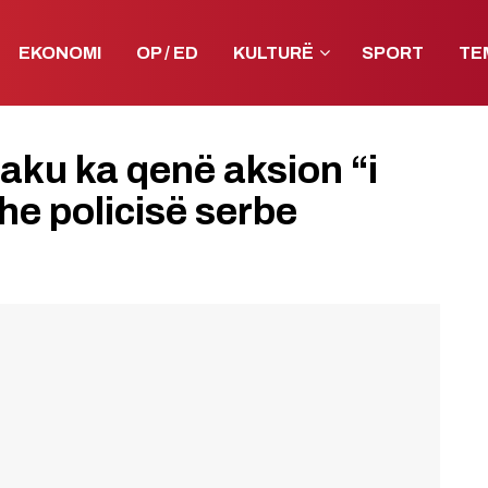
EKONOMI
OP / ED
KULTURË
SPORT
TE
eçaku ka qenë aksion “i
dhe policisë serbe