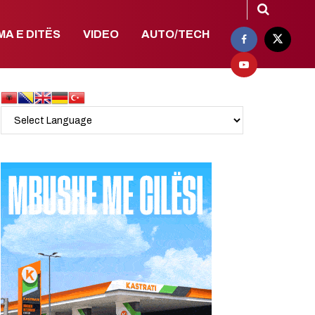
MA E DITËS
VIDEO
AUTO/TECH