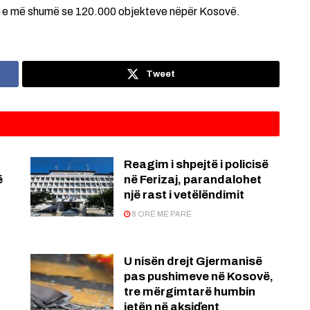
ien e më shumë se 120.000 objekteve nëpër Kosovë.
Tweet
Reagim i shpejtë i policisë
ë
në Ferizaj, parandalohet
një rast i vetëlëndimit
8 ORË MË PARË
U nisën drejt Gjermanisë
pas pushimeve në Kosovë,
tre mërgimtarë humbin
jetën në aksiďent