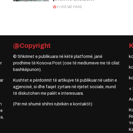
9 ORË MË PARË
@Copyright
© Shkrimet e publikuara në këtë platformë, janë
k
r
prodhime të Kosova Post (ose të mediumeve me të cilat
k
bashkëpunon).
k
ar
Kushtet e përdorimit të artikujve të publikuar në uebin e
agjencisë, si dhe faqet zyrtare në rrjetet sociale, mund
+ 
të diskutohen me palët e interesuara.
A
n
(Për më shumë shihni rubrikën e kontaktit)
Ko
 e
Rr
a,
‘H
Ka