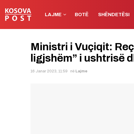
LAJME
BOTË
SHËNDETËSI
Ministri i Vuçiqit: R
ligjshëm” i ushtrisë 
16 Janar 2023, 11:59
në
Lajme