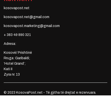
kosovapost.net
kosovapost.net@gmail.com
kosovapost.marketing@gmail.com
+ 383 49 890 321
Adresa:
Kosovë/ Prishtinë
Rruga: Garibaldi;
‘Hotel Grand’;
Kati II
Zyra nr. 13
© 2023 KosovaPost.net - Të gjitha të drejtat e rezervuara.