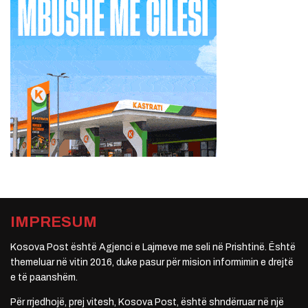
IMPRESUM
Kosova Post është Agjenci e Lajmeve me seli në Prishtinë. Është
themeluar në vitin 2016, duke pasur për mision informimin e drejtë
e të paanshëm.
Për rrjedhojë, prej vitesh, Kosova Post, është shndërruar në një