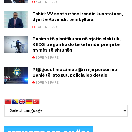
8 ORË MË PARË
Tahiri: VV sonte rrënoi rendin kushtetues,
dyert e Kuvendit të mbyllura
8 ORË MË PARË
Punime të planifikuara në rrjetin elektrik,
KEDS tregon ku do të ketë ndërprerje të
rrymës të shtunën
9 ORË MË PARË
Pl@goset me aŕmë z@rri një person në
Banjë të Istogut, policia jep detaje
9 ORË MË PARË