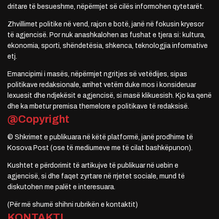
dritare të besueshme, nëpërmjet së cilës informohen qytetarët.
Zhvillimet politike në vend, rajon e botë, janë në fokusin kryesor
të agjencisë. Por nuk anashkalohen as fushat e tjera si: kultura,
ekonomia, sporti, shëndetësia, shkenca, teknologjia informative
etj.
Emancipimi i masës, nëpërmjet ngritjes së vetëdijes, sipas
politikave redaksionale, arrihet vetëm duke mos i konsideruar
lexuesit dhe ndjekësit e agjencisë, si masë klikuesish. Kjo ka qenë
dhe ka mbetur premisa themelore e politikave të redaksisë.
@Copyright
© Shkrimet e publikuara në këtë platformë, janë prodhime të
Kosova Post (ose të mediumeve me të cilat bashkëpunon).
Kushtet e përdorimit të artikujve të publikuar në uebin e
agjencisë, si dhe faqet zyrtare në rrjetet sociale, mund të
diskutohen me palët e interesuara.
(Për më shumë shihni rubrikën e kontaktit)
KONTAKTI