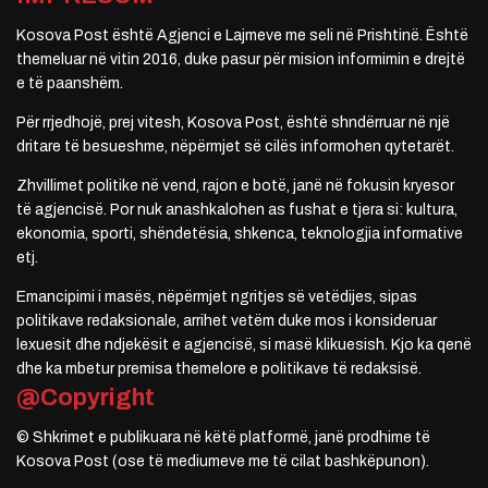
Kosova Post është Agjenci e Lajmeve me seli në Prishtinë. Është
themeluar në vitin 2016, duke pasur për mision informimin e drejtë
e të paanshëm.
Për rrjedhojë, prej vitesh, Kosova Post, është shndërruar në një
dritare të besueshme, nëpërmjet së cilës informohen qytetarët.
Zhvillimet politike në vend, rajon e botë, janë në fokusin kryesor
të agjencisë. Por nuk anashkalohen as fushat e tjera si: kultura,
ekonomia, sporti, shëndetësia, shkenca, teknologjia informative
etj.
Emancipimi i masës, nëpërmjet ngritjes së vetëdijes, sipas
politikave redaksionale, arrihet vetëm duke mos i konsideruar
lexuesit dhe ndjekësit e agjencisë, si masë klikuesish. Kjo ka qenë
dhe ka mbetur premisa themelore e politikave të redaksisë.
@Copyright
© Shkrimet e publikuara në këtë platformë, janë prodhime të
Kosova Post (ose të mediumeve me të cilat bashkëpunon).