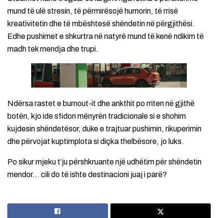
mund të ulë stresin, të përmirësojë humorin, të rrisë
kreativitetin dhe të mbështesë shëndetin në përgjithësi.
Edhe pushimet e shkurtra në natyrë mund të kenë ndikim të
madh tek mendja dhe trupi.
Ndërsa rastet e burnout-it dhe ankthit po rriten në gjithë
botën, kjo ide sfidon mënyrën tradicionale si e shohim
kujdesin shëndetësor, duke e trajtuar pushimin, rikuperimin
dhe përvojat kuptimplota si diçka thelbësore, jo luks.
Po sikur mjeku t’ju përshkruante një udhëtim për shëndetin
mendor… cili do të ishte destinacioni juaj i parë?