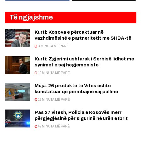
Të ngjajshme
Kurti: Kosova e përcaktuar në
vazhdimësinë e partneritetit me SHBA-të
3 MINUTA MË PARË
Kurti: Zgjerimi ushtarak i Serbisë lidhet me
synimet e saj hegjemoniste
10 MINUTA MË PARË
Muja: 26 produkte të Vites është
konstatuar që përmbajnë vaj pallme
12 MINUTA MË PARË
Pas 27 vitesh, Policia e Kosovës merr
përgjegjësinë për sigurinë në urën e Ibrit
49 MINUTA MË PARË