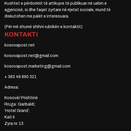
Kushtet e përdorimit të artikujve të publikuar në uebin e
agjencisë, si dhe faqet zyrtare në rrjetet sociale, mund të
diskutohen me palët e interesuara.
(Për më shumë shihni rubrikën e kontaktit)
KONTAKTI
kosovapost.net
kosovapost.net@gmail.com
kosovapost.marketing@gmail.com
+ 383 49 890 321
Adresa:
Kosovë/ Prishtinë
Rruga: Garibaldi;
‘Hotel Grand’;
Kati II
Zyra nr. 13