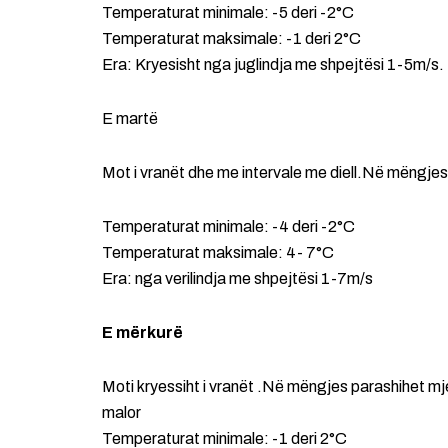
Temperaturat minimale: -5 deri -2°C
Temperaturat maksimale: -1 deri 2°C
Era: Kryesisht nga juglindja me shpejtësi 1-5m/s.
E martë
Mot i vranët dhe me intervale me diell.Në mëngjes
Temperaturat minimale: -4 deri -2°C
Temperaturat maksimale: 4- 7°C
Era: nga verilindja me shpejtësi 1-7m/s
E mërkurë
Moti kryessiht i vranët .Në mëngjes parashihet mje
malor
Temperaturat minimale: -1 deri 2°C