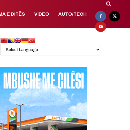
MA E DITËS
VIDEO
AUTO/TECH