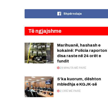
Shpërndaje
Të ngjajshme
Marihuanë, hashash e
kokainë: Policia raporton
disa raste në 24 orët e
fundit
29 MINUTA MË PARË
S’ka kuorum, dështon
mbledhja e KGJK-së
2 ORË MË PARË