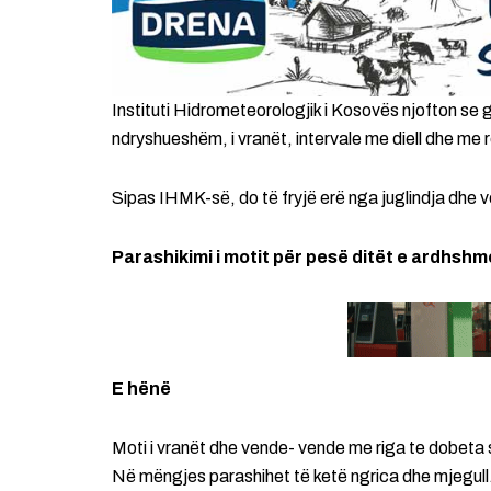
Instituti Hidrometeorologjik i Kosovës njofton se g
ndryshueshëm, i vranët, intervale me diell dhe me r
Sipas IHMK-së, do të fryjë erë nga juglindja dhe 
Parashikimi i motit për pesë ditët e ardhshm
E hënë
Moti i vranët dhe vende- vende me riga te dobeta s
Në mëngjes parashihet të ketë ngrica dhe mjegull