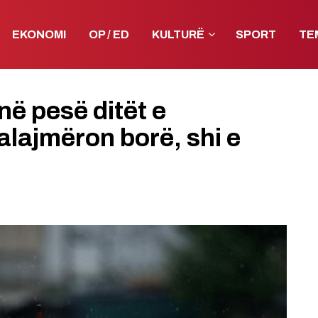
EKONOMI
OP / ED
KULTURË
SPORT
TE
ë pesë ditët e
lajmëron borë, shi e