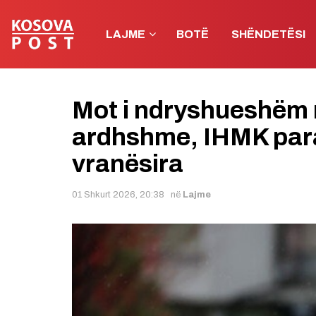
LAJME
BOTË
SHËNDETËSI
Mot i ndryshueshëm n
ardhshme, IHMK para
vranësira
01 Shkurt 2026, 20:38
në
Lajme