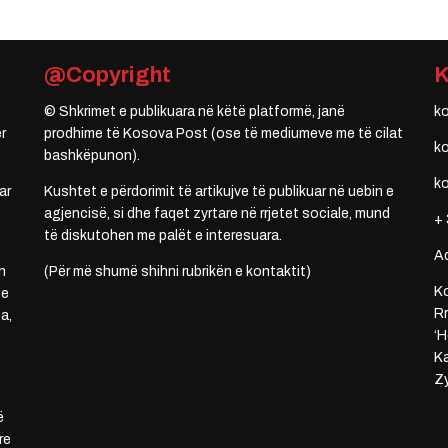
@Copyright
© Shkrimet e publikuara në këtë platformë, janë
k
r
prodhime të Kosova Post (ose të mediumeve me të cilat
k
bashkëpunon).
k
ar
Kushtet e përdorimit të artikujve të publikuar në uebin e
agjencisë, si dhe faqet zyrtare në rrjetet sociale, mund
+ 
të diskutohen me palët e interesuara.
A
n
(Për më shumë shihni rubrikën e kontaktit)
Ko
 e
Rr
a,
‘H
Ka
Zy
ë
re