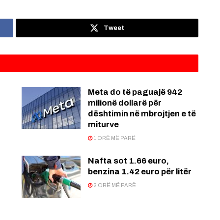
Tweet
Meta do të paguajë 942
milionë dollarë për
dështimin në mbrojtjen e të
miturve
1 ORË MË PARË
Nafta sot 1.66 euro,
benzina 1.42 euro për litër
2 ORË MË PARË