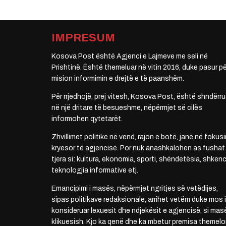
IMPRESUM
Kosova Post është Agjenci e Lajmeve me seli në
Prishtinë. Është themeluar në vitin 2016, duke pasur pë
mision informimin e drejtë e të paanshëm.
Për rrjedhojë, prej vitesh, Kosova Post, është shndërru
në një dritare të besueshme, nëpërmjet së cilës
informohen qytetarët.
Zhvillimet politike në vend, rajon e botë, janë në fokusi
kryesor të agjencisë. Por nuk anashkalohen as fushat
tjera si: kultura, ekonomia, sporti, shëndetësia, shkenc
teknologjia informative etj.
Emancipimi i masës, nëpërmjet ngritjes së vetëdijes,
sipas politikave redaksionale, arrihet vetëm duke mos i
konsideruar lexuesit dhe ndjekësit e agjencisë, si mas
klikuesish. Kjo ka qenë dhe ka mbetur premisa themelo