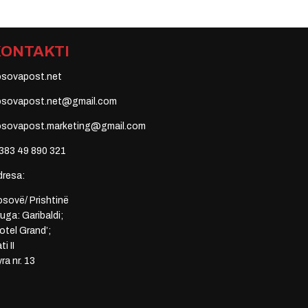
KONTAKTI
osovapost.net
osovapost.net@gmail.com
osovapost.marketing@gmail.com
383 49 890 321
dresa:
sovë/ Prishtinë
uga: Garibaldi;
otel Grand’;
ti II
ra nr. 13