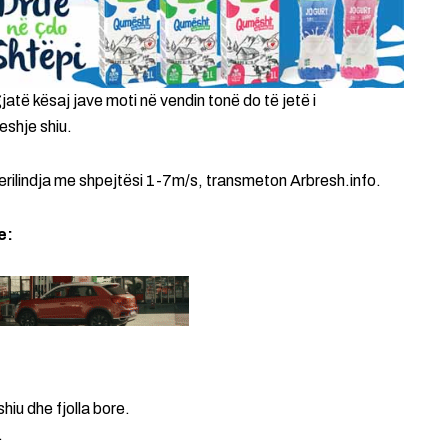
jatë kësaj jave moti në vendin tonë do të jetë i
eshje shiu.
verilindja me shpejtësi 1-7m/s, transmeton Arbresh.info.
e:
hiu dhe fjolla bore.
.