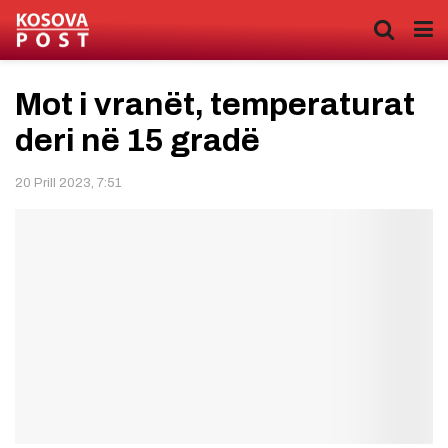
Mot i vranët, temperaturat
deri në 15 gradë
20 Prill 2023, 7:51