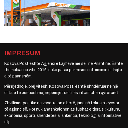
IMPRESUM
Kosova Post është Agjenci e Lajmeve me seli në Prishtinë. Është
themeluar në vitin 2016, duke pasur për mision informimin e drejtë
e të paanshëm.
Për rrjedhojë, prej vitesh, Kosova Post, është shndërruar në një
dritare të besueshme, nëpërmjet së cilës informohen qytetarët.
Zhvillimet politike në vend, rajon e botë, janë në fokusin kryesor
të agjencisë. Por nuk anashkalohen as fushat e tjera si: kultura,
ekonomia, sporti, shëndetësia, shkenca, teknologjia informative
etj.