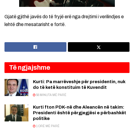
Gjatë gjithë javës do të fryjë erë nga drejtimi i verilindjes e
lehtë dhe mesatarisht e fortë.
Të ngjajshme
Kurti: Pa marrëveshje për presidentin, nuk
do të ketë konstituim të Kuvendit
56 MINUTA MË PARË
Kurti fton PDK-në dhe Aleancën në takim:
Presidenti është përgjegjësi e përbashkët
politike
1 ORË MË PARË