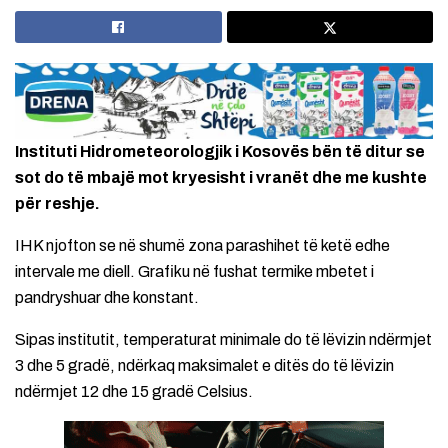
Instituti Hidrometeorologjik i Kosovës bën të ditur se
sot do të mbajë mot kryesisht i vranët dhe me kushte
për reshje.
IHK njofton se në shumë zona parashihet të ketë edhe
intervale me diell. Grafiku në fushat termike mbetet i
pandryshuar dhe konstant.
Sipas institutit, temperaturat minimale do të lëvizin ndërmjet
3 dhe 5 gradë, ndërkaq maksimalet e ditës do të lëvizin
ndërmjet 12 dhe 15 gradë Celsius.