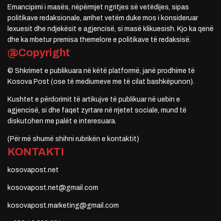
Emancipimi i masës, nëpërmjet ngritjes së vetëdijes, sipas
politikave redaksionale, arrihet vetëm duke mos i konsideruar
lexuesit dhe ndjekësit e agjencisë, si masë klikuesish. Kjo ka qenë
dhe ka mbetur premisa themelore e politikave të redaksisë.
@Copyright
© Shkrimet e publikuara në këtë platformë, janë prodhime të
Kosova Post (ose të mediumeve me të cilat bashkëpunon).
Kushtet e përdorimit të artikujve të publikuar në uebin e
agjencisë, si dhe faqet zyrtare në rrjetet sociale, mund të
diskutohen me palët e interesuara.
(Për më shumë shihni rubrikën e kontaktit)
KONTAKTI
kosovapost.net
kosovapost.net@gmail.com
kosovapost.marketing@gmail.com