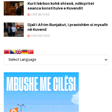
Kurti kërkon kohë shtesë, ndërpritet
seanca konstituive e Kuvendit
2 ORË MË PARË
Djali i Afrim Bunjakut, i pranishëm si mysafir
në Kuvend
3 ORË MË PARË