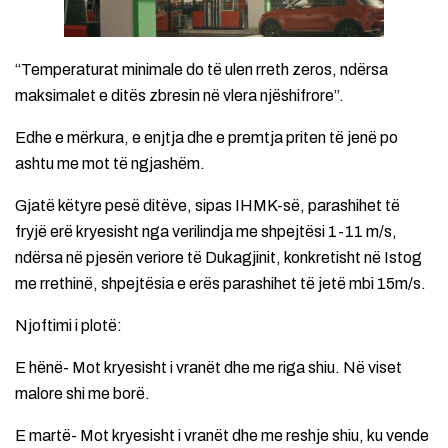
“Temperaturat minimale do të ulen rreth zeros, ndërsa
maksimalet e ditës zbresin në vlera njëshifrore”.
Edhe e mërkura, e enjtja dhe e premtja priten të jenë po
ashtu me mot të ngjashëm.
Gjatë këtyre pesë ditëve, sipas IHMK-së, parashihet të
fryjë erë kryesisht nga verilindja me shpejtësi 1-11 m/s,
ndërsa në pjesën veriore të Dukagjinit, konkretisht në Istog
me rrethinë, shpejtësia e erës parashihet të jetë mbi 15m/s.
Njoftimi i plotë:
E hënë- Mot kryesisht i vranët dhe me riga shiu. Në viset
malore shi me borë.
E martë- Mot kryesisht i vranët dhe me reshje shiu, ku vende