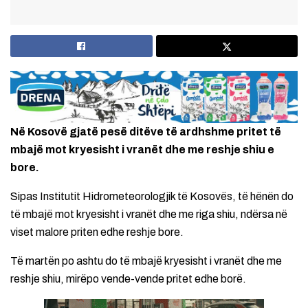
Në Kosovë gjatë pesë ditëve të ardhshme pritet të
mbajë mot kryesisht i vranët dhe me reshje shiu e
bore.
Sipas Institutit Hidrometeorologjik të Kosovës, të hënën do
të mbajë mot kryesisht i vranët dhe me riga shiu, ndërsa në
viset malore priten edhe reshje bore.
Të martën po ashtu do të mbajë kryesisht i vranët dhe me
reshje shiu, mirëpo vende-vende pritet edhe borë.