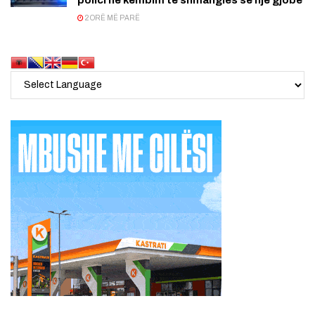
2 ORË MË PARË