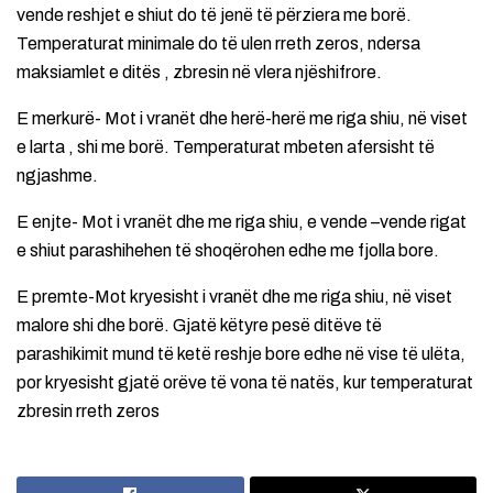
vende reshjet e shiut do të jenë të përziera me borë.
Temperaturat minimale do të ulen rreth zeros, ndersa
maksiamlet e ditës , zbresin në vlera njëshifrore.
E merkurë- Mot i vranët dhe herë-herë me riga shiu, në viset
e larta , shi me borë. Temperaturat mbeten afersisht të
ngjashme.
E enjte- Mot i vranët dhe me riga shiu, e vende –vende rigat
e shiut parashihehen të shoqërohen edhe me fjolla bore.
E premte-Mot kryesisht i vranët dhe me riga shiu, në viset
malore shi dhe borë. Gjatë këtyre pesë ditëve të
parashikimit mund të ketë reshje bore edhe në vise të ulëta,
por kryesisht gjatë orëve të vona të natës, kur temperaturat
zbresin rreth zeros