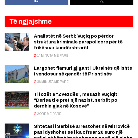
Të ngjajshme
Analistët në Serbi: Vuçiq po përdor
struktura kriminale parapolicore për të
frikësuar kundërshtarët
14 MINUTA MË PARË
Largohet flamuri gjigant i Ukrainës që ishte
i vendosur në qendër të Prishtinës
36 MINUTA MË PARË
Tifozët e “Zvezdës”, mesazh Vuçiqit:
“Derisa ti e pret një nazist, serbët po
derdhin gjak në Kosovë”
2 ORË MË PARË
Shtetasi i Serbisë arrestohet në Mitrovicë
pasi dyshohet se i ka ofruar 20 euro një
polici në këmbim të shmangies së një gjobe