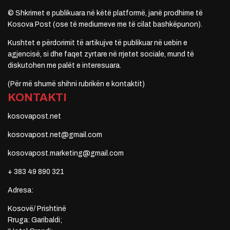
© Shkrimet e publikuara në këtë platformë, janë prodhime të
Kosova Post (ose të mediumeve me të cilat bashkëpunon).
Kushtet e përdorimit të artikujve të publikuar në uebin e
agjencisë, si dhe faqet zyrtare në rrjetet sociale, mund të
diskutohen me palët e interesuara.
(Për më shumë shihni rubrikën e kontaktit)
KONTAKTI
kosovapost.net
kosovapost.net@gmail.com
kosovapost.marketing@gmail.com
+ 383 49 890 321
Adresa:
Kosovë/ Prishtinë
Rruga: Garibaldi;