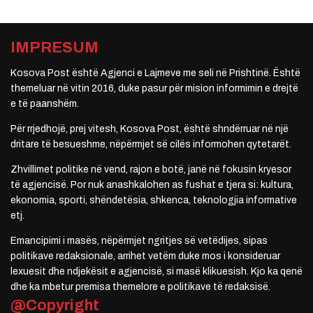
IMPRESUM
Kosova Post është Agjenci e Lajmeve me seli në Prishtinë. Është
themeluar në vitin 2016, duke pasur për mision informimin e drejtë
e të paanshëm.
Për rrjedhojë, prej vitesh, Kosova Post, është shndërruar në një
dritare të besueshme, nëpërmjet së cilës informohen qytetarët.
Zhvillimet politike në vend, rajon e botë, janë në fokusin kryesor
të agjencisë. Por nuk anashkalohen as fushat e tjera si: kultura,
ekonomia, sporti, shëndetësia, shkenca, teknologjia informative
etj.
Emancipimi i masës, nëpërmjet ngritjes së vetëdijes, sipas
politikave redaksionale, arrihet vetëm duke mos i konsideruar
lexuesit dhe ndjekësit e agjencisë, si masë klikuesish. Kjo ka qenë
dhe ka mbetur premisa themelore e politikave të redaksisë.
@Copyright