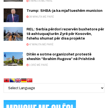
8 MINUTA MË PARË
Trump: SHBA-ja ka mjaftueshëm municion
38 MINUTA MË PARË
REL: Serbia përdori rezervën buxhetore për
të ashtuquajturën Zyrë për Kosovën,
fshehu shumat për disa projekte
47 MINUTA MË PARË
Ditën e sotme organizohet protestë
sheshin “Ibrahim Rugova” në Prishtinë
1 ORË MË PARË