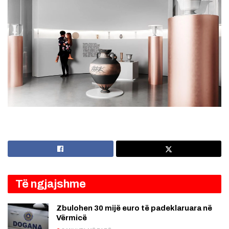
Të ngjajshme
Zbulohen 30 mijë euro të padeklaruara në
Vërmicë