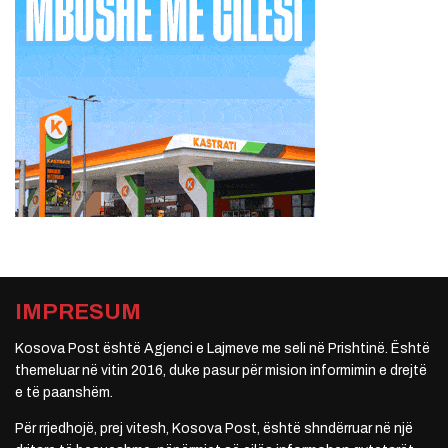
IMPRESUM
Kosova Post është Agjenci e Lajmeve me seli në Prishtinë. Është
themeluar në vitin 2016, duke pasur për mision informimin e drejtë
e të paanshëm.
Për rrjedhojë, prej vitesh, Kosova Post, është shndërruar në një