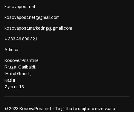
kosovapost.net
kosovapost.net@gmail.com
kosovapost.marketing@gmail.com
+ 383 49 890 321
Adresa:
Kosovë/ Prishtinë
Rruga: Garibaldi;
‘Hotel Grand’;
Kati II
Zyra nr. 13
© 2023 KosovaPost.net - Të gjitha të drejtat e rezervuara.