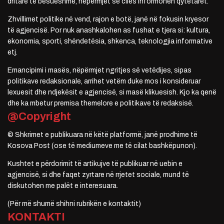
dritare të besueshme, nëpërmjet së cilës informohen qytetarët.
Zhvillimet politike në vend, rajon e botë, janë në fokusin kryesor
të agjencisë. Por nuk anashkalohen as fushat e tjera si: kultura,
ekonomia, sporti, shëndetësia, shkenca, teknologjia informative
etj.
Emancipimi i masës, nëpërmjet ngritjes së vetëdijes, sipas
politikave redaksionale, arrihet vetëm duke mos i konsideruar
lexuesit dhe ndjekësit e agjencisë, si masë klikuesish. Kjo ka qenë
dhe ka mbetur premisa themelore e politikave të redaksisë.
@Copyright
© Shkrimet e publikuara në këtë platformë, janë prodhime të
Kosova Post (ose të mediumeve me të cilat bashkëpunon).
Kushtet e përdorimit të artikujve të publikuar në uebin e
agjencisë, si dhe faqet zyrtare në rrjetet sociale, mund të
diskutohen me palët e interesuara.
(Për më shumë shihni rubrikën e kontaktit)
KONTAKTI