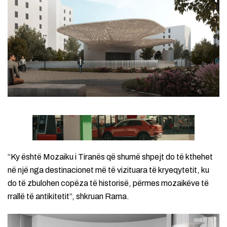
“Ky është Mozaiku i Tiranës që shumë shpejt do të kthehet
në një nga destinacionet më të vizituara të kryeqytetit, ku
do të zbulohen copëza të historisë, përmes mozaikëve të
rrallë të antikitetit”, shkruan Rama.