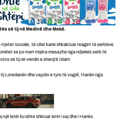
ës së tij në Medinë dhe Mekë.
 rrjetet sociale, të cilat kanë shkaktuar reagim të serbëve.
 shprehet se po merr mijëra mesazhe nga ndjekës serb të
fotos së tij në vendin e shenjtë Islam.
e tij Loredanën dhe vajzën e tyre të vogël, Hanën nga
 një letër ku ishte shkruar emri i saj dhe i Hanës.