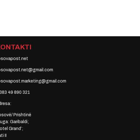
KONTAKTI
osovapost.net
osovapost.net@gmail.com
osovapost.marketing@gmail.com
383 49 890 321
dresa:
sovë/ Prishtinë
uga: Garibaldi;
otel Grand’;
ti II