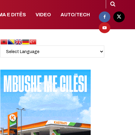
MA E DITËS
VIDEO
AUTO/TECH