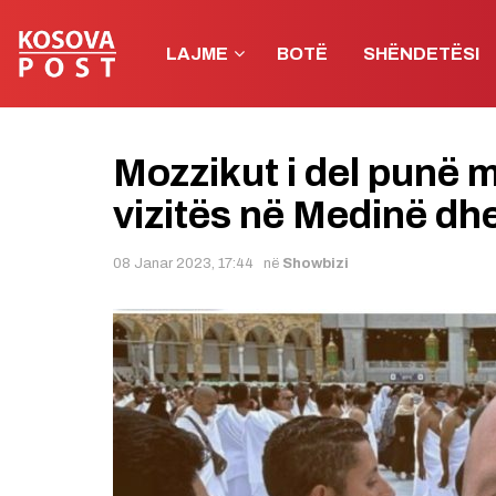
LAJME
BOTË
SHËNDETËSI
Mozzikut i del punë 
vizitës në Medinë dh
08 Janar 2023, 17:44
në
Showbizi