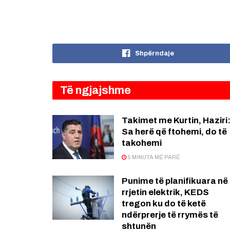
Shpërndaje
Të ngjajshme
Takimet me Kurtin, Haziri
Sa herë që ftohemi, do të
takohemi
5 MINUTA MË PARË
Punime të planifikuara në
rrjetin elektrik, KEDS
tregon ku do të ketë
ndërprerje të rrymës të
shtunën