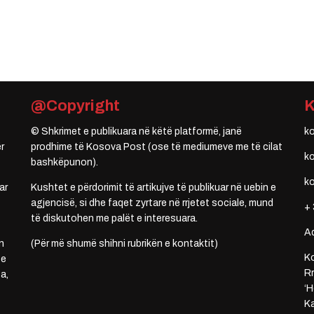
@Copyright
© Shkrimet e publikuara në këtë platformë, janë
k
r
prodhime të Kosova Post (ose të mediumeve me të cilat
k
bashkëpunon).
k
ar
Kushtet e përdorimit të artikujve të publikuar në uebin e
agjencisë, si dhe faqet zyrtare në rrjetet sociale, mund
+ 
të diskutohen me palët e interesuara.
A
n
(Për më shumë shihni rubrikën e kontaktit)
Ko
 e
Rr
a,
‘H
Ka