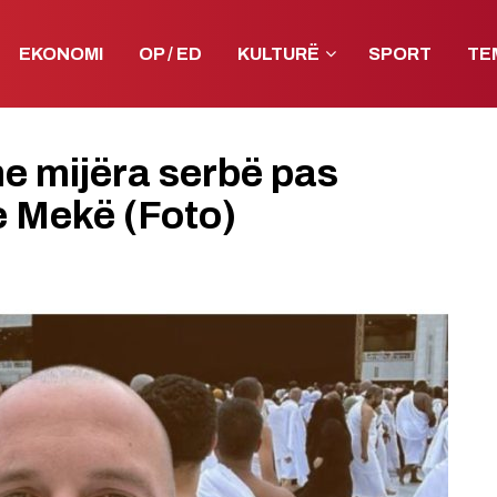
EKONOMI
OP / ED
KULTURË
SPORT
TE
me mijëra serbë pas
e Mekë (Foto)