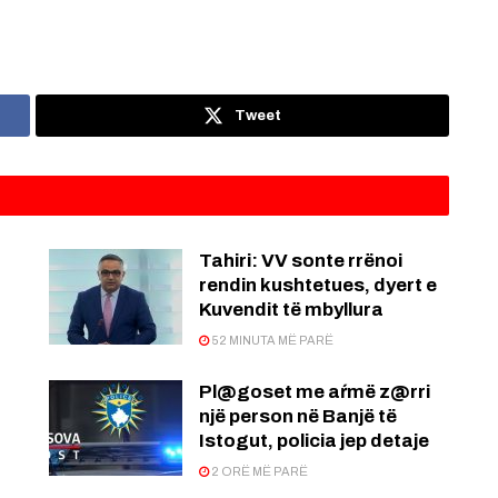
Tweet
:
Tahiri: VV sonte rrënoi
rendin kushtetues, dyert e
Kuvendit të mbyllura
52 MINUTA MË PARË
Pl@goset me aŕmë z@rri
një person në Banjë të
Istogut, policia jep detaje
2 ORË MË PARË