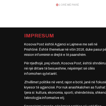
1 ORË MË PARË
IMPRESUM
Kosova Post është Agjenci e Lajmeve me seli në
Prishtinë. Është themeluar në vitin 2016, duke pasur pë
mision informimin e drejtë e të paanshëm.
Për rrjedhojë, prej vitesh, Kosova Post, është shndërru
në një dritare të besueshme, nëpërmjet së cilës
informohen qytetarët.
Zhvillimet politike në vend, rajon e botë, janë në fokusi
kryesor të agjencisë. Por nuk anashkalohen as fushat
tjera si: kultura, ekonomia, sporti, shëndetësia, shkenc
teknologjia informative etj.