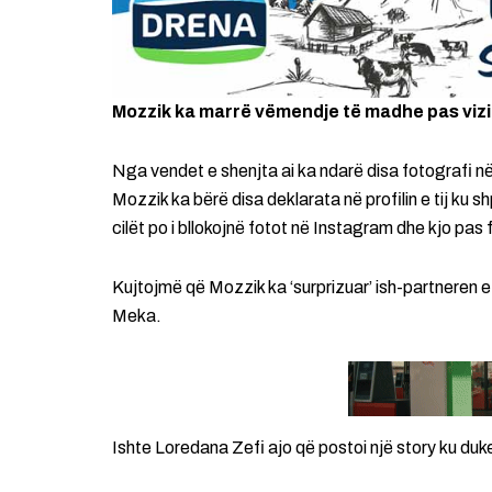
Mozzik ka marrë vëmendje të madhe pas vizit
Nga vendet e shenjta ai ka ndarë disa fotografi në
Mozzik ka bërë disa deklarata në profilin e tij ku
cilët po i bllokojnë fotot në Instagram dhe kjo pas 
Kujtojmë që Mozzik ka ‘surprizuar’ ish-partneren 
Meka.
Ishte Loredana Zefi ajo që postoi një story ku dukej