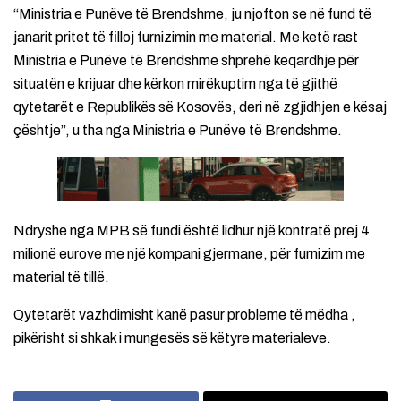
“Ministria e Punëve të Brendshme, ju njofton se në fund të
janarit pritet të filloj furnizimin me material. Me ketë rast
Ministria e Punëve të Brendshme shprehë keqardhje për
situatën e krijuar dhe kërkon mirëkuptim nga të gjithë
qytetarët e Republikës së Kosovës, deri në zgjidhjen e kësaj
çështje”, u tha nga Ministria e Punëve të Brendshme.
Ndryshe nga MPB së fundi është lidhur një kontratë prej 4
milionë eurove me një kompani gjermane, për furnizim me
material të tillë.
Qytetarët vazhdimisht kanë pasur probleme të mëdha ,
pikërisht si shkak i mungesës së këtyre materialeve.