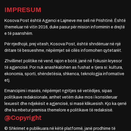
IMPRESUM
Kosova Post është Agjenci e Lajmeve me seli në Prishtinë. Është
themeluar në vitin 2016, duke pasur për mision informimin e drejtë
e të paanshëm.
Për rrjedhojë, prej vitesh, Kosova Post, është shndërruar në një
dritare të besueshme, nëpërmjet së cilës informohen qytetarët.
Zhvillimet politike në vend, rajon e botë, janë në fokusin kryesor
të agjencisë. Por nuk anashkalohen as fushat e tjera si: kultura,
ekonomia, sporti, shëndetësia, shkenca, teknologjia informative
etj.
Emancipimi i masës, nëpërmjet ngritjes së vetëdijes, sipas
politikave redaksionale, arrihet vetëm duke mos i konsideruar
lexuesit dhe ndjekësit e agjencisë, si masë klikuesish. Kjo ka qenë
dhe ka mbetur premisa themelore e politikave të redaksisë.
@Copyright
© Shkrimet e publikuara në këtë platformë, janë prodhime të