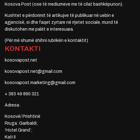
Kosova Post (ose të mediumeve me të cilat bashkëpunon).
Kushtet e përdorimit të artikujve të publikuar në uebin e
agjencisë, si dhe faqet zyrtare në rrjetet sociale, mund të
diskutohen me palët e interesuara.
(Për më shumë shihni rubrikën e kontaktit)
KONTAKTI
kosovapost.net
kosovapost.net@gmail.com
kosovapost.marketing@gmail.com
+ 383 49 890 321
Adresa:
Kosovë/ Prishtinë
Rruga: Garibaldi;
‘Hotel Grand’;
Kati II