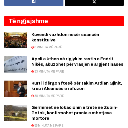
Të ngjajshme
Kuvendi vazhdon nesër seancën
konstituive
6 MINUTA MË PARË
Apeli e kthen në rigjykim rastin e Endrit
Nikës, akuzohet për vrasjen e argjentinases
33 MINUTA MË PARË
Kurti i dërgon ftesë për takim Ardian Gjinit,
kreu i Aleancës e refuzon
38 MINUTA MË PARË
Gërmimet në lokacionin e tretë në Zubin-
Potok, konfirmohet prania e mbetjeve
mortore
55 MINUTA MË PARË