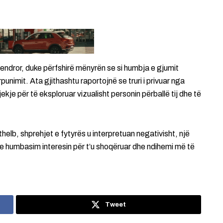
endror, duke përfshirë mënyrën se si humbja e gjumit
nimit. Ata gjithashtu raportojnë se truri i privuar nga
kje për të eksploruar vizualisht personin përballë tij dhe të
thelb, shprehjet e fytyrës u interpretuan negativisht, një
e humbasim interesin për t’u shoqëruar dhe ndihemi më të
Tweet