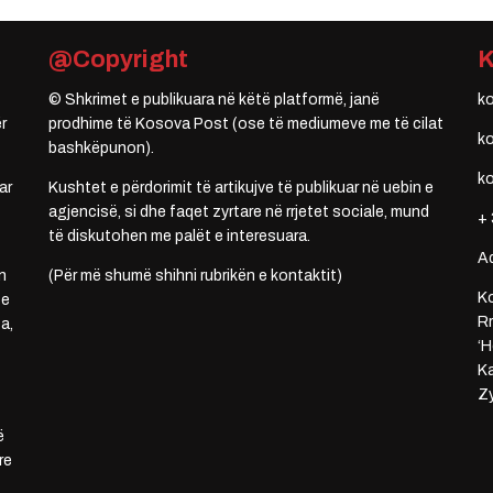
@Copyright
© Shkrimet e publikuara në këtë platformë, janë
k
r
prodhime të Kosova Post (ose të mediumeve me të cilat
k
bashkëpunon).
k
ar
Kushtet e përdorimit të artikujve të publikuar në uebin e
agjencisë, si dhe faqet zyrtare në rrjetet sociale, mund
+ 
të diskutohen me palët e interesuara.
A
n
(Për më shumë shihni rubrikën e kontaktit)
Ko
 e
Rr
a,
‘H
Ka
Zy
ë
re