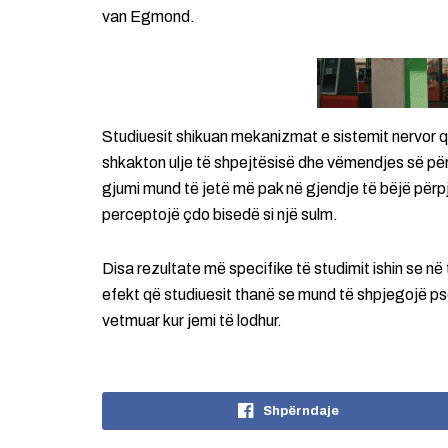
van Egmond.
Studiuesit shikuan mekanizmat e sistemit nervor q
shkakton ulje të shpejtësisë dhe vëmendjes së përpu
gjumi mund të jetë më pak në gjendje të bëjë përpje
perceptojë çdo bisedë si një sulm.
Disa rezultate më specifike të studimit ishin se në 
efekt që studiuesit thanë se mund të shpjegojë ps
vetmuar kur jemi të lodhur.
Shpërndaje