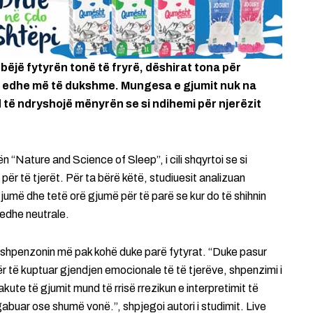
ëjë fytyrën tonë të fryrë, dëshirat tona për
ë edhe më të dukshme. Mungesa e gjumit nuk na
 të ndryshojë mënyrën se si ndihemi për njerëzit
ën “Nature and Science of Sleep”, i cili shqyrtoi se si
ër të tjerët. Për ta bërë këtë, studiuesit analizuan
jumë dhe tetë orë gjumë për të parë se kur do të shihnin
 edhe neutrale.
 shpenzonin më pak kohë duke parë fytyrat. “Duke pasur
r të kuptuar gjendjen emocionale të të tjerëve, shpenzimi i
ute të gjumit mund të rrisë rrezikun e interpretimit të
abuar ose shumë vonë.”, shpjegoi autori i studimit. Live