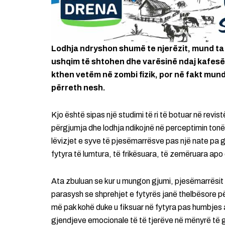
Lodhja ndryshon shumë te njerëzit, mund ta b
ushqim të shtohen dhe varësinë ndaj kafes
kthen vetëm në zombi fizik, por në fakt mund
përreth nesh.
Kjo është sipas një studimi të ri të botuar në revist
përgjumja dhe lodhja ndikojnë në perceptimin tonë p
lëvizjet e syve të pjesëmarrësve pas një nate pa g
fytyra të lumtura, të frikësuara, të zemëruara apo
Ata zbuluan se kur u mungon gjumi, pjesëmarrësit
parasysh se shprehjet e fytyrës janë thelbësore pë
më pak kohë duke u fiksuar në fytyra pas humbjes ak
gjendjeve emocionale të të tjerëve në mënyrë të g