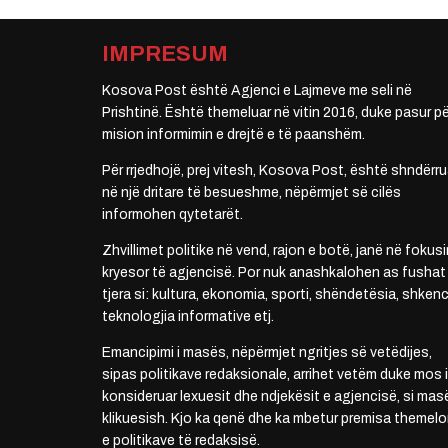
IMPRESUM
Kosova Post është Agjenci e Lajmeve me seli në
Prishtinë. Është themeluar në vitin 2016, duke pasur pë
mision informimin e drejtë e të paanshëm.
Për rrjedhojë, prej vitesh, Kosova Post, është shndërru
në një dritare të besueshme, nëpërmjet së cilës
informohen qytetarët.
Zhvillimet politike në vend, rajon e botë, janë në fokusi
kryesor të agjencisë. Por nuk anashkalohen as fushat
tjera si: kultura, ekonomia, sporti, shëndetësia, shkenc
teknologjia informative etj.
Emancipimi i masës, nëpërmjet ngritjes së vetëdijes,
sipas politikave redaksionale, arrihet vetëm duke mos i
konsideruar lexuesit dhe ndjekësit e agjencisë, si mas
klikuesish. Kjo ka qenë dhe ka mbetur premisa themelo
e politikave të redaksisë.