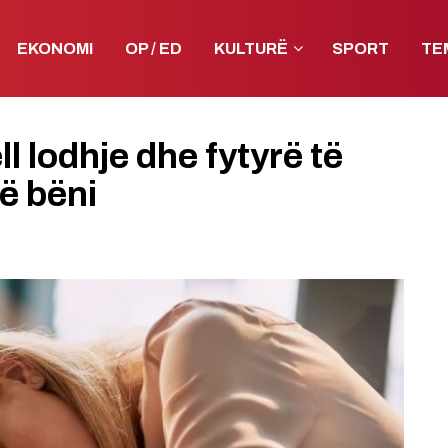
EKONOMI
OP / ED
KULTURË
SPORT
TE
l lodhje dhe fytyrë të
të bëni