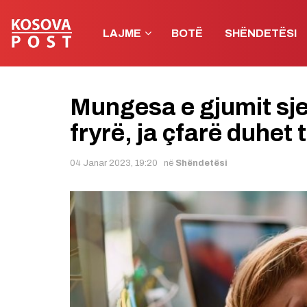
LAJME
BOTË
SHËNDETËSI
Mungesa e gjumit sjel
fryrë, ja çfarë duhet 
04 Janar 2023, 19:20
në
Shëndetësi