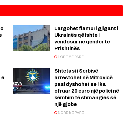
po
Largohet flamuri gjigant i
e
Ukrainës që ishte i
vendosur në qendër të
Prishtinës
1 ORË MË PARË
Shtetasi i Serbisë
 e
arrestohet në Mitrovicë
pasi dyshohet se i ka
ofruar 20 euro një polici në
këmbim të shmangies së
një gjobe
3 ORË MË PARË