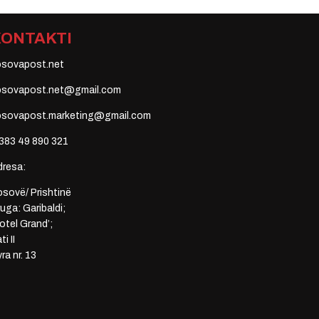
KONTAKTI
osovapost.net
osovapost.net@gmail.com
osovapost.marketing@gmail.com
383 49 890 321
dresa:
sovë/ Prishtinë
uga: Garibaldi;
otel Grand’;
ti II
ra nr. 13