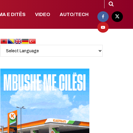
MA E DITËS
VIDEO
AUTO/TECH