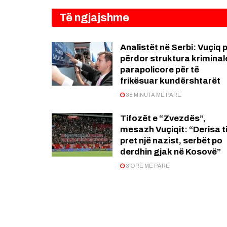
Të ngjajshme
Analistët në Serbi: Vuçiq 
përdor struktura kriminal
parapolicore për të
frikësuar kundërshtarët
38 MINUTA MË PARË
Tifozët e “Zvezdës”,
mesazh Vuçiqit: “Derisa ti
pret një nazist, serbët po
derdhin gjak në Kosovë”
3 ORË MË PARË