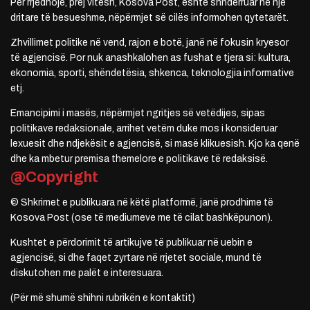
Për rrjedhojë, prej vitesh, Kosova Post, është shndërruar në një
dritare të besueshme, nëpërmjet së cilës informohen qytetarët.
Zhvillimet politike në vend, rajon e botë, janë në fokusin kryesor
të agjencisë. Por nuk anashkalohen as fushat e tjera si: kultura,
ekonomia, sporti, shëndetësia, shkenca, teknologjia informative
etj.
Emancipimi i masës, nëpërmjet ngritjes së vetëdijes, sipas
politikave redaksionale, arrihet vetëm duke mos i konsideruar
lexuesit dhe ndjekësit e agjencisë, si masë klikuesish. Kjo ka qenë
dhe ka mbetur premisa themelore e politikave të redaksisë.
@Copyright
© Shkrimet e publikuara në këtë platformë, janë prodhime të
Kosova Post (ose të mediumeve me të cilat bashkëpunon).
Kushtet e përdorimit të artikujve të publikuar në uebin e
agjencisë, si dhe faqet zyrtare në rrjetet sociale, mund të
diskutohen me palët e interesuara.
(Për më shumë shihni rubrikën e kontaktit)