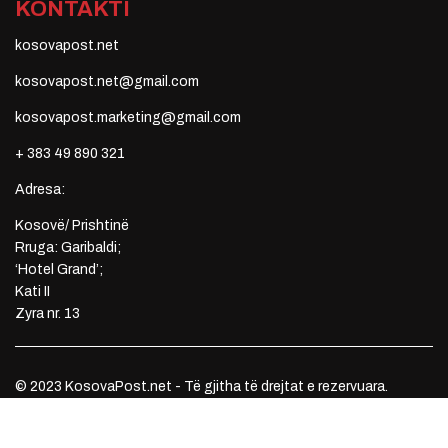
KONTAKTI
kosovapost.net
kosovapost.net@gmail.com
kosovapost.marketing@gmail.com
+ 383 49 890 321
Adresa:
Kosovë/ Prishtinë
Rruga: Garibaldi;
‘Hotel Grand’;
Kati II
Zyra nr. 13
© 2023 KosovaPost.net - Të gjitha të drejtat e rezervuara.