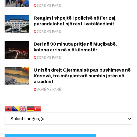
6 ORË MË PARË
Reagim i shpejtë i policisë në Ferizaj,
parandalohet një rast i vetëlëndimit
7 ORË MË PARË
Deri në 90 minuta pritje në Muçibabë,
kolona arrin në një kilometër
7 ORË MË PARË
U nisën drejt Gjermanisë pas pushimeve në
Kosovë, tre mërgimtarë humbin jetën në
aksiďent
8 ORË MË PARË