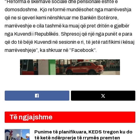
“Reforma e skemave sociale dhe pensionale është e
domosdoshme. Kjo reformë mundësohet nga marrëveshja
që ne si qeveri kemi nënshkruar me Bankën Botërore,
marrëveshje e cila tashmë ka muaj që pret dritën e gjelbër
nga Kuvendi i Republikës. Shpresoj që një nga punët e para
që do të bëjë Kuvendi në sesionin e ri, të jetë ratifikimi i kësaj
marrëveshjeje”, ka shkruar në “Facebook”.
Të ngjajshme
Punime të planifikuara, KEDS tregon ku do
të ketë ndërprerje të rrymës premten