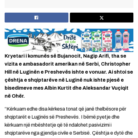
Kryetari i komunës së Bujanocit, Nagip Arifi, tha se
vizita e ambasadorit amerikan në Serbi, Christopher
Hill në Luginën e Preshevës ishte e vonuar. Ai shtoi se
çështja e shqiptarëve në Luginë nuk ishte pjesë e
bisedimeve mes Albin Kurtit dhe Aleksandar Vuçiqit
në Ohër.
“Kërkuam edhe disa kërkesa tonat që janë thelbësore për
shqiptarët e Luginës së Preshevës. I bëmë pyetje dhe
kërkuam një mbështetje që të ndalohet pasivizimi i
shqiptarëve nga gjendja civile e Serbisë. Çështja e dytë dhe