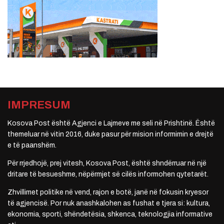
IMPRESUM
Kosova Post është Agjenci e Lajmeve me seli në Prishtinë. Është
themeluar në vitin 2016, duke pasur për mision informimin e drejtë
e të paanshëm.
Për rrjedhojë, prej vitesh, Kosova Post, është shndërruar në një
dritare të besueshme, nëpërmjet së cilës informohen qytetarët.
Zhvillimet politike në vend, rajon e botë, janë në fokusin kryesor
të agjencisë. Por nuk anashkalohen as fushat e tjera si: kultura,
ekonomia, sporti, shëndetësia, shkenca, teknologjia informative