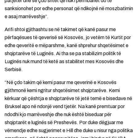
patjetër dhe se çdo shtet që nuk i përmbahet do të
sanksionohet por edhe personat që ndikojnë në moszbatimin
e asaj marrëveshje”.
Arifi shtoi gjithashtu se në takimet që kanë pasur me
përfaqësues të qeverisë së Kosovës, jo vetëm të Kurtit por
edhe qeveritë e mëparshme, kanë shprehur shqetësimet e
shqiptarëve të Luginës. Ai tha se pa stabilizim politik të
Luginës nuk mund të ketë as stabilitet mes Kosovës dhe
Serbisë.
“Në çdo takim që kemi pasur me qeverinë e Kosovës
gjithmonë kemi ngritur shqetësimet shqiptarëve. Kemi
kërkuar që çështja e shqiptarëve të jetë temë e bisedave në
Bruksel apo në ndonjë vend tjetër. Na kanë premtuar por
ndodhi kjo marrëveshje dhe nuk është biseduar për
shqiptarët e luginës së Preshevës. Por duke dëgjuar me
vëmendje edhe sugjerimet e Hill dhe duke u nisur nga politika