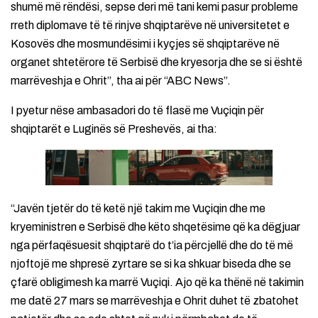
shumë më rëndësi, sepse deri më tani kemi pasur probleme
rreth diplomave të të rinjve shqiptarëve në universitetet e
Kosovës dhe mosmundësimi i kyçjes së shqiptarëve në
organet shtetërore të Serbisë dhe kryesorja dhe se si është
marrëveshja e Ohrit”, tha ai për “ABC News”.
I pyetur nëse ambasadori do të flasë me Vuçiqin për
shqiptarët e Luginës së Preshevës, ai tha:
“Javën tjetër do të ketë një takim me Vuçiqin dhe me
kryeministren e Serbisë dhe këto shqetësime që ka dëgjuar
nga përfaqësuesit shqiptarë do t’ia përcjellë dhe do të më
njoftojë me shpresë zyrtare se si ka shkuar biseda dhe se
çfarë obligimesh ka marrë Vuçiqi. Ajo që ka thënë në takimin
me datë 27 mars se marrëveshja e Ohrit duhet të zbatohet