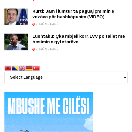
Kurti: Jam i lumtur ta paguaj çmimin e
vezëve për bashkëpunim (VIDEO)
2 ORË MË PARË
Lushtaku: Çka mbjell korr, LVV po tallet me
besimin e qytetarëve
2 ORË MË PARË