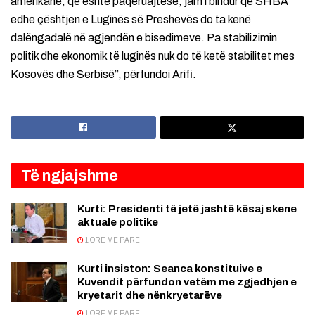
amerikane, që është paqeruajtëse, jam i bindur që SHBA
edhe çështjen e Luginës së Preshevës do ta kenë
dalëngadalë në agjendën e bisedimeve. Pa stabilizimin
politik dhe ekonomik të luginës nuk do të ketë stabilitet mes
Kosovës dhe Serbisë”, përfundoi Arifi.
Të ngjajshme
Kurti: Presidenti të jetë jashtë kësaj skene
aktuale politike
1 ORË MË PARË
Kurti insiston: Seanca konstituive e
Kuvendit përfundon vetëm me zgjedhjen e
kryetarit dhe nënkryetarëve
1 ORË MË PARË