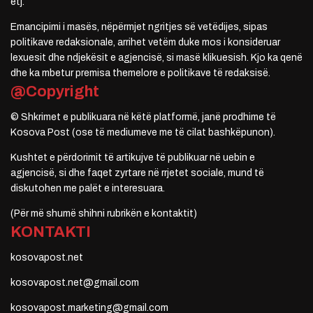
etj.
Emancipimi i masës, nëpërmjet ngritjes së vetëdijes, sipas
politikave redaksionale, arrihet vetëm duke mos i konsideruar
lexuesit dhe ndjekësit e agjencisë, si masë klikuesish. Kjo ka qenë
dhe ka mbetur premisa themelore e politikave të redaksisë.
@Copyright
© Shkrimet e publikuara në këtë platformë, janë prodhime të
Kosova Post (ose të mediumeve me të cilat bashkëpunon).
Kushtet e përdorimit të artikujve të publikuar në uebin e
agjencisë, si dhe faqet zyrtare në rrjetet sociale, mund të
diskutohen me palët e interesuara.
(Për më shumë shihni rubrikën e kontaktit)
KONTAKTI
kosovapost.net
kosovapost.net@gmail.com
kosovapost.marketing@gmail.com