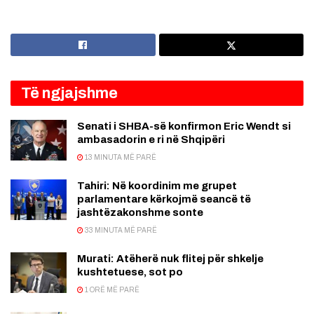
Të ngjajshme
Senati i SHBA-së konfirmon Eric Wendt si
ambasadorin e ri në Shqipëri
13 MINUTA MË PARË
Tahiri: Në koordinim me grupet
parlamentare kërkojmë seancë të
jashtëzakonshme sonte
33 MINUTA MË PARË
Murati: Atëherë nuk flitej për shkelje
kushtetuese, sot po
1 ORË MË PARË