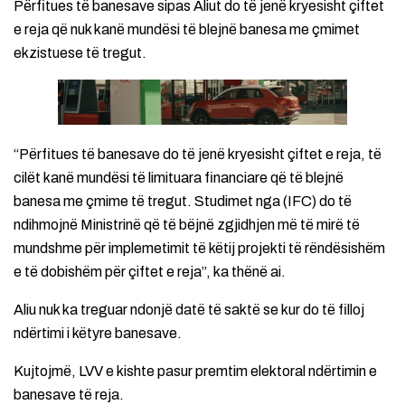
Përfitues të banesave sipas Aliut do të jenë kryesisht çiftet
e reja që nuk kanë mundësi të blejnë banesa me çmimet
ekzistuese të tregut.
“Përfitues të banesave do të jenë kryesisht çiftet e reja, të
cilët kanë mundësi të limituara financiare që të blejnë
banesa me çmime të tregut. Studimet nga (IFC) do të
ndihmojnë Ministrinë që të bëjnë zgjidhjen më të mirë të
mundshme për implemetimit të këtij projekti të rëndësishëm
e të dobishëm për çiftet e reja”, ka thënë ai.
Aliu nuk ka treguar ndonjë datë të saktë se kur do të filloj
ndërtimi i këtyre banesave.
Kujtojmë, LVV e kishte pasur premtim elektoral ndërtimin e
banesave të reja.