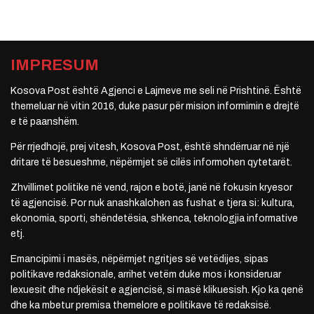
IMPRESUM
Kosova Post është Agjenci e Lajmeve me seli në Prishtinë. Është
themeluar në vitin 2016, duke pasur për mision informimin e drejtë
e të paanshëm.
Për rrjedhojë, prej vitesh, Kosova Post, është shndërruar në një
dritare të besueshme, nëpërmjet së cilës informohen qytetarët.
Zhvillimet politike në vend, rajon e botë, janë në fokusin kryesor
të agjencisë. Por nuk anashkalohen as fushat e tjera si: kultura,
ekonomia, sporti, shëndetësia, shkenca, teknologjia informative
etj.
Emancipimi i masës, nëpërmjet ngritjes së vetëdijes, sipas
politikave redaksionale, arrihet vetëm duke mos i konsideruar
lexuesit dhe ndjekësit e agjencisë, si masë klikuesish. Kjo ka qenë
dhe ka mbetur premisa themelore e politikave të redaksisë.