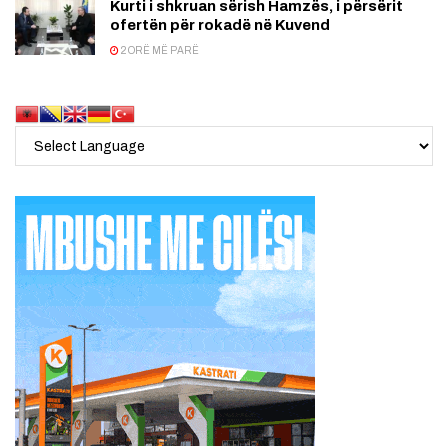
Kurti i shkruan sërish Hamzës, i përsërit
ofertën për rokadë në Kuvend
2 ORË MË PARË