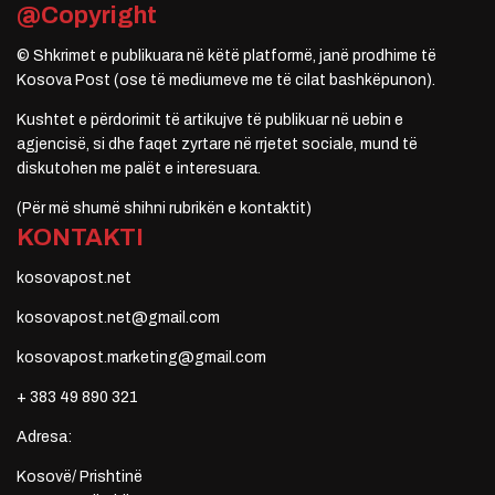
@Copyright
© Shkrimet e publikuara në këtë platformë, janë prodhime të
Kosova Post (ose të mediumeve me të cilat bashkëpunon).
Kushtet e përdorimit të artikujve të publikuar në uebin e
agjencisë, si dhe faqet zyrtare në rrjetet sociale, mund të
diskutohen me palët e interesuara.
(Për më shumë shihni rubrikën e kontaktit)
KONTAKTI
kosovapost.net
kosovapost.net@gmail.com
kosovapost.marketing@gmail.com
+ 383 49 890 321
Adresa:
Kosovë/ Prishtinë