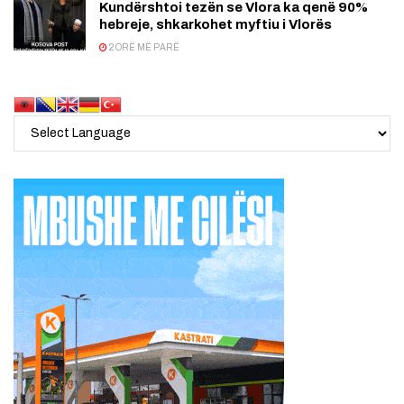
Kundërshtoi tezën se Vlora ka qenë 90%
hebreje, shkarkohet myftiu i Vlorës
2 ORË MË PARË