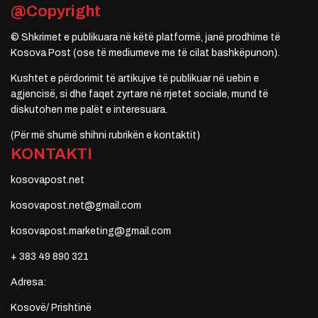
@Copyright
© Shkrimet e publikuara në këtë platformë, janë prodhime të
Kosova Post (ose të mediumeve me të cilat bashkëpunon).
Kushtet e përdorimit të artikujve të publikuar në uebin e
agjencisë, si dhe faqet zyrtare në rrjetet sociale, mund të
diskutohen me palët e interesuara.
(Për më shumë shihni rubrikën e kontaktit)
KONTAKTI
kosovapost.net
kosovapost.net@gmail.com
kosovapost.marketing@gmail.com
+ 383 49 890 321
Adresa:
Kosovë/ Prishtinë