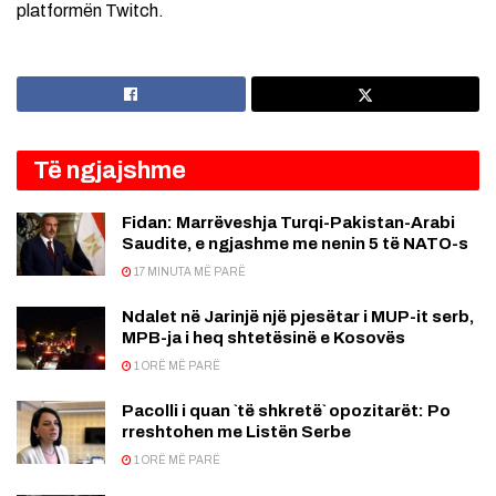
platformën Twitch.
Të ngjajshme
Fidan: Marrëveshja Turqi-Pakistan-Arabi
Saudite, e ngjashme me nenin 5 të NATO-s
17 MINUTA MË PARË
Ndalet në Jarinjë një pjesëtar i MUP-it serb,
MPB-ja i heq shtetësinë e Kosovës
1 ORË MË PARË
Pacolli i quan `të shkretë` opozitarët: Po
rreshtohen me Listën Serbe
1 ORË MË PARË