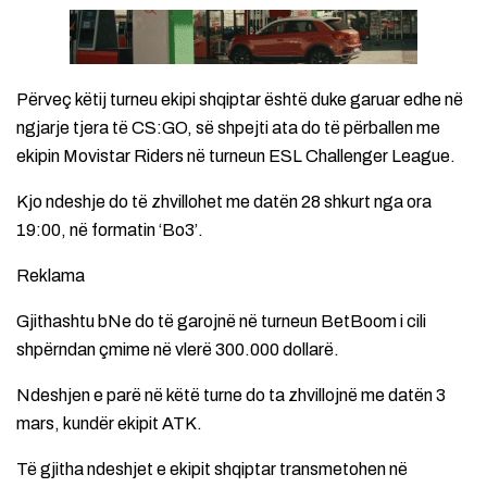
Përveç këtij turneu ekipi shqiptar është duke garuar edhe në
ngjarje tjera të CS:GO, së shpejti ata do të përballen me
ekipin Movistar Riders në turneun ESL Challenger League.
Kjo ndeshje do të zhvillohet me datën 28 shkurt nga ora
19:00, në formatin ‘Bo3’.
Reklama
Gjithashtu bNe do të garojnë në turneun BetBoom i cili
shpërndan çmime në vlerë 300.000 dollarë.
Ndeshjen e parë në këtë turne do ta zhvillojnë me datën 3
mars, kundër ekipit ATK.
Të gjitha ndeshjet e ekipit shqiptar transmetohen në