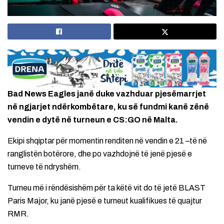
Bad News Eagles janë duke vazhduar pjesëmarrjet
në ngjarjet ndërkombëtare, ku së fundmi kanë zënë
vendin e dytë në turneun e CS:GO në Malta.
Ekipi shqiptar për momentin renditen në vendin e 21 –të në
ranglistën botërore, dhe po vazhdojnë të jenë pjesë e
turneve të ndryshëm.
Turneu më i rëndësishëm për ta këtë vit do të jetë BLAST
Paris Major, ku janë pjesë e turneut kualifikues të quajtur
RMR.