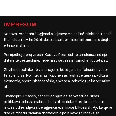
IMPRESUM
Kosova Post është Agjenci e Lajmeve me seli në Prishtinë. Është
themeluar në vitin 2016, duke pasur për mision informimin e drejtë
e të paanshëm.
Për rrjedhojë, prej vitesh, Kosova Post, është shndërruar në një
dritare të besueshme, nëpërmjet së cilës informohen qytetarët.
Zhvillimet politike në vend, rajon e botë, janë në fokusin kryesor
të agjencisë. Por nuk anashkalohen as fushat e tjera si: kultura,
ekonomia, sporti, shëndetësia, shkenca, teknologjia informative
etj.
Emancipimi i masës, nëpërmjet ngritjes së vetëdijes, sipas
politikave redaksionale, arrihet vetëm duke mos i konsideruar
lexuesit dhe ndjekësit e agjencisë, si masë klikuesish. Kjo ka qenë
dhe ka mbetur premisa themelore e politikave të redaksisë.