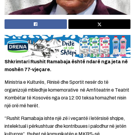
Shkrimtari Rushit Ramabaja është ndarë nga jeta në
moshën 77-vjeçare.
Ministria e Kulturës, Rinisë dhe Sportit nesër do të
organizojë mbledhje komemorative në Amfiteatrin e Teatrit
Kombëtar të Kosovës nga ora 12:00 teksa homazhet nisin
një orë më herët.
“Rushit Ramabaja ishte një zë i veçantë i letërsisë shqipe,
intelektual i përkushtuar dhe kontribuues i palodhur në jetën
kulturore”, thuhet në komunikatën e MKRS-së.