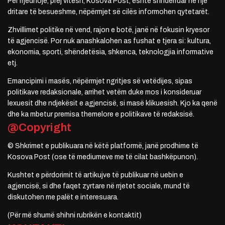
Për rrjedhojë, prej vitesh, Kosova Post, është shndërruar në një
dritare të besueshme, nëpërmjet së cilës informohen qytetarët.
Zhvillimet politike në vend, rajon e botë, janë në fokusin kryesor
të agjencisë. Por nuk anashkalohen as fushat e tjera si: kultura,
ekonomia, sporti, shëndetësia, shkenca, teknologjia informative
etj.
Emancipimi i masës, nëpërmjet ngritjes së vetëdijes, sipas
politikave redaksionale, arrihet vetëm duke mos i konsideruar
lexuesit dhe ndjekësit e agjencisë, si masë klikuesish. Kjo ka qenë
dhe ka mbetur premisa themelore e politikave të redaksisë.
@Copyright
© Shkrimet e publikuara në këtë platformë, janë prodhime të
Kosova Post (ose të mediumeve me të cilat bashkëpunon).
Kushtet e përdorimit të artikujve të publikuar në uebin e
agjencisë, si dhe faqet zyrtare në rrjetet sociale, mund të
diskutohen me palët e interesuara.
(Për më shumë shihni rubrikën e kontaktit)