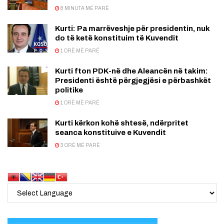
8 MINUTA MË PARË
Kurti: Pa marrëveshje për presidentin, nuk
do të ketë konstituim të Kuvendit
1 ORË MË PARË
Kurti fton PDK-në dhe Aleancën në takim:
Presidenti është përgjegjësi e përbashkët
politike
1 ORË MË PARË
Kurti kërkon kohë shtesë, ndërpritet
seanca konstituive e Kuvendit
3 ORË MË PARË