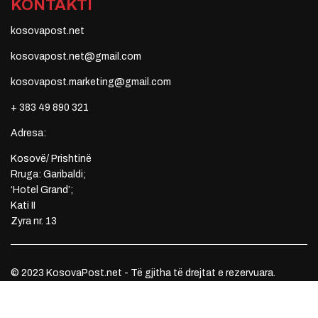
KONTAKTI
kosovapost.net
kosovapost.net@gmail.com
kosovapost.marketing@gmail.com
+ 383 49 890 321
Adresa:
Kosovë/ Prishtinë
Rruga: Garibaldi;
‘Hotel Grand’;
Kati II
Zyra nr. 13
© 2023 KosovaPost.net - Të gjitha të drejtat e rezervuara.