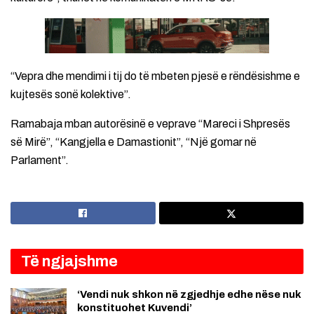
“Vepra dhe mendimi i tij do të mbeten pjesë e rëndësishme e
kujtesës sonë kolektive”.
Ramabaja mban autorësinë e veprave “Mareci i Shpresës
së Mirë”, “Kangjella e Damastionit”, “Një gomar në
Parlament”.
Të ngjajshme
‘Vendi nuk shkon në zgjedhje edhe nëse nuk
konstituohet Kuvendi’