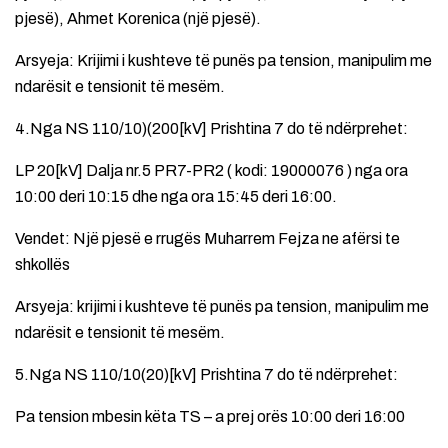
pjesë), Ahmet Korenica (një pjesë).
Arsyeja: Krijimi i kushteve të punës pa tension, manipulim me
ndarësit e tensionit të mesëm.
4.Nga NS 110/10)(200[kV] Prishtina 7 do të ndërprehet:
LP 20[kV] Dalja nr.5 PR7-PR2 ( kodi: 19000076 ) nga ora
10:00 deri 10:15 dhe nga ora 15:45 deri 16:00.
Vendet: Një pjesë e rrugës Muharrem Fejza ne afërsi te
shkollës
Arsyeja: krijimi i kushteve të punës pa tension, manipulim me
ndarësit e tensionit të mesëm.
5.Nga NS 110/10(20)[kV] Prishtina 7 do të ndërprehet:
Pa tension mbesin këta TS – a prej orës 10:00 deri 16:00