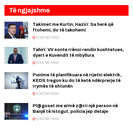
Të ngjajshme
Takimet me Kurtin, Haziri: Sa herë që
ftohemi, do të takohemi
8 ORË MË PARË
Tahiri: VV sonte rrënoi rendin kushtetues,
dyert e Kuvendit të mbyllura
9 ORË MË PARË
Punime të planifikuara në rrjetin elektrik,
KEDS tregon ku do të ketë ndërprerje të
rrymës të shtunën
9 ORË MË PARË
Pl@goset me aŕmë z@rri një person në
Banjë të Istogut, policia jep detaje
9 ORË MË PARË