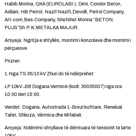
Habib Morina, QKA (EUROLABI ), Dimi, Condor Beton,
Asllani, Hib Petrol, Nazif Nazifi,Devolli, Petrol Company,
Art-com,Bes-Company, Shefshet Morina “BETON.
PLUS”Sh.P.K,METALKA MAJUR.
Arsyeja: Ngritja e shtyllës, montimi i konzolave dhe montimi i
përçuesve.
Prizren
1.Nga TS 35/10 kV Zhuri do të ndërprehet:
LP 10kV J06 Dogana Vermicë (kodi: 30035007) nga ora
10:00 deri 15:00.
Vendet: Dogana, Autostrada 1-Brezi kufitare, Renelual
Tahiri, Shkoza, Vërmica dhe Mifabeli.
Arsyeja: Ndërrimi i shtyllave të dëmtuara të tensionit te larte
10kV.