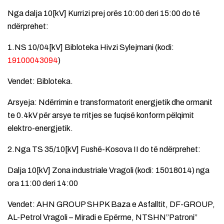
Nga dalja 10[kV] Kurrizi prej orës 10:00 deri 15:00 do të
ndërprehet:
1.NS 10/04[kV] Bibloteka Hivzi Sylejmani (kodi:
19100043094
)
Vendet: Bibloteka.
Arsyeja: Ndërrimin e transformatorit energjetik dhe ormanit
te 0.4kV për arsye te rritjes se fuqisë konform pëlqimit
elektro-energjetik.
2.Nga TS 35/10[kV] Fushë-Kosova II do të ndërprehet:
Dalja 10[kV] Zona industriale Vragoli (kodi: 15018014) nga
ora 11:00 deri 14:00
Vendet: AHN GROUP SHPK Baza e Asfalltit, DF-GROUP,
AL-Petrol Vragoli – Miradi e Epërme, NTSHN”Patroni”