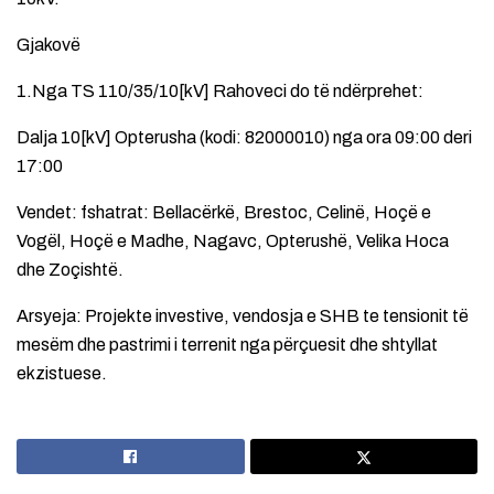
Gjakovë
1.Nga TS 110/35/10[kV] Rahoveci do të ndërprehet:
Dalja 10[kV] Opterusha (kodi: 82000010) nga ora 09:00 deri
17:00
Vendet: fshatrat: Bellacërkë, Brestoc, Celinë, Hoçë e
Vogël, Hoçë e Madhe, Nagavc, Opterushë, Velika Hoca
dhe Zoçishtë.
Arsyeja: Projekte investive, vendosja e SHB te tensionit të
mesëm dhe pastrimi i terrenit nga përçuesit dhe shtyllat
ekzistuese.