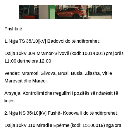
Prishtinë
1.Nga TS 35/10[kV] Badovci do të ndërprehet:
Dalja 10kV J04 Mramor-Slivovë (kodi: 10014001) prej orës
11:00 deri në ora 12:00
Vendet: Mramori, Slivova, Brusi, Busia, Zllasha, Viti e
Marevcit dhe Mareci.
Arsyeja: Kontrollimi dhe rregullimi i pozitës së ndarësit të
linjës.
2.Nga NS 35/10[kV] Fushë- Kosova II do të ndërprehet:
Dalja 10kV J16 Miradi e Epërme (kodi: 15100019) nga ora