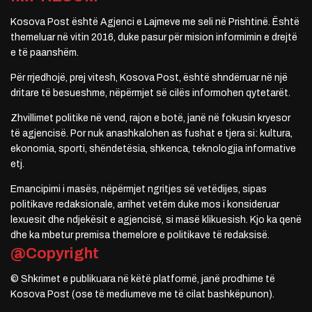
Kosova Post është Agjenci e Lajmeve me seli në Prishtinë. Është
themeluar në vitin 2016, duke pasur për mision informimin e drejtë
e të paanshëm.
Për rrjedhojë, prej vitesh, Kosova Post, është shndërruar në një
dritare të besueshme, nëpërmjet së cilës informohen qytetarët.
Zhvillimet politike në vend, rajon e botë, janë në fokusin kryesor
të agjencisë. Por nuk anashkalohen as fushat e tjera si: kultura,
ekonomia, sporti, shëndetësia, shkenca, teknologjia informative
etj.
Emancipimi i masës, nëpërmjet ngritjes së vetëdijes, sipas
politikave redaksionale, arrihet vetëm duke mos i konsideruar
lexuesit dhe ndjekësit e agjencisë, si masë klikuesish. Kjo ka qenë
dhe ka mbetur premisa themelore e politikave të redaksisë.
@Copyright
© Shkrimet e publikuara në këtë platformë, janë prodhime të
Kosova Post (ose të mediumeve me të cilat bashkëpunon).