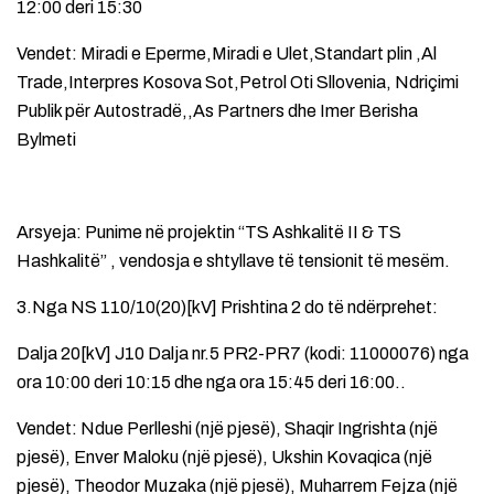
12:00 deri 15:30
Vendet: Miradi e Eperme,Miradi e Ulet,Standart plin ,Al
Trade,Interpres Kosova Sot,Petrol Oti Sllovenia, Ndriçimi
Publik për Autostradë,,As Partners dhe Imer Berisha
Bylmeti
Arsyeja: Punime në projektin “TS Ashkalitë II & TS
Hashkalitë” , vendosja e shtyllave të tensionit të mesëm.
3.Nga NS 110/10(20)[kV] Prishtina 2 do të ndërprehet:
Dalja 20[kV] J10 Dalja nr.5 PR2-PR7 (kodi: 11000076) nga
ora 10:00 deri 10:15 dhe nga ora 15:45 deri 16:00..
Vendet: Ndue Perlleshi (një pjesë), Shaqir Ingrishta (një
pjesë), Enver Maloku (një pjesë), Ukshin Kovaqica (një
pjesë), Theodor Muzaka (një pjesë), Muharrem Fejza (një