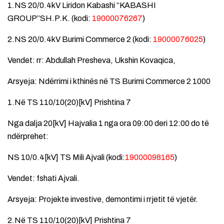
1.NS 20/0.4kV Liridon Kabashi “KABASHI
GROUP”SH.P.K. (kodi:
19000076267
)
2.NS 20/0.4kV Burimi Commerce 2 (kodi:
19000076025
)
Vendet: rr: Abdullah Presheva, Ukshin Kovaqica,
Arsyeja: Ndërrimi i kthinës në TS Burimi Commerce 2 1000
1.Në TS 110/10(20)[kV] Prishtina 7
Nga dalja 20[kV] Hajvalia 1 nga ora 09:00 deri 12:00 do të
ndërprehet:
NS 10/0.4[kV] TS Mili Ajvali (kodi:
19000098165
)
Vendet: fshati Ajvali.
Arsyeja: Projekte investive, demontimi i rrjetit të vjetër.
2.Në TS 110/10(20)[kV] Prishtina 7