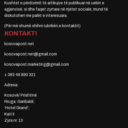
Kushtet e përdorimit të artikujve të publikuar në uebin e
agjencisë, si dhe faqet zyrtare në rrjetet sociale, mund të
diskutohen me palët e interesuara.
(Për më shumë shihni rubrikën e kontaktit)
KONTAKTI
kosovapost.net
kosovapost.net@gmail.com
kosovapost.marketing@gmail.com
+ 383 49 890 321
Adresa:
Kosovë/ Prishtinë
Rruga: Garibaldi;
‘Hotel Grand’;
Kati II
Zyra nr. 13