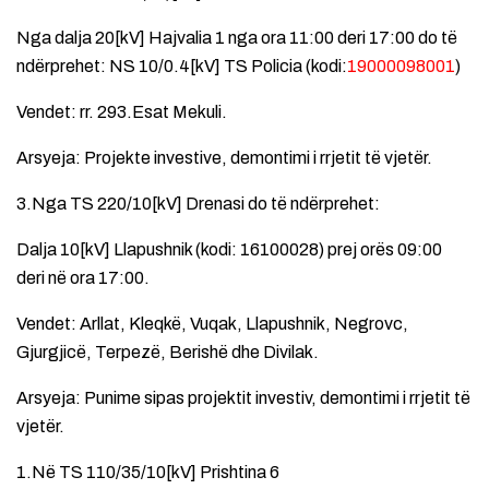
Nga dalja 20[kV] Hajvalia 1 nga ora 11:00 deri 17:00 do të
ndërprehet: NS 10/0.4[kV] TS Policia (kodi:
19000098001
)
Vendet: rr. 293.Esat Mekuli.
Arsyeja: Projekte investive, demontimi i rrjetit të vjetër.
3.Nga TS 220/10[kV] Drenasi do të ndërprehet:
Dalja 10[kV] Llapushnik (kodi: 16100028) prej orës 09:00
deri në ora 17:00.
Vendet: Arllat, Kleqkë, Vuqak, Llapushnik, Negrovc,
Gjurgjicë, Terpezë, Berishë dhe Divilak.
Arsyeja: Punime sipas projektit investiv, demontimi i rrjetit të
vjetër.
1.Në TS 110/35/10[kV] Prishtina 6