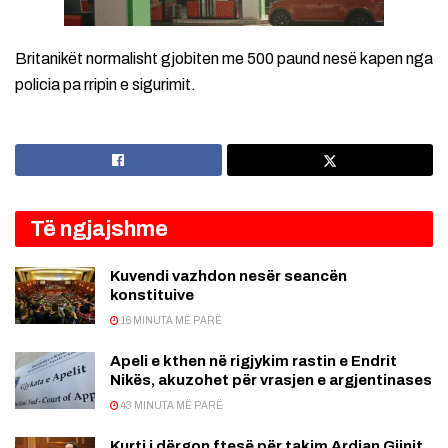
Britanikët normalisht gjobiten me 500 paund nesë kapen nga
policia pa rripin e sigurimit.
Të ngjajshme
Kuvendi vazhdon nesër seancën
konstituive
16 MINUTA MË PARË
Apeli e kthen në rigjykim rastin e Endrit
Nikës, akuzohet për vrasjen e argjentinases
43 MINUTA MË PARË
Kurti i dërgon ftesë për takim Ardian Gjinit,