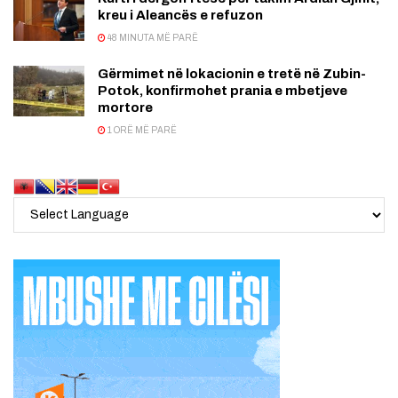
kreu i Aleancës e refuzon
48 MINUTA MË PARË
Gërmimet në lokacionin e tretë në Zubin-
Potok, konfirmohet prania e mbetjeve
mortore
1 ORË MË PARË