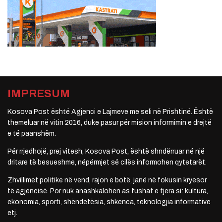
IMPRESUM
Kosova Post është Agjenci e Lajmeve me seli në Prishtinë. Është
themeluar në vitin 2016, duke pasur për mision informimin e drejtë
e të paanshëm.
Për rrjedhojë, prej vitesh, Kosova Post, është shndërruar në një
dritare të besueshme, nëpërmjet së cilës informohen qytetarët.
Zhvillimet politike në vend, rajon e botë, janë në fokusin kryesor
të agjencisë. Por nuk anashkalohen as fushat e tjera si: kultura,
ekonomia, sporti, shëndetësia, shkenca, teknologjia informative
etj.