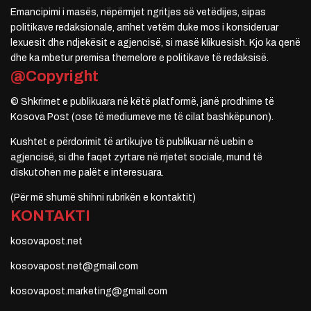
Emancipimi i masës, nëpërmjet ngritjes së vetëdijes, sipas
politikave redaksionale, arrihet vetëm duke mos i konsideruar
lexuesit dhe ndjekësit e agjencisë, si masë klikuesish. Kjo ka qenë
dhe ka mbetur premisa themelore e politikave të redaksisë.
@Copyright
© Shkrimet e publikuara në këtë platformë, janë prodhime të
Kosova Post (ose të mediumeve me të cilat bashkëpunon).
Kushtet e përdorimit të artikujve të publikuar në uebin e
agjencisë, si dhe faqet zyrtare në rrjetet sociale, mund të
diskutohen me palët e interesuara.
(Për më shumë shihni rubrikën e kontaktit)
KONTAKTI
kosovapost.net
kosovapost.net@gmail.com
kosovapost.marketing@gmail.com