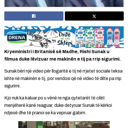
Kryeministri i Britanisë së Madhe, Rishi Sunak u
filmua duke lëvizuar me makinën e tij pa rrip sigurimi.
Sunak bëri një video për llogaritë e tij në rrjetet sociale teksa
ishte në makinën e tij, por vendosi që në video të dilte pa rrip
sigurimi.
Kjo nuk ka kaluar po u vënë re nga qytetarët të cilët
menjëherë kanë reaguar, duke detyruar Sunak të kërkoi
ndjesë dhe të pranoi se ka vepruar gabim.