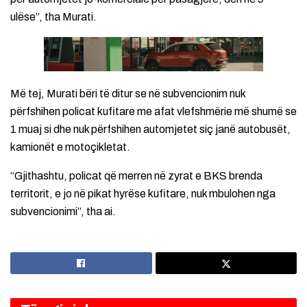
ulëse”, tha Murati.
Më tej, Murati bëri të ditur se në subvencionim nuk
përfshihen policat kufitare me afat vlefshmërie më shumë se
1 muaj si dhe nuk përfshihen automjetet siç janë autobusët,
kamionët e motoçikletat.
“Gjithashtu, policat që merren në zyrat e BKS brenda
territorit, e jo në pikat hyrëse kufitare, nuk mbulohen nga
subvencionimi”, tha ai.