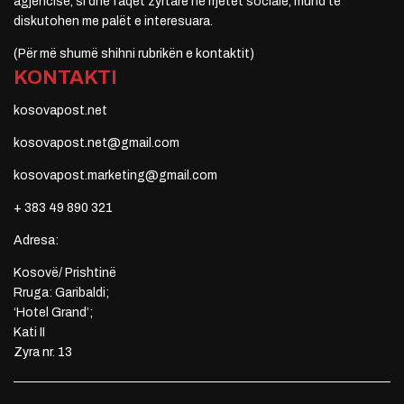
agjencisë, si dhe faqet zyrtare në rrjetet sociale, mund të
diskutohen me palët e interesuara.
(Për më shumë shihni rubrikën e kontaktit)
KONTAKTI
kosovapost.net
kosovapost.net@gmail.com
kosovapost.marketing@gmail.com
+ 383 49 890 321
Adresa:
Kosovë/ Prishtinë
Rruga: Garibaldi;
‘Hotel Grand’;
Kati II
Zyra nr. 13