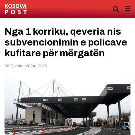
Nga 1 korriku, qeveria nis
subvencionimin e policave
kufitare për mërgatën
28 Qershor 2024, 19:36