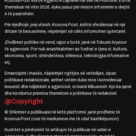
Kosova Post është Agjenci e Lajmeve me seli në Prishtinë. Është
themeluar në vitin 2016, duke pasur për mision informimin e drejtë
e të paanshëm.
Për rrjedhojë, prej vitesh, Kosova Post, është shndërruar në një
dritare të besueshme, nëpërmjet së cilës informohen qytetarët.
Zhvillimet politike në vend, rajon e botë, janë në fokusin kryesor
të agjencisë. Por nuk anashkalohen as fushat e tjera si: kultura,
ekonomia, sporti, shëndetësia, shkenca, teknologjia informative
etj.
Emancipimi i masës, nëpërmjet ngritjes së vetëdijes, sipas
politikave redaksionale, arrihet vetëm duke mos i konsideruar
lexuesit dhe ndjekësit e agjencisë, si masë klikuesish. Kjo ka qenë
dhe ka mbetur premisa themelore e politikave të redaksisë.
@Copyright
© Shkrimet e publikuara në këtë platformë, janë prodhime të
Kosova Post (ose të mediumeve me të cilat bashkëpunon).
Kushtet e përdorimit të artikujve të publikuar në uebin e