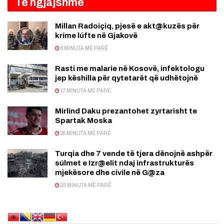
Të ngjajshme
Millan Radoiçiq, pjesë e akt@kuzës për
kríme lúfte në Gjakovë
6 MINUTA MË PARË
Rasti me malarie në Kosovë, infektologu
jep këshilla për qytetarët që udhëtojnë
17 MINUTA MË PARË
Mirlind Daku prezantohet zyrtarisht te
Spartak Moska
26 MINUTA MË PARË
Turqia dhe 7 vende të tjera dënojnë ashpër
súlmet e Izr@elit ndaj infrastrukturës
mjekësore dhe civile në G@za
35 MINUTA MË PARË