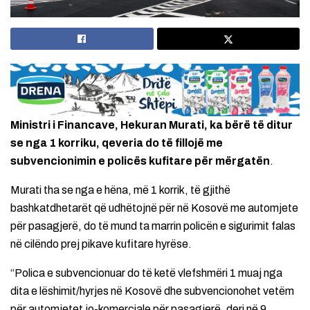
Ministri i Financave, Hekuran Murati, ka bërë të ditur
se nga 1 korriku, qeveria do të fillojë me
subvencionimin e policës kufitare për mërgatën
.
Murati tha se nga e hëna, më 1 korrik, të gjithë
bashkatdhetarët që udhëtojnë për në Kosovë me automjete
për pasagjerë, do të mund ta marrin policën e sigurimit falas
në cilëndo prej pikave kufitare hyrëse.
“Polica e subvencionuar do të ketë vlefshmëri 1 muaj nga
dita e lëshimit/hyrjes në Kosovë dhe subvencionohet vetëm
për automjetet jo-komerciale për pasagjerë, deri në 9