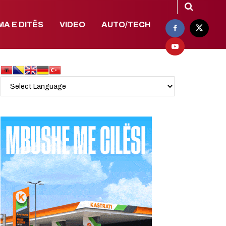
MA E DITËS
VIDEO
AUTO/TECH