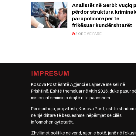
Analistët në Serbi: Vuçiq 
përdor struktura kriminal
parapolicore për të
frikësuar kundërshtarët
2 ORË MË PARË
IMPRESUM
Kosova Post është Agjenci e Lajmeve me seli në
Prishtinë. Është themeluar në vitin 2016, duke pasur pë
mision informimin e drejtë e të paanshëm.
Për rrjedhojë, prej vitesh, Kosova Post, është shndërru
në një dritare të besueshme, nëpërmjet së cilës
informohen qytetarët.
Zhvillimet politike në vend, rajon e botë, janë në fokusi