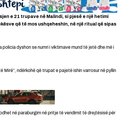
en e 21 trupave në Malindi, si pjesë e një hetimi
djekësve që të mos ushqeheshin, në një ritual që sipas
 policia dyshon se numri i viktimave mund të jetë dhe më i
 Mirë”, ndërkohë që trupat e pajetë ishin varrosur në pyllin
het në paraburgim në pritje të vendimit të drejtësisë për