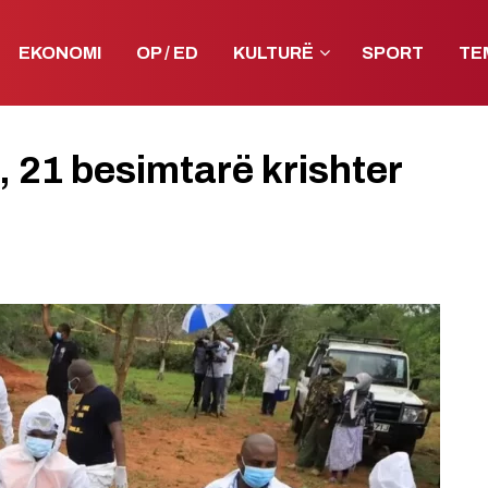
EKONOMI
OP / ED
KULTURË
SPORT
TE
’, 21 besimtarë krishter