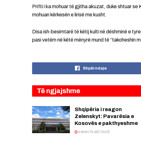
Prifti i ka mohuar të gjitha akuzat, duke shtuar se 
mohuan kërkesën e lirisë me kusht.
Disa ish-besimtarë të këtij kulti në dëshminë e tyr
pasi vetëm në këtë mënyrë mund të “takoheshin m
Shpërndaje
Të ngjajshme
Shqipëria i reagon
Zelenskyt: Pavarësia e
Kosovës e pakthyeshme
4 MINUTA MË PARË