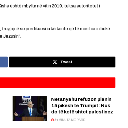
Kisha është mbyllur në vitin 2019, teksa autoritetet i
e, tregojnë se predikuesi iu kërkonte që të mos hanin bukë
e Jezusin”.
Tweet
Netanyahu refuzon planin
15 pikësh të Trumpit: Nuk
do të ketë shtet palestinez
34 MINUTA MË PARË