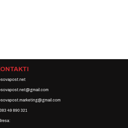
KONTAKTI
osovapost.net
osovapost.net@gmail.com
osovapost.marketing@gmail.com
383 49 890 321
dresa: