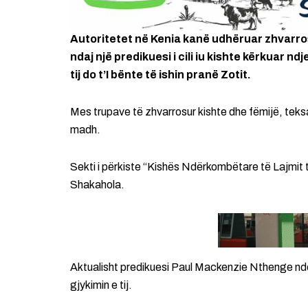
Autoritetet në Kenia kanë udhëruar zhvarrosj
ndaj një predikuesi i cili iu kishte kërkuar n
tij do t’I bënte të ishin pranë Zotit.
Mes trupave të zhvarrosur kishte dhe fëmijë, teksa
madh.
Sekti i përkiste “Kishës Ndërkombëtare të Lajmit të
Shakahola.
Aktualisht predikuesi Paul Mackenzie Nthenge ndod
gjykimin e tij.