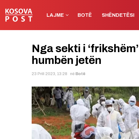
LAJME
BOTË
SHËNDETËSI
Nga sekti i ‘frikshëm
humbën jetën
23 Prill 2023, 13:28
në
Botë