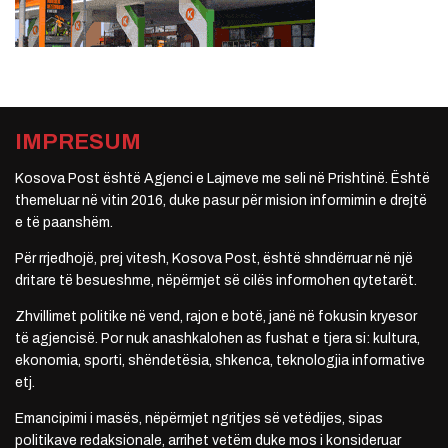
IMPRESUM
Kosova Post është Agjenci e Lajmeve me seli në Prishtinë. Është
themeluar në vitin 2016, duke pasur për mision informimin e drejtë
e të paanshëm.
Për rrjedhojë, prej vitesh, Kosova Post, është shndërruar në një
dritare të besueshme, nëpërmjet së cilës informohen qytetarët.
Zhvillimet politike në vend, rajon e botë, janë në fokusin kryesor
të agjencisë. Por nuk anashkalohen as fushat e tjera si: kultura,
ekonomia, sporti, shëndetësia, shkenca, teknologjia informative
etj.
Emancipimi i masës, nëpërmjet ngritjes së vetëdijes, sipas
politikave redaksionale, arrihet vetëm duke mos i konsideruar