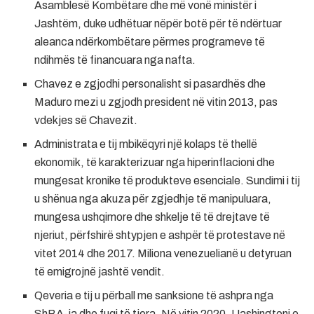
Asamblesë Kombëtare dhe më vonë ministër i
Jashtëm, duke udhëtuar nëpër botë për të ndërtuar
aleanca ndërkombëtare përmes programeve të
ndihmës të financuara nga nafta.
Chavez e zgjodhi personalisht si pasardhës dhe
Maduro mezi u zgjodh president në vitin 2013, pas
vdekjes së Chavezit.
Administrata e tij mbikëqyri një kolaps të thellë
ekonomik, të karakterizuar nga hiperinflacioni dhe
mungesat kronike të produkteve esenciale. Sundimi i tij
u shënua nga akuza për zgjedhje të manipuluara,
mungesa ushqimore dhe shkelje të të drejtave të
njeriut, përfshirë shtypjen e ashpër të protestave në
vitet 2014 dhe 2017. Miliona venezuelianë u detyruan
të emigrojnë jashtë vendit.
Qeveria e tij u përball me sanksione të ashpra nga
ShBA-ja dhe fuqi të tjera. Në vitin 2020, Uashingtoni e