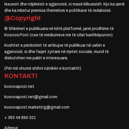
lexuesit dhe ndjekësit e agjencisë, si masë klikuesish. Kjo ka qenë
dhe ka mbetur premisa themelore e politikave të redaksisë.
@Copyright
© Shkrimet e publikuara në këtë platformë, janë prodhime të
Kosova Post (ose të mediumeve me të cilat bashkëpunon).
Kushtet e përdorimit të artikujve të publikuar në uebin e
agjencisë, si dhe faqet zyrtare në rrjetet sociale, mund të
diskutohen me palët e interesuara.
(Për më shumë shihni rubrikën e kontaktit)
KONTAKTI
kosovapost.net
kosovapost.net@gmail.com
kosovapost.marketing@gmail.com
+ 383 49 890 321
Adresa: