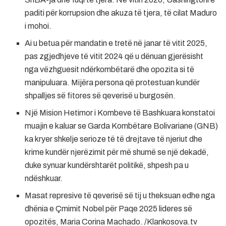
paditi për korrupsion dhe akuza të tjera, të cilat Maduro
i mohoi.
Ai u betua për mandatin e tretë në janar të vitit 2025,
pas zgjedhjeve të vitit 2024 që u dënuan gjerësisht
nga vëzhguesit ndërkombëtarë dhe opozita si të
manipuluara. Mijëra persona që protestuan kundër
shpalljes së fitores së qeverisë u burgosën.
Një Mision Hetimor i Kombeve të Bashkuara konstatoi
muajin e kaluar se Garda Kombëtare Bolivariane (GNB)
ka kryer shkelje serioze të të drejtave të njeriut dhe
krime kundër njerëzimit për më shumë se një dekadë,
duke synuar kundërshtarët politikë, shpesh pa u
ndëshkuar.
Masat represive të qeverisë së tij u theksuan edhe nga
dhënia e Çmimit Nobel për Paqe 2025 lideres së
opozitës, Maria Corina Machado. /Klankosova.tv