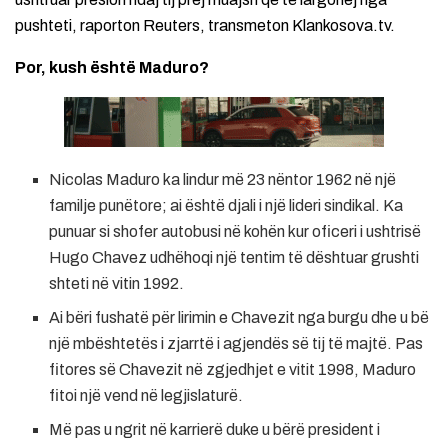
pushteti, raporton Reuters, transmeton Klankosova.tv.
Por, kush është Maduro?
Nicolas Maduro ka lindur më 23 nëntor 1962 në një
familje punëtore; ai është djali i një lideri sindikal. Ka
punuar si shofer autobusi në kohën kur oficeri i ushtrisë
Hugo Chavez udhëhoqi një tentim të dështuar grushti
shteti në vitin 1992.
Ai bëri fushatë për lirimin e Chavezit nga burgu dhe u bë
një mbështetës i zjarrtë i agjendës së tij të majtë. Pas
fitores së Chavezit në zgjedhjet e vitit 1998, Maduro
fitoi një vend në legjislaturë.
Më pas u ngrit në karrierë duke u bërë president i