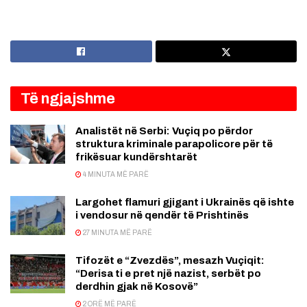
Të ngjajshme
Analistët në Serbi: Vuçiq po përdor
struktura kriminale parapolicore për të
frikësuar kundërshtarët
4 MINUTA MË PARË
Largohet flamuri gjigant i Ukrainës që ishte
i vendosur në qendër të Prishtinës
27 MINUTA MË PARË
Tifozët e “Zvezdës”, mesazh Vuçiqit:
“Derisa ti e pret një nazist, serbët po
derdhin gjak në Kosovë”
2 ORË MË PARË