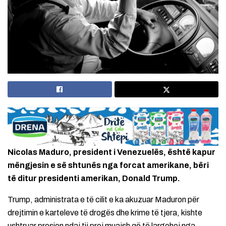
Nicolas Maduro, president i Venezuelës, është kapur
mëngjesin e së shtunës nga forcat amerikane, bëri
të ditur presidenti amerikan, Donald Trump.
Trump, administrata e të cilit e ka akuzuar Maduron për
drejtimin e karteleve të drogës dhe krime të tjera, kishte
ushtruar presion ndaj tij prej muajsh që të largohej nga