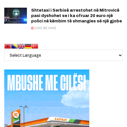
Shtetasi i Serbisë arrestohet në Mitrovicë
pasi dyshohet se i ka ofruar 20 euro një
polici në këmbim të shmangies së një gjobe
2 ORË MË PARË