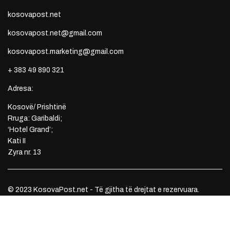
kosovapost.net
kosovapost.net@gmail.com
kosovapost.marketing@gmail.com
+ 383 49 890 321
Adresa:
Kosovë/ Prishtinë
Rruga: Garibaldi;
‘Hotel Grand’;
Kati II
Zyra nr. 13
© 2023 KosovaPost.net - Të gjitha të drejtat e rezervuara.