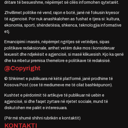
dritare të besueshme, nëpërmjet së cilës informohen qytetarët.
Zhvillimet politike në vend, rajon e botë, janë në fokusin kryesor
të agjencisë. Por nuk anashkalohen as fushat e tjera si: kultura,
ekonomia, sporti, shëndetësia, shkenca, teknologjia informative
etj.
Emancipimi i masës, nëpërmjet ngritjes së vetëdijes, sipas
politikave redaksionale, arrihet vetëm duke mos i konsideruar
lexuesit dhe ndjekësit e agjencisë, si masë klikuesish. Kjo ka qenë
dhe ka mbetur premisa themelore e politikave të redaksisë.
@Copyright
© Shkrimet e publikuara në këtë platformë, janë prodhime të
Kosova Post (ose të mediumeve me të cilat bashkëpunon).
Kushtet e përdorimit të artikujve të publikuar në uebin e
agjencisë, si dhe faqet zyrtare në rrjetet sociale, mund të
diskutohen me palët e interesuara.
(Për më shumë shihni rubrikën e kontaktit)
KONTAKTI