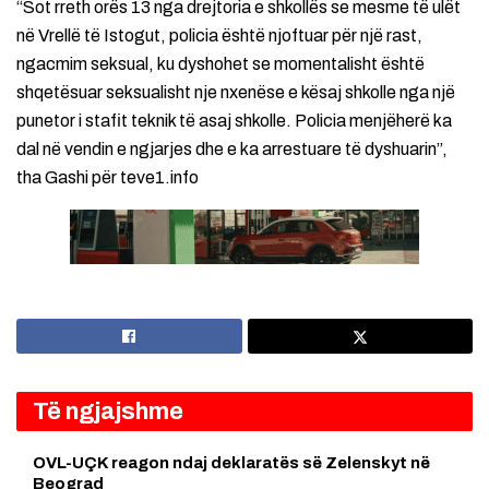
“Sot rreth orës 13 nga drejtoria e shkollës se mesme të ulët
në Vrellë të Istogut, policia është njoftuar për një rast,
ngacmim seksual, ku dyshohet se momentalisht është
shqetësuar seksualisht nje nxenëse e kësaj shkolle nga një
punetor i stafit teknik të asaj shkolle. Policia menjëherë ka
dal në vendin e ngjarjes dhe e ka arrestuare të dyshuarin”,
tha Gashi për teve1.info
Të ngjajshme
OVL-UÇK reagon ndaj deklaratës së Zelenskyt në
Beograd