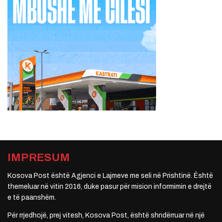
IMPRESUM
Kosova Post është Agjenci e Lajmeve me seli në Prishtinë. Është
themeluar në vitin 2016, duke pasur për mision informimin e drejtë
e të paanshëm.
Për rrjedhojë, prej vitesh, Kosova Post, është shndërruar në një