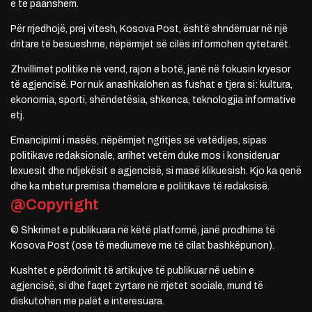
e të paanshëm.
Për rrjedhojë, prej vitesh, Kosova Post, është shndërruar në një
dritare të besueshme, nëpërmjet së cilës informohen qytetarët.
Zhvillimet politike në vend, rajon e botë, janë në fokusin kryesor
të agjencisë. Por nuk anashkalohen as fushat e tjera si: kultura,
ekonomia, sporti, shëndetësia, shkenca, teknologjia informative
etj.
Emancipimi i masës, nëpërmjet ngritjes së vetëdijes, sipas
politikave redaksionale, arrihet vetëm duke mos i konsideruar
lexuesit dhe ndjekësit e agjencisë, si masë klikuesish. Kjo ka qenë
dhe ka mbetur premisa themelore e politikave të redaksisë.
@Copyright
© Shkrimet e publikuara në këtë platformë, janë prodhime të
Kosova Post (ose të mediumeve me të cilat bashkëpunon).
Kushtet e përdorimit të artikujve të publikuar në uebin e
agjencisë, si dhe faqet zyrtare në rrjetet sociale, mund të
diskutohen me palët e interesuara.