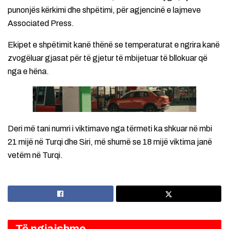
punonjës kërkimi dhe shpëtimi, për agjencinë e lajmeve
Associated Press.
Ekipet e shpëtimit kanë thënë se temperaturat e ngrira kanë
zvogëluar gjasat për të gjetur të mbijetuar të bllokuar që
nga e hëna.
Deri më tani numri i viktimave nga tërmeti ka shkuar në mbi
21 mijë në Turqi dhe Siri, më shumë se 18 mijë viktima janë
vetëm në Turqi.
Të ngjajshme