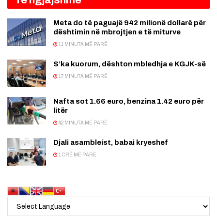
Meta do të paguajë 942 milionë dollarë për
dështimin në mbrojtjen e të miturve
11 MINUTA MË PARË
S’ka kuorum, dështon mbledhja e KGJK-së
17 MINUTA MË PARË
Nafta sot 1.66 euro, benzina 1.42 euro për
litër
42 MINUTA MË PARË
Djali asambleist, babai kryeshef
1 ORË MË PARË