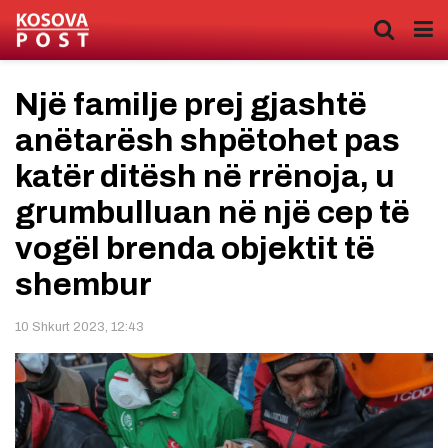
Një familje prej gjashtë
anëtarësh shpëtohet pas
katër ditësh në rrënoja, u
grumbulluan në një cep të
vogël brenda objektit të
shembur
10 Shkurt 2023, 12:43