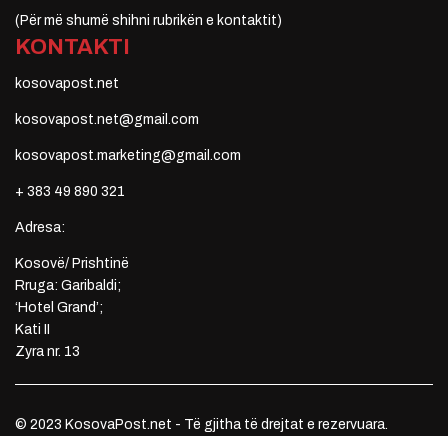
(Për më shumë shihni rubrikën e kontaktit)
KONTAKTI
kosovapost.net
kosovapost.net@gmail.com
kosovapost.marketing@gmail.com
+ 383 49 890 321
Adresa:
Kosovë/ Prishtinë
Rruga: Garibaldi;
‘Hotel Grand’;
Kati II
Zyra nr. 13
© 2023 KosovaPost.net - Të gjitha të drejtat e rezervuara.