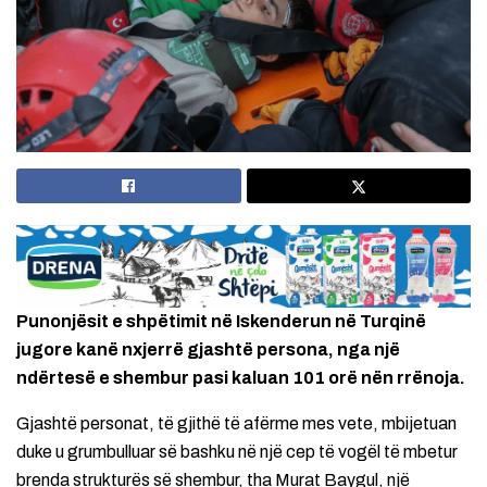
Punonjësit e shpëtimit në Iskenderun në Turqinë
jugore kanë nxjerrë gjashtë persona, nga një
ndërtesë e shembur pasi kaluan 101 orë nën rrënoja.
Gjashtë personat, të gjithë të afërme mes vete, mbijetuan
duke u grumbulluar së bashku në një cep të vogël të mbetur
brenda strukturës së shembur, tha Murat Baygul, një