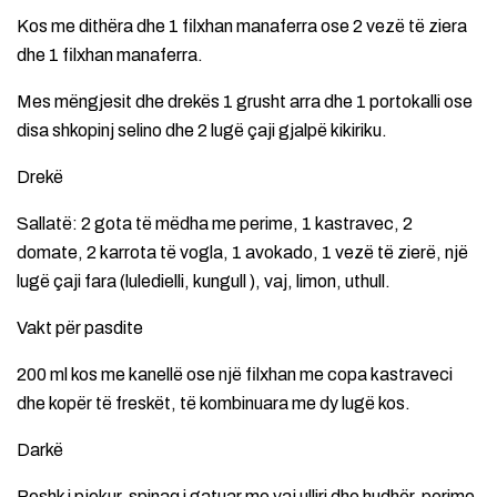
Kos me dithëra dhe 1 filxhan manaferra ose 2 vezë të ziera
dhe 1 filxhan manaferra.
Mes mëngjesit dhe drekës 1 grusht arra dhe 1 portokalli ose
disa shkopinj selino dhe 2 lugë çaji gjalpë kikiriku.
Drekë
Sallatë: 2 gota të mëdha me perime, 1 kastravec, 2
domate, 2 karrota të vogla, 1 avokado, 1 vezë të zierë, një
lugë çaji fara (luledielli, kungull ), vaj, limon, uthull.
Vakt për pasdite
200 ml kos me kanellë ose një filxhan me copa kastraveci
dhe kopër të freskët, të kombinuara me dy lugë kos.
Darkë
Peshk i pjekur, spinaq i gatuar me vaj ulliri dhe hudhër, perime