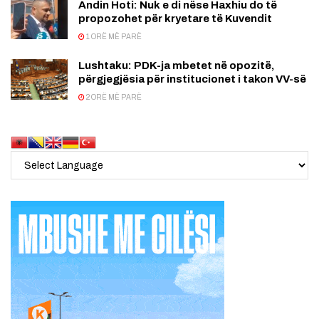
Andin Hoti: Nuk e di nëse Haxhiu do të
propozohet për kryetare të Kuvendit
1 ORË MË PARË
Lushtaku: PDK-ja mbetet në opozitë,
përgjegjësia për institucionet i takon VV-së
2 ORË MË PARË