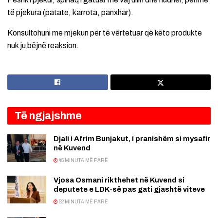
të pjekura (patate, karrota, panxhar).
Konsultohuni me mjekun për të vërtetuar që këto produkte
nuk ju bëjnë reaksion.
Të ngjajshme
Djali i Afrim Bunjakut, i pranishëm si mysafir
në Kuvend
45 MINUTA MË PARË
Vjosa Osmani rikthehet në Kuvend si
deputete e LDK-së pas gati gjashtë viteve
52 MINUTA MË PARË