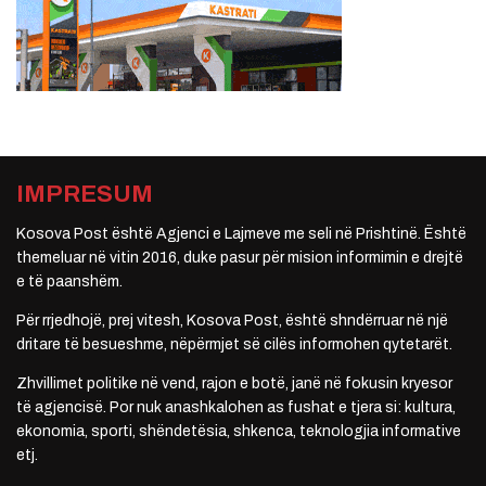
IMPRESUM
Kosova Post është Agjenci e Lajmeve me seli në Prishtinë. Është
themeluar në vitin 2016, duke pasur për mision informimin e drejtë
e të paanshëm.
Për rrjedhojë, prej vitesh, Kosova Post, është shndërruar në një
dritare të besueshme, nëpërmjet së cilës informohen qytetarët.
Zhvillimet politike në vend, rajon e botë, janë në fokusin kryesor
të agjencisë. Por nuk anashkalohen as fushat e tjera si: kultura,
ekonomia, sporti, shëndetësia, shkenca, teknologjia informative
etj.