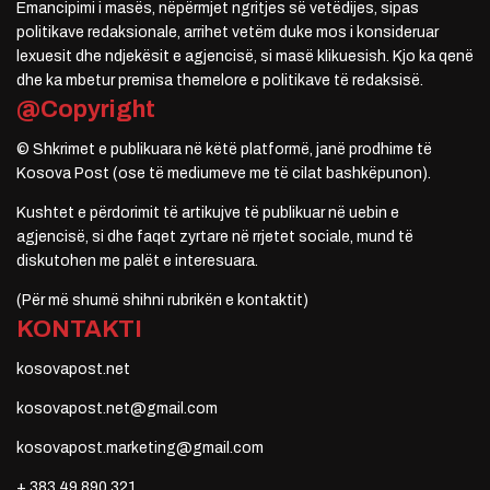
Emancipimi i masës, nëpërmjet ngritjes së vetëdijes, sipas
politikave redaksionale, arrihet vetëm duke mos i konsideruar
lexuesit dhe ndjekësit e agjencisë, si masë klikuesish. Kjo ka qenë
dhe ka mbetur premisa themelore e politikave të redaksisë.
@Copyright
© Shkrimet e publikuara në këtë platformë, janë prodhime të
Kosova Post (ose të mediumeve me të cilat bashkëpunon).
Kushtet e përdorimit të artikujve të publikuar në uebin e
agjencisë, si dhe faqet zyrtare në rrjetet sociale, mund të
diskutohen me palët e interesuara.
(Për më shumë shihni rubrikën e kontaktit)
KONTAKTI
kosovapost.net
kosovapost.net@gmail.com
kosovapost.marketing@gmail.com
+ 383 49 890 321