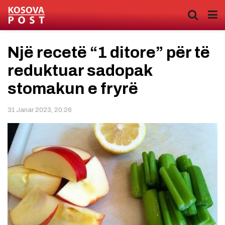
Një recetë “1 ditore” për të
reduktuar sadopak
stomakun e fryrë
31 Janar 2023, 20:26