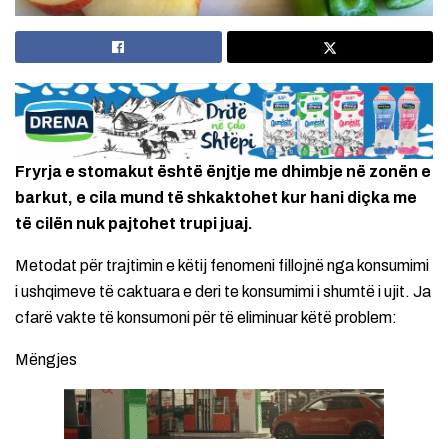
Fryrja e stomakut është ënjtje me dhimbje në zonën e
barkut, e cila mund të shkaktohet kur hani diçka me
të cilën nuk pajtohet trupi juaj.
Metodat për trajtimin e këtij fenomeni fillojnë nga konsumimi
i ushqimeve të caktuara e deri te konsumimi i shumtë i ujit. Ja
cfarë vakte të konsumoni për të eliminuar këtë problem:
Mëngjes