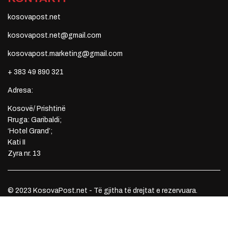
kosovapost.net
kosovapost.net@gmail.com
kosovapost.marketing@gmail.com
+ 383 49 890 321
Adresa:
Kosovë/ Prishtinë
Rruga: Garibaldi;
‘Hotel Grand’;
Kati II
Zyra nr. 13
© 2023 KosovaPost.net - Të gjitha të drejtat e rezervuara.