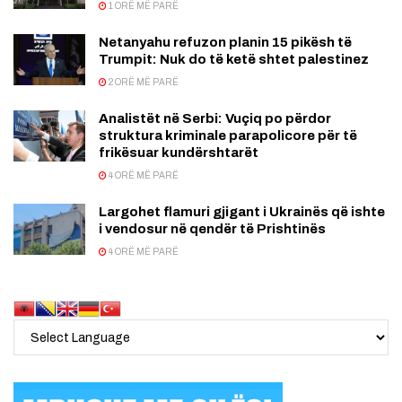
1 ORË MË PARË
Netanyahu refuzon planin 15 pikësh të
Trumpit: Nuk do të ketë shtet palestinez
2 ORË MË PARË
Analistët në Serbi: Vuçiq po përdor
struktura kriminale parapolicore për të
frikësuar kundërshtarët
4 ORË MË PARË
Largohet flamuri gjigant i Ukrainës që ishte
i vendosur në qendër të Prishtinës
4 ORË MË PARË