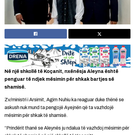
Në një shkollë të Koçanit, nxënësja Aleyna është
penguar të ndjek mësimin për shkak bartjes së
shamisë.
Zv/ministri i Arsimit, Agim Nuhiu ka reaguar duke thënë se
askush nuk mund ta pengojë Ayejnën që ta vazhdojë
mësimin për shkak të shamisë.
“Prindërit thanë se Aleynës ju ndalua të vazhdoj mësimin për