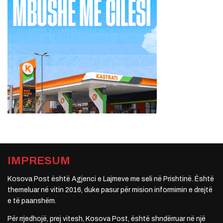
IMPRESUM
Kosova Post është Agjenci e Lajmeve me seli në Prishtinë. Është
themeluar në vitin 2016, duke pasur për mision informimin e drejtë
e të paanshëm.
Për rrjedhojë, prej vitesh, Kosova Post, është shndërruar në një