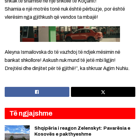
shkak të shamisë në një shkollë të Koçanit!
Shamia e një motrës tonë nuk është përbuzje, por është
vlerësim nga gjithkush që vendos ta mbajë!
Aleyna Ismailovska do të vazhdoj të ndjek mësimin në
bankat shkollore! Askush nuk mund të jetë mbi ligjin!
Drejtësi dhe dinjitet për të gjithë!”, ka shkruar Agim Nuhiu.
Të ngjajshme
Shqipëria i reagon Zelenskyt: Pavarësia e
Kosovës e pakthyeshme