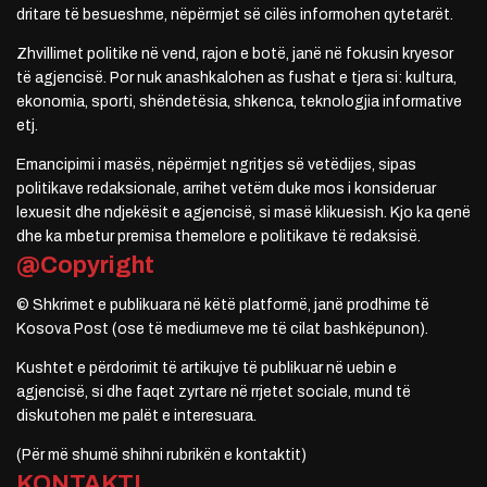
dritare të besueshme, nëpërmjet së cilës informohen qytetarët.
Zhvillimet politike në vend, rajon e botë, janë në fokusin kryesor
të agjencisë. Por nuk anashkalohen as fushat e tjera si: kultura,
ekonomia, sporti, shëndetësia, shkenca, teknologjia informative
etj.
Emancipimi i masës, nëpërmjet ngritjes së vetëdijes, sipas
politikave redaksionale, arrihet vetëm duke mos i konsideruar
lexuesit dhe ndjekësit e agjencisë, si masë klikuesish. Kjo ka qenë
dhe ka mbetur premisa themelore e politikave të redaksisë.
@Copyright
© Shkrimet e publikuara në këtë platformë, janë prodhime të
Kosova Post (ose të mediumeve me të cilat bashkëpunon).
Kushtet e përdorimit të artikujve të publikuar në uebin e
agjencisë, si dhe faqet zyrtare në rrjetet sociale, mund të
diskutohen me palët e interesuara.
(Për më shumë shihni rubrikën e kontaktit)
KONTAKTI