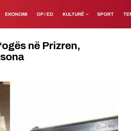
EKONOMI
OP / ED
KULTURË
SPORT
TE
ogës në Prizren,
rsona