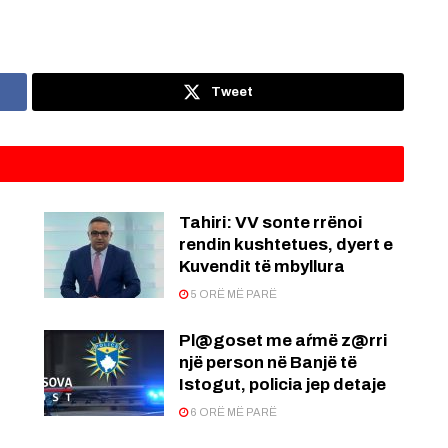
Tweet
:
Tahiri: VV sonte rrënoi
rendin kushtetues, dyert e
Kuvendit të mbyllura
5 ORË MË PARË
Pl@goset me aŕmë z@rri
një person në Banjë të
Istogut, policia jep detaje
6 ORË MË PARË