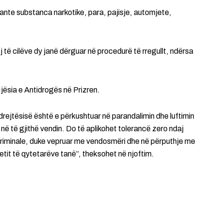
vante substanca narkotike, para, pajisje, automjete,
j të cilëve dy janë dërguar në procedurë të rregullt, ndërsa
jësia e Antidrogës në Prizren.
ejtësisë është e përkushtuar në parandalimin dhe luftimin
në të gjithë vendin. Do të aplikohet tolerancë zero ndaj
 kriminale, duke vepruar me vendosmëri dhe në përputhje me
detit të qytetarëve tanë”, theksohet në njoftim.