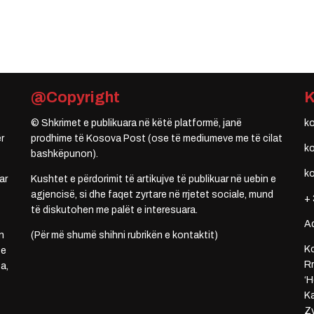
@Copyright
© Shkrimet e publikuara në këtë platformë, janë
k
r
prodhime të Kosova Post (ose të mediumeve me të cilat
k
bashkëpunon).
k
ar
Kushtet e përdorimit të artikujve të publikuar në uebin e
agjencisë, si dhe faqet zyrtare në rrjetet sociale, mund
+ 
të diskutohen me palët e interesuara.
A
n
(Për më shumë shihni rubrikën e kontaktit)
Ko
 e
Rr
a,
‘H
Ka
Zy