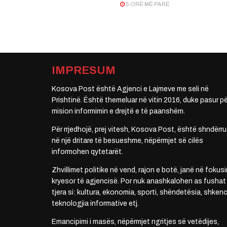
5 ORË MË PARË
IMPRESUM
Kosova Post është Agjenci e Lajmeve me seli në
Prishtinë. Është themeluar në vitin 2016, duke pasur pë
mision informimin e drejtë e të paanshëm.
Për rrjedhojë, prej vitesh, Kosova Post, është shndërru
në një dritare të besueshme, nëpërmjet së cilës
informohen qytetarët.
Zhvillimet politike në vend, rajon e botë, janë në fokusi
kryesor të agjencisë. Por nuk anashkalohen as fushat
tjera si: kultura, ekonomia, sporti, shëndetësia, shkenc
teknologjia informative etj.
Emancipimi i masës, nëpërmjet ngritjes së vetëdijes,