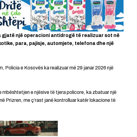
gjatë një operacioni antidrogë të realizuar sot në
tike, para, pajisje, automjete, telefona dhe një
m, Policia e Kosovës ka realizuar më 29 janar 2026 një
e mbështetjen e njësive të tjera policore, ka zbatuar një
ë Prizren, me ç’rast janë kontrolluar katër lokacione të