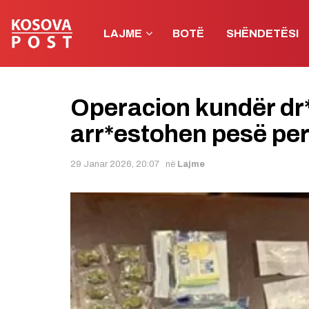
LAJME
BOTË
SHËNDETËSI
Operacion kundër dr*
arr*estohen pesë pe
29 Janar 2026, 20:07
në
Lajme