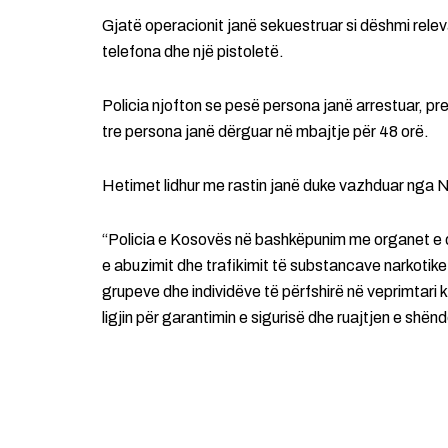
Gjatë operacionit janë sekuestruar si dëshmi rele
telefona dhe një pistoletë.
Policia njofton se pesë persona janë arrestuar, pre
tre persona janë dërguar në mbajtje për 48 orë.
Hetimet lidhur me rastin janë duke vazhduar nga N
“Policia e Kosovës në bashkëpunim me organet e dr
e abuzimit dhe trafikimit të substancave narkotike 
grupeve dhe individëve të përfshirë në veprimtari
ligjin për garantimin e sigurisë dhe ruajtjen e shën