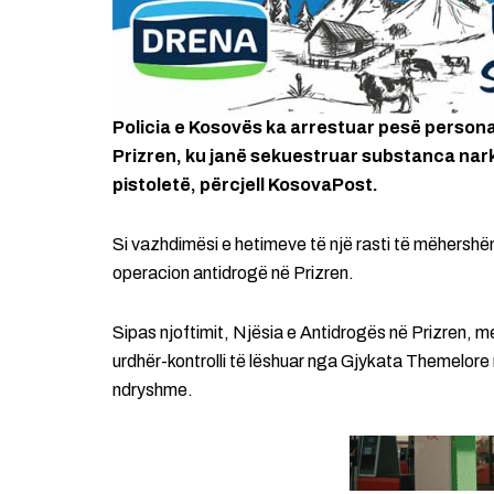
Policia e Kosovës ka arrestuar pesë persona 
Prizren, ku janë sekuestruar substanca narko
pistoletë, përcjell KosovaPost.
Si vazhdimësi e hetimeve të një rasti të mëhershë
operacion antidrogë në Prizren.
Sipas njoftimit, Njësia e Antidrogës në Prizren, m
urdhër-kontrolli të lëshuar nga Gjykata Themelore n
ndryshme.