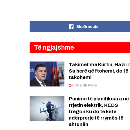
Shpërndaje
Të ngjajshme
Takimet me Kurtin, Haziri
Sa herë që ftohemi, do të
takohemi
4 ORË MË PARË
Punime të planifikuara në
rrjetin elektrik, KEDS
tregon ku do të ketë
ndërprerje të rrymës të
shtunën