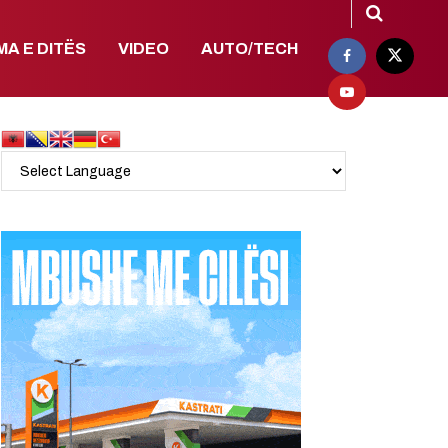
MA E DITËS
VIDEO
AUTO/TECH