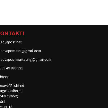
KONTAKTI
osovapost.net
osovapost.net@gmail.com
osovapost.marketing@gmail.com
383 49 890 321
dresa:
sovë/ Prishtinë
uga: Garibaldi;
otel Grand’;
ti II
ra nr. 13