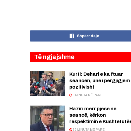
Shpërndaje
Të ngjajshme
Kurti: Dehari e ka ftuar
seancën, unë i përgjigjem
pozitivisht
9 MINUTA MË PARË
Haziri merr pjesë në
seancë, kërkon
respektimin e Kushtetutë
32 MINUTA MË PARË