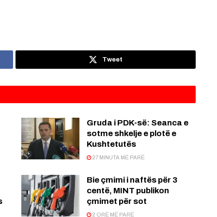
Tweet
Gruda i PDK-së: Seanca e
sotme shkelje e plotë e
Kushtetutës
27 MINUTA MË PARË
Bie çmimi i naftës për 3
centë, MINT publikon
s
çmimet për sot
2 ORË MË PARË