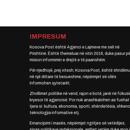
IMPRESUM
Kosova Post është Agjenci e Lajmeve me seli në
Prishtinë. Është themeluar në vitin 2016, duke pasur pë
mision informimin e drejtë e të paanshëm.
Për rrjedhojë, prej vitesh, Kosova Post, është shndërru
në një dritare të besueshme, nëpërmjet së cilës
informohen qytetarët.
Zhvillimet politike në vend, rajon e botë, janë në fokusi
kryesor të agjencisë. Por nuk anashkalohen as fushat
tjera si: kultura, ekonomia, sporti, shëndetësia, shkenc
teknologjia informative etj.
Emancipimi i masës, nëpërmjet ngritjes së vetëdijes,
sipas politikave redaksionale, arrihet vetëm duke mos i