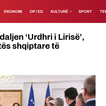
EKONOMI
OP / ED
KULTURË
SPORT
TE
ljen ‘Urdhri i Lirisë’,
tës shqiptare të