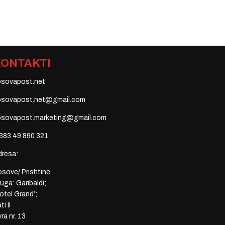
KONTAKTI
osovapost.net
osovapost.net@gmail.com
osovapost.marketing@gmail.com
383 49 890 321
dresa:
sovë/ Prishtinë
uga: Garibaldi;
otel Grand’;
ti II
ra nr. 13