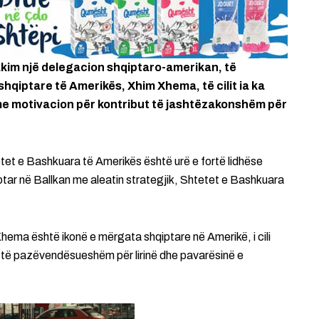
takim një delegacion shqiptaro-amerikan, të
shqiptare të Amerikës, Xhim Xhema, të cilit ia ka
 me motivacion për kontribut të jashtëzakonshëm për
et e Bashkuara të Amerikës është urë e fortë lidhëse
tar në Ballkan me aleatin strategjik, Shtetet e Bashkuara
ema është ikonë e mërgata shqiptare në Amerikë, i cili
t të pazëvendësueshëm për lirinë dhe pavarësinë e