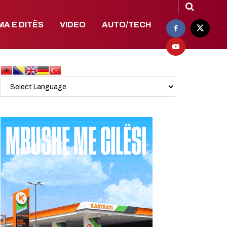
MA E DITËS
VIDEO
AUTO/TECH