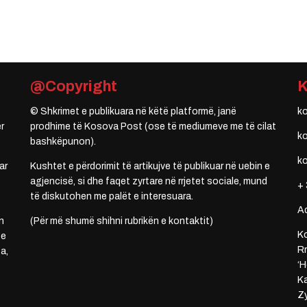
@Copyright
© Shkrimet e publikuara në këtë platformë, janë
k
r
prodhime të Kosova Post (ose të mediumeve me të cilat
k
bashkëpunon).
k
ar
Kushtet e përdorimit të artikujve të publikuar në uebin e
agjencisë, si dhe faqet zyrtare në rrjetet sociale, mund
+ 
të diskutohen me palët e interesuara.
A
n
(Për më shumë shihni rubrikën e kontaktit)
Ko
 e
Rr
a,
‘H
Ka
Zy