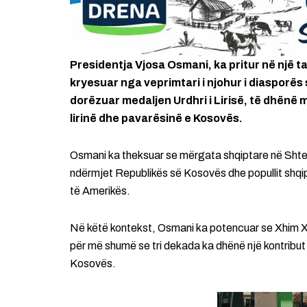
Presidentja Vjosa Osmani, ka pritur në një 
kryesuar nga veprimtari i njohur i diasporës 
dorëzuar medaljen Urdhri i Lirisë, të dhënë
lirinë dhe pavarësinë e Kosovës.
Osmani ka theksuar se mërgata shqiptare në Shtet
ndërmjet Republikës së Kosovës dhe popullit shqip
të Amerikës.
Në këtë kontekst, Osmani ka potencuar se Xhim Xh
për më shumë se tri dekada ka dhënë një kontribu
Kosovës.