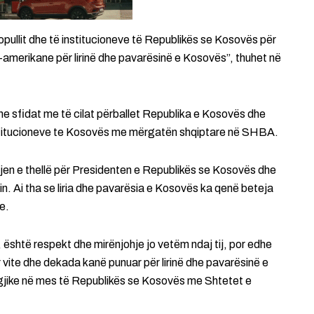
pullit dhe të institucioneve të Republikës se Kosovës për
merikane për lirinë dhe pavarësinë e Kosovës”, thuhet në
dhe sfidat me të cilat përballet Republika e Kosovës dhe
stitucioneve te Kosovës me mërgatën shqiptare në SHBA.
en e thellë për Presidenten e Republikës se Kosovës dhe
in. Ai tha se liria dhe pavarësia e Kosovës ka qenë beteja
e.
”, është respekt dhe mirënjohje jo vetëm ndaj tij, por edhe
 vite dhe dekada kanë punuar për lirinë dhe pavarësinë e
gjike në mes të Republikës se Kosovës me Shtetet e