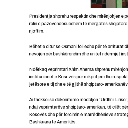
Presidentja shprehu respektin dhe mirënjohjen e po
rolin e pazëvendësueshëm të mërgatës shqiptaro-a
njoftim.
Bëhet e ditur se Osmani foli edhe për të arriturat 
nevojën për bashkërendim dhe unitet ndërmjet in
Ndërkaq veprimtari Xhim Xhema shprehu mirënjohj
institucionet e Kosovës për mikpritjen dhe respekt
jetësore e tij dhe e të gjithë shqiptaro-amerikanëv
Ai theksoi se dekorimi me medaljen “Urdhri i Lirisë
ndaj veprimtarëve shqiptaro-amerikan, të cilët për
Kosovës dhe për forcimin e marrëdhënieve strate
Bashkuara te Amerikës.