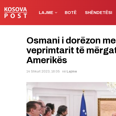
LAJME
BOTË
SHËNDETËSI
Osmani i dorëzon meda
veprimtarit të mërga
Amerikës
14 Shkurt 2023, 16:05
në
Lajme